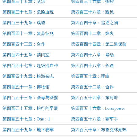
第四百三十五章：交涉
第四百三十六章：指控
第四百三十七章：危险血统
第四百三十八章：觐见
第四百三十九章：戏谑
第四百四十章：追逐之物
第四百四十一章：复苏征兆
第四百四十二章：烽火
第四百四十三章：合作
第四百四十四章：第二道保险
第四百四十五章：禁闭室
第四百四十六章：暴动
第四百四十七章：超级混血种
第四百四十八章：长途
第四百四十九章：旅游杂志
第四百五十章：理由
第四百五十一章：博物馆
第四百五十二章：合作
第四百五十三章：圣母与圣婴
第四百五十四章：东河畔
第四百五十五章：旅行的早晨
第四百五十六章：horsepower
第四百五十七章：One：1
第四百五十八章：赛车手
第四百五十九章：地下赛车
第四百六十章：布鲁克林潮热