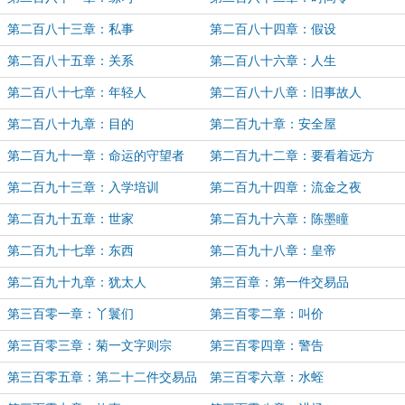
第二百八十三章：私事
第二百八十四章：假设
第二百八十五章：关系
第二百八十六章：人生
第二百八十七章：年轻人
第二百八十八章：旧事故人
第二百八十九章：目的
第二百九十章：安全屋
第二百九十一章：命运的守望者
第二百九十二章：要看着远方
第二百九十三章：入学培训
第二百九十四章：流金之夜
第二百九十五章：世家
第二百九十六章：陈墨瞳
第二百九十七章：东西
第二百九十八章：皇帝
第二百九十九章：犹太人
第三百章：第一件交易品
第三百零一章：丫鬟们
第三百零二章：叫价
第三百零三章：菊一文字则宗
第三百零四章：警告
第三百零五章：第二十二件交易品
第三百零六章：水蛭