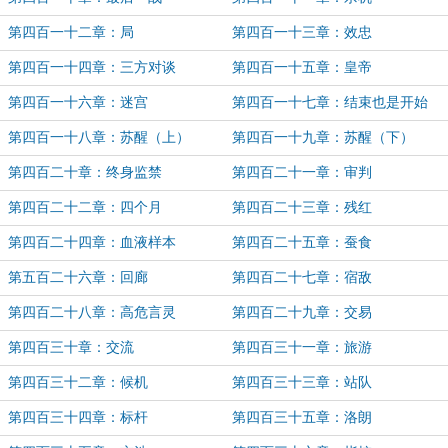
第四百一十二章：局
第四百一十三章：效忠
第四百一十四章：三方对谈
第四百一十五章：皇帝
第四百一十六章：迷宫
第四百一十七章：结束也是开始
（副本结束）
第四百一十八章：苏醒（上）
第四百一十九章：苏醒（下）
第四百二十章：终身监禁
第四百二十一章：审判
第四百二十二章：四个月
第四百二十三章：残红
第四百二十四章：血液样本
第四百二十五章：蚕食
第五百二十六章：回廊
第四百二十七章：宿敌
第四百二十八章：高危言灵
第四百二十九章：交易
第四百三十章：交流
第四百三十一章：旅游
第四百三十二章：候机
第四百三十三章：站队
第四百三十四章：标杆
第四百三十五章：洛朗