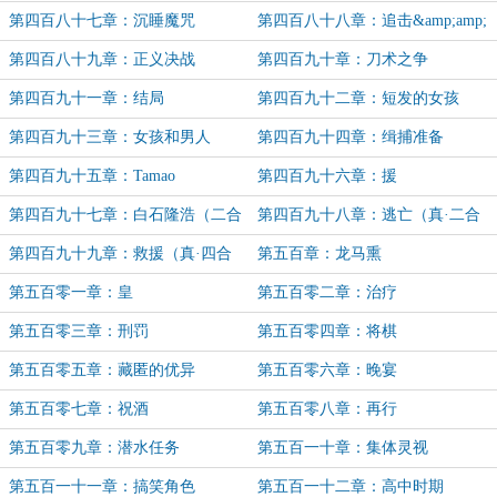
玛公主
第四百八十七章：沉睡魔咒
第四百八十八章：追击&amp;amp;
反击
第四百八十九章：正义决战
第四百九十章：刀术之争
第四百九十一章：结局
第四百九十二章：短发的女孩
第四百九十三章：女孩和男人
第四百九十四章：缉捕准备
第四百九十五章：Tamao
第四百九十六章：援
第四百九十七章：白石隆浩（二合
第四百九十八章：逃亡（真·二合
一）
一）
第四百九十九章：救援（真·四合
第五百章：龙马熏
一）
第五百零一章：皇
第五百零二章：治疗
第五百零三章：刑罚
第五百零四章：将棋
第五百零五章：藏匿的优异
第五百零六章：晚宴
第五百零七章：祝酒
第五百零八章：再行
第五百零九章：潜水任务
第五百一十章：集体灵视
第五百一十一章：搞笑角色
第五百一十二章：高中时期