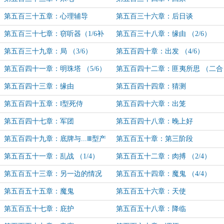
第五百三十五章：心理辅导
第五百三十六章：后日谈
第五百三十七章：窃听器（1/6补
第五百三十八章：缘由 （2/6）
更）
第五百三十九章：局 （3/6）
第五百四十章：出发 （4/6）
第五百四十一章：明珠塔 （5/6）
第五百四十二章：匪夷所思 （二合
一）
第五百四十三章：缘由
第五百四十四章：猜测
第五百四十五章：Ⅰ型死侍
第五百四十六章：出笼
第五百四十七章：军团
第五百四十八章：晚上好
第五百四十九章：底牌与...Ⅲ型产
第五百五十章：第三阶段
品
第五百五十一章：乱战 （1/4）
第五百五十二章：肉搏 （2/4）
第五百五十三章：另一边的情况
第五百五十四章：魔鬼 （4/4）
（3/4）
第五百五十五章：魔鬼
第五百五十六章：天使
第五百五十七章：庇护
第五百五十八章：降临