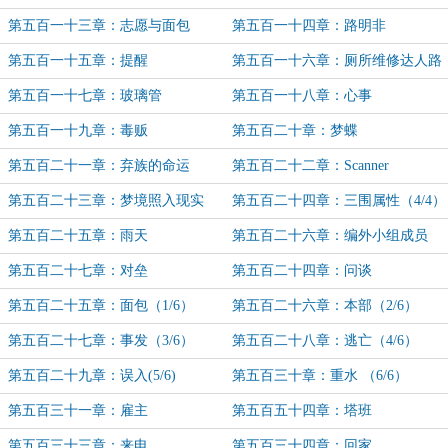
第五百一十三章：志愿与面包
第五百一十四章：路明非
第五百一十五章：提醒
第五百一十六章：厕所维修达人路
明非
第五百一十七章：玻璃管
第五百一十八章：心事
第五百一十九章：毒贩
第五百二十章：梦蝶
第五百二十一章：弃族的命运
第五百二十二章：Scanner
（1/4）
Sweep（2/4）
第五百二十三章：梦境照入现实
第五百二十四章：三围属性（4/4）
（3/4）
第五百二十五章：雨天
第五百二十六章：编外小组成员
第五百二十七章：对垒
第五百二十四章：问谈
第五百二十五章：面包（1/6）
第五百二十六章：本部（2/6）
第五百二十七章：事发（3/6）
第五百二十八章：逃亡（4/6）
第五百二十九章：误入(5/6)
第五百三十章：重水 （6/6）
第五百三十一章：雇主
第五百五十四章：塔班
第五百三十三章：来电
第五百三十四章：回家