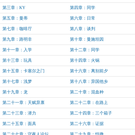
第三章：KY
第四章：同学
第五章：曼蒂
第六章：日常
第七章：咖啡厅
第八章：谈判
第九章：路明非
第十章：曼施坦因
第十一章：入学
第十二章：同学
第十三章：玩具
第十四章：火锅
第十五章：卡塞尔之门
第十六章：离别前夕
第十七章：浅梦
第十八章：异国他乡
第十九章：龙
第二十章：混血种
第二十一章：天赋异禀
第二十二章：在路上
第二十三章：潜力
第二十四章：三个箱子
第二十五章：面具
第二十六章：证据
第二十七章：守夜人论坛
第二十九章：恺撒