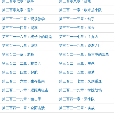
第三百零七章：故事
第三百零八章：进场
第三百零九章：意外
第三百一十章：欧米茄小队
第三百一十二章：现场教学
第三百一十三章：动手
第三百一十四章：揭幕
第三百一十五章：御令
第三百一十六章：楔子中的谜题
第三百一十七章：主办方
第三百一十八章：谈话
第三百一十九章：逆君之臣
第三百二十章：老板
第三百二十一章：预言中的落幕
第三百二十二章：校董会
第三百二十三章：主题
第三百二十四章：起航
第三百二十五章：噩梦
第三百二十六章：生存指南
第三百二十七章：久别重逢
第三百二十八章：远距离狙击
第三百二十九章：学院战场
第三百三十九章：狙击手
第三百四十章：牙小队
第三百四十一章：全面击溃
第三百三十三章：实战