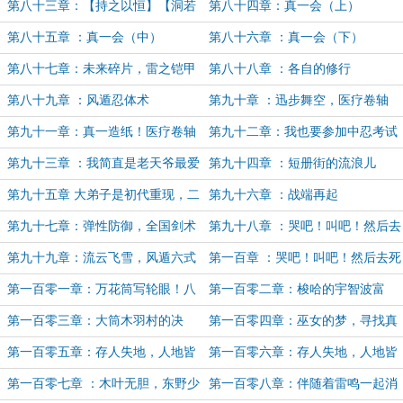
第八十三章：【持之以恒】【洞若
第八十四章：真一会（上）
观火】
第八十五章 ：真一会（中）
第八十六章 ：真一会（下）
第八十七章：未来碎片，雷之铠甲
第八十八章 ：各自的修行
第八十九章 ：风遁忍体术
第九十章 ：迅步舞空，医疗卷轴
第九十一章：真一造纸！医疗卷轴
第九十二章：我也要参加中忍考试
量产化！
吗？
第九十三章 ：我简直是老天爷最爱
第九十四章 ：短册街的流浪儿
的仔
第九十五章 大弟子是初代重现，二
第九十六章 ：战端再起
弟子是二代再世？
第九十七章：弹性防御，全国剑术
第九十八章 ：哭吧！叫吧！然后去
大赛
死吧！（上）
第九十九章：流云飞雪，风遁六式
第一百章 ：哭吧！叫吧！然后去死
吧！（下）
第一百零一章：万花筒写轮眼！八
第一百零二章：梭哈的宇智波富
意思兼！天照！
岳，越发庞大的嫡系根基
第一百零三章：大筒木羽村的决
第一百零四章：巫女的梦，寻找真
定，本不该存在的孩子。
君！
第一百零五章：存人失地，人地皆
第一百零六章：存人失地，人地皆
存，存地失人，人地皆失！（上）
存，存地失人，人地皆失！（下）
第一百零七章 ：木叶无胆，东野少
第一百零八章：伴随着雷鸣一起消