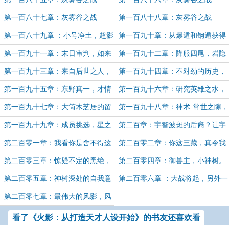
（上）
（中）
第一百八十七章：灰雾谷之战
第一百八十八章：灰雾谷之战
（下）
（完）
第一百八十九章 ：小号净土，超影
第一百九十章：从爆遁和钢遁获得
级实力
的灵感——岩浆拳！
第一百九十一章：末日审判，如来
第一百九十二章：降服四尾，岩隐
神掌
败退
第一百九十三章：来自后世之人，
第一百九十四章：不对劲的历史，
消失的东野真一
不该存在的人
第一百九十五章：东野真一，才情
第一百九十六章：研究英雄之水，
无双，万古唯一
三藏就是芝居？
第一百九十七章：大筒木芝居的留
第一百九十八章：神术·常世之隙，
言和馈赠
壳组织的成立！
第一百九十九章：成员挑选，星之
第二百章：宇智波斑的后裔？让宇
陨石
智波再次伟大！
第二百零一章：我看你是舍不得这
第二百零二章：你这三藏，真令我
族长之位吧？那我就扎瞎自己的眼
欢喜！
第二百零三章：惊疑不定的黑绝，
第二百零四章：御兽主，小神树。
睛！
僧侣职业的升级。
第二百零五章：神树深处的自我意
第二百零六章 ：大战将起，另外一
识，大筒木辉夜真正的士兵。
个时空。
第二百零七章：最伟大的风影，风
之国的慈母。
看了《火影：从打造天才人设开始》的书友还喜欢看