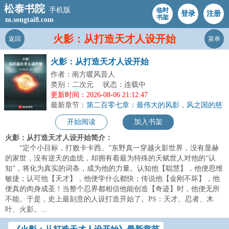
松泰书院
手机版
临时
登录
注册
书架
m.songtai8.com
火影：从打造天才人设开始
返回
菜单
火影：从打造天才人设开始
作者：南方暖风昔人
类别：二次元
状态：连载中
更新时间：2026-08-06 21:12:47
最新章节：
第二百零七章：最伟大的风影，风之国的慈
母。
开始阅读
加入书架
火影：从打造天才人设开始简介：
“定个小目标，打败卡卡西。”东野真一穿越火影世界，没有显赫
的家世，没有逆天的血统，却拥有着最为特殊的天赋世人对他的“认
知”，将化为真实的词条，成为他的力量。认知他【聪慧】，他便思维
敏捷；认可他【天才】，他便学什么都快；传说他【金刚不坏】，他
便真的肉身成圣！当整个忍界都相信他能创造【奇迹】时，他便无所
不能。于是，史上最刻意的人设打造开始了。PS：天才、忍者、木
叶、火影。...