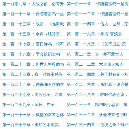
智！
逝吧！（序）
第一百零九章 ：大战之前，必有升
第一百一十章 ：伴随着雷鸣一起消
级！
逝吧！（上）
第一百一十一章 ：伴随着雷鸣一起
第一百一十二章 ：伴随着雷鸣一起
消逝吧！（中）
消逝吧！（下）
第一百一十三章 ：战后，《临海城
第一百一十四章 ：僧人，世尊，芝
公约》
居，波旬。
第一百一十五章 ：余声（结算章）
第一百一十六章 ：寻找“百浪多
息”，归程。
第一百一十七章 ：夏日蝉鸣，想不
第一百一十八章 ：《关于成立“忍
到，我竟是炎帝！
道溯源研究学会”的申请书》
第一百一十九章 ：学会组织架构，
第一百二十章：真一并不爱世人
国际监督委员会。
第一百二十一章 ：但世人将尊他为
第一百二十二章：六道仙人知道
圣
了，不得悄悄抹眼泪？
第一百二十三章：真一对钱不感兴
第一百二十四章 ：关于村有企业和
趣（捡钱章）
合资企业的提议
第一百二十五章 ：彻底绷不住的六
第一百二十六章 ：东野真一说谁是
道仙人
六道仙人，谁才是六道仙人。
第一百二十七章：周公孔子、六道
第一百二十八章 ：临时代表会议，
真一。
中华美食连锁店
第一百二十九章：师长、弟子
第一百三十章：精神医疗忍者、东
野真一奖
第一百三十一章 ：成型的雷遁忍体
第一百三十二章：学会成立进行时
术、准备选择献祭的词条
第一百三十三章：重启的木遁实
第一百三十四章 ：道统之争！辩经