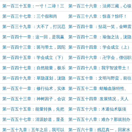
验，晓组织的到来。
人——宇智波斑！
第一百三十五章：一寸！二谛！三
第一百三十六章 ：法师三藏，心猿
藏！
悟空！
第一百三十七章 ：三个假和尚
第一百三十八章 ：惊喜？惊吓！
第一百三十九章 ：大不了，打沉忍
第一百四十章 ：拈花一笑，金蝉震
界！
双雄！
第一百四十一章：这一回，是我赢
第一百四十二章 ：瑜伽之法，泷隐
了！三藏！
圣树。
第一百四十三章 ：斑与带土，因陀
第一百四十四章 ：学会成立（上）
罗与那罗延。
第一百四十五章 ：学会成立（下）
第一百四十六章 ：卍字会，僧侣职
业体系开启。
第一百四十七章 ：自然能量，极乐
第一百四十八章：我宇智波带土！
之箱。
永不背叛学会！永不杀害同伴！
第一百四十九章 ：草隐谋划，泷隐
第一百五十章 ：文明与野蛮，前往
叛忍
湿骨林。
第一百五十一章 ：修行仙术，实体
第一百五十二章 :蛞蝓血脉特性、
分身。
意外的木遁适应者
第一百五十三章 ：神树因子，会议
第一百五十四章 :发展情况，天人
时间
合一？
第一百五十五章：能量转换，先把
第一百五十六章：木遁仙术版须
牛吹着。
佐，巫女弥勒的到来
第一百五十七章：清源妙道，显圣
第一百五十八章：难办？那就别办
威灵！
了！
第一五十九章：五年之后，我可以
第一百六十章：残忍真一，回家水