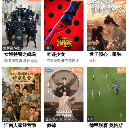
更新第24集
HD
完结
女巡特警之蜂鸟
奇迹少女
世子倾心，唯独
突击队
程愫,蒋璐霞,杨杏,赵志
克里斯蒂娜·瓦伦苏埃
宠我一人
未知
瑶,李羽桐,魏一,徐洪
拉,布莱斯·峇本布鲁
AI漫剧
国产剧
足球
完结
更新第40集
HD
江南人家经营致
似锦
德甲联赛 奥格斯