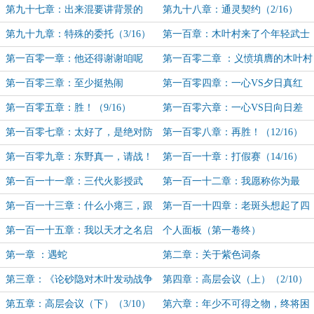
真一
第九十七章：出来混要讲背景的
第九十八章：通灵契约（2/16）
（1/16）
第九十九章：特殊的委托（3/16）
第一百章：木叶村来了个年轻武士
（4/16）
第一百零一章：他还得谢谢咱呢
第一百零二章 ：义愤填膺的木叶村
（5/16）
民们（6/16）
第一百零三章：至少挺热闹
第一百零四章：一心VS夕日真红
（7/16）
（8/16）
第一百零五章：胜！（9/16）
第一百零六章：一心VS日向日差
（10/16）
第一百零七章：太好了，是绝对防
第一百零八章：再胜！（12/16）
御！（11/16）
第一百零九章：东野真一，请战！
第一百一十章：打假赛（14/16）
（13/16）
第一百一十一章：三代火影授武
第一百一十二章：我愿称你为最
（15/16）
强！（16/16）
第一百一十三章：什么小瘪三，跟
第一百一十四章：老斑头想起了四
我的通灵术说去吧（二合一）
年前的那个夏天
第一百一十五章：我以天才之名启
个人面板（第一卷终）
程（卷终）
第一章 ：遇蛇
第二章：关于紫色词条
第三章：《论砂隐对木叶发动战争
第四章：高层会议（上）（2/10）
之必然性与时间窗口分析》
第五章：高层会议（下）（3/10）
第六章：年少不可得之物，终将困