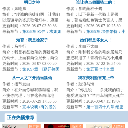
明日之神
谁让他当假面骑士的！
作者：凤嘲凰
作者：拿咚蘸柚子酱
简介：“虔诚的信徒们啊，让我们
简介：以下是新一代骑士界领
以最谦卑的姿态歌颂灯神、愿望
袖，著名粉红色骑士代言人，黑
之神、奇迹之神、星辰之子、永
更新时间：2026-08-07 02:50:36
榜投票独断万古假面骑士帝骑先
更新时间：2026-08-07 10:25:30
恒晨曦、光之...
最新章节：
第258章 欧佳：求姐姐
生，于联邦最不受...
最新章节：
第289章 埃伯尔特：小
收收味，别念了
年，是时候向齐鲁巴斯展示我们
知否：我是徐家子
她们都是坏女人！
余家人的羁绊了！
作者：马空行
作者：李白不太白
简介：我是有些败落的勇毅候府
简介：刚和我交往的毛妹居然只
的幼子。上面有两位兄长，两位
想把我甩了！青梅竹马的小姐姐
姐姐。因为吃面来到这“吃人”的知
更新时间：2026-08-07 02:00:20
为何把我按在床上？端庄的童年
更新时间：2026-07-22 16:34:06
否的世界，...
最新章节：
第1097章 《勤开兽医
白月光深夜把我...
最新章节：
第五百七十九章
经》【拜谢！再拜！欠更59k】
从一人之下开始当狐仙
我在美利坚冒充上帝
作者：指节发白
作者：鼓浪与海
简介：在外面你喊我狐狸精，我
简介：“你是说……杀死我的凶手
不挑你的理，可在这长白山地
是爱波斯坦？”兰冉车祸救人死亡
界，你该喊我什么？仙家！···这
更新时间：2026-07-29 17:55:53
后穿越到平行世界的美利坚，醒
更新时间：2026-08-07 15:19:07
是一只玄狐，...
最新章节：
完本说明+有的没的
来正赶上自...
最新章节：
第一百四十八章 绝密
卢浮宫
正在热播推荐
国产剧
动画片
AI漫剧