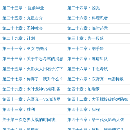
舞吼螺旋之丸！
第二十三章 ：提前毕业
第二十四章：凶兆
第二十五章：丸星古介
第二十六章：料理忍者
第二十七章：圣神教会
第二十八章：临时起意
第二十九章：计划
第三十章：告一段落
第三十一章：巫女与僧侣
第三十二章：纲手姬
第三十三章：关于中忍考试的消息
第三十四章：邀请组队
第三十五章：火影大人用石子打下
第三十六章：中忍考试
月球
第三十七章：你弃了，我升什么？
第三十八章：东野真一vs迈特戴
第三十九章：木叶龙神VS朝孔雀
第四十章：加瑠罗
第四十一章：东野真一VS加瑠罗
第四十二章：大玉螺旋破绝对防御
第四十三章：胜利
第四十四章：归程
关于第三次忍界大战的时间线。
第四十五章：给三代火影画大饼
第四十六章：猿魔王
第四十七章：这里，谁最能打？