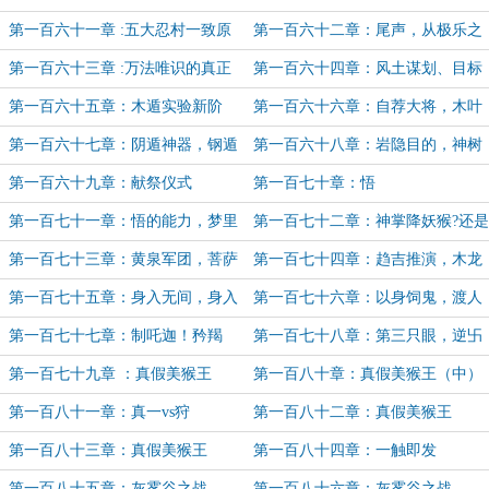
杀光你们所有人！
门，无限制战争宣告！
第一百六十一章 :五大忍村一致原
第一百六十二章：尾声，从极乐之
则,会议结束。
箱中走出来的僧人。
第一百六十三章 :万法唯识的真正
第一百六十四章：风土谋划、目标
力量，写轮眼进化的魔道与正道。
楼兰！
第一百六十五章：木遁实验新阶
第一百六十六章：自荐大将，木叶
段，泷隐求援。
出兵。
第一百六十七章：阴遁神器，钢遁
第一百六十八章：岩隐目的，神树
显威。
残骸。
第一百六十九章：献祭仪式
第一百七十章：悟
第一百七十一章：悟的能力，梦里
第一百七十二章：神掌降妖猴?还是
被猴子打的四尾
真假美猴王？
第一百七十三章：黄泉军团，菩萨
第一百七十四章：趋吉推演，木龙
降魔
之术。
第一百七十五章：身入无间，身入
第一百七十六章：以身饲鬼，渡人
极乐
渡己（上）
第一百七十七章：制吒迦！矜羯
第一百七十八章：第三只眼，逆卐
罗！不动明王！
之眼
第一百七十九章 ：真假美猴王
第一百八十章：真假美猴王（中）
（上）
第一百八十一章：真一vs狩
第一百八十二章：真假美猴王
（下）
第一百八十三章：真假美猴王
第一百八十四章：一触即发
（完）
第一百八十五章：灰雾谷之战
第一百八十六章：灰雾谷之战