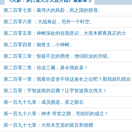
《火影：从打造天才人设开始》最新章节
第二百零七章：最伟大的风影，风之国的慈母。
第二百零六章 ：大战将起，另外一个时空。
第二百零五章：神树深处的自我意识，大筒木辉夜真正的士
第二百零四章：御兽主，小神树。
兵。
第二百零三章：惊疑不定的黑绝，僧侣职业的升级。
第二百零二章：你这三藏，真令我欢喜！
第二百零一章：我看你是舍不得这族长之位吧？那我就扎瞎自
第二百章：宇智波斑的后裔？让宇智波再次伟大！
己的眼睛！
第一百九十九章：成员挑选，星之陨石
第一百九十八章：神术·常世之隙，壳组织的成立！
第一百九十七章：大筒木芝居的留言和馈赠