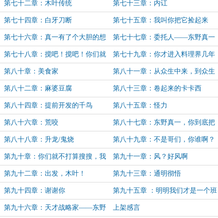
第七十二章：木叶传统
第七十三章：内讧
第七十四章：白牙刀断
第七十五章：我叫你把它捡起来
第七十六章：真一有了个大胆的想
第七十七章：委托人——东野真一
法
第七十八章：搅吧！搅吧！你们就
第七十九章：你才进入料理界几年
尽情地搅吧！
啊？
第八十章：美食家
第八十一章：从众生中来，到众生
中去。
第八十二章：麻婆豆腐
第八十三章：卷起来的卡卡西
第八十四章：提前开发的千鸟
第八十五章：怪力
第八十六章：荒咬
第八十七章：东野真一，你到底把
变强当成什么了？
第八十八章：升龙/鬼烧
第八十九章：不是哥们，你谁啊？
第九十章：你们就不打算搜搜，我
第九十一章：风？好风啊
身上有没有带兵刃？
第九十二章：出发，木叶！
第九十三章：通明彻悟
第九十四章：谢谢你
第九十五章 ：明明我们才是一个班
的同伴
第九十六章：天才战略家——东野
上架感言