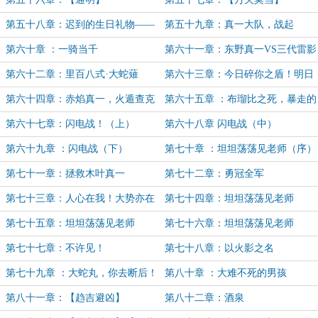
第五十八章：迟到的生日礼物——
第五十九章：真一大队，战起
雷神之剑
第六十章 ：一骑当千
第六十一章：东野真一VS三代雷影
第六十二章：里百八式·大蛇薙
第六十三章：今日碎你之盾！明日
折你之矛！
第六十四章：赤焰真一，火遁查克
第六十五章 ：布瑠比之死，暴走的
拉模式
八尾
第六十七章：闪电战！（上）
第六十八章 闪电战（中）
第六十九章 ：闪电战（下）
第七十章 ：坦坦荡荡见老师（序）
第七十一章：拯救木叶真一
第七十二章：勇冠全军
第七十三章：人心在我！大势亦在
第七十四章：坦坦荡荡见老师
我！
（上）
第七十五章：坦坦荡荡见老师
第七十六章：坦坦荡荡见老师
（中）
（下）
第七十七章：不许见！
第七十八章：以火影之名
第七十九章 ：大蛇丸，你去断后！
第八十章 ：大难不死的男孩
第八十一章：【趋吉避凶】
第八十二章：酒泉