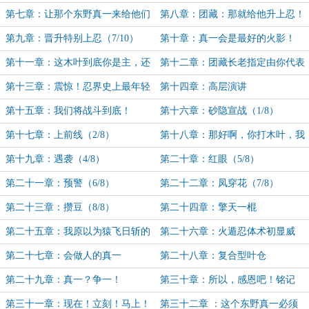
（1/10））
其一生（4/10）
第七章：让那个东野真一来给他们
第八章：团藏：那就给他升上忍！
上课！（5/10）
（6/10）
第九章：晋升特别上忍（7/10）
第十章：真一会是最好的火影！
（8/10）
第十一章：这木叶到底你是主，还
第十二章：团藏长老指定由你代表
是我是主啊？（9/10））
他发言（10/10））
第十三章：震惊！忍界史上最年轻
第十四章：高层演讲
上忍诞生！
第十五章：我们将战斗到底！
第十六章：砂隐宣战（1/8）
第十七章：上前线（2/8）
第十八章：那好啊，你打木叶，我
也打木叶（3/8）
第十九章：遇袭（4/8）
第二十章：红眼（5/8）
第二十一章：预警（6/8）
第二十二章：凤穿花（7/8）
第二十三章：攒豆（8/8）
第二十四章：擎天一棍
第二十五章：我原以为猿飞日斩的
第二十六章：火遁忍体术初显威
棍法已经天下无敌
第二十七章：会做人的真一
第二十八章：复合型叶仓
第二十九章：真一？争一！
第三十章：所以，感恩吧！铭记
吧！
第三十一章：现在！立刻！马上！
第三十二章 ：这个东野真一必须