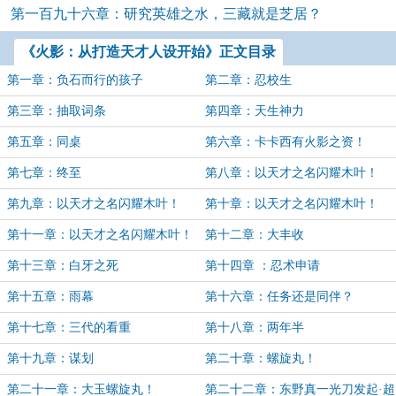
第一百九十六章：研究英雄之水，三藏就是芝居？
《火影：从打造天才人设开始》正文目录
第一章：负石而行的孩子
第二章：忍校生
第三章：抽取词条
第四章：天生神力
第五章：同桌
第六章：卡卡西有火影之资！
第七章：终至
第八章：以天才之名闪耀木叶！
（上）
第九章：以天才之名闪耀木叶！
第十章：以天才之名闪耀木叶！
（中）
（下）
第十一章：以天才之名闪耀木叶！
第十二章：大丰收
（完）
第十三章：白牙之死
第十四章 ：忍术申请
第十五章：雨幕
第十六章：任务还是同伴？
第十七章：三代的看重
第十八章：两年半
第十九章：谋划
第二十章：螺旋丸！
第二十一章：大玉螺旋丸！
第二十二章：东野真一光刀发起·超