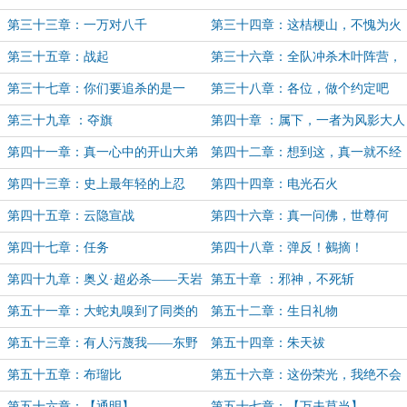
把那小子从前线调回来！
死！
第三十三章：一万对八千
第三十四章：这桔梗山，不愧为火
之国第一雄关
第三十五章：战起
第三十六章：全队冲杀木叶阵营，
直取东野真一项上人头！
第三十七章：你们要追杀的是一
第三十八章：各位，做个约定吧
心，关我东野真一什么事？
第三十九章 ：夺旗
第四十章 ：属下，一者为风影大人
悲伤，二者给风影大人道喜
第四十一章：真一心中的开山大弟
第四十二章：想到这，真一就不经
子人选
兴奋了起来
第四十三章：史上最年轻的上忍
第四十四章：电光石火
第四十五章：云隐宣战
第四十六章：真一问佛，世尊何
人？
第四十七章：任务
第四十八章：弹反！鵺摘！
第四十九章：奥义·超必杀——天岩
第五十章 ：邪神，不死斩
崩！
第五十一章：大蛇丸嗅到了同类的
第五十二章：生日礼物
气息
第五十三章：有人污蔑我——东野
第五十四章：朱天祓
真一
第五十五章：布瑠比
第五十六章：这份荣光，我绝不会
独享
第五十六章：【通明】
第五十七章：【万夫莫当】