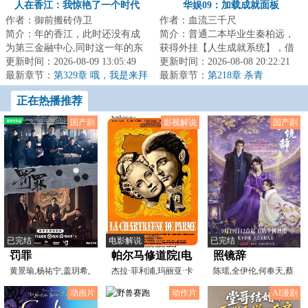
人在香江：我惊艳了一个时代
华娱09：加载成就面板
作者：御前搬砖侍卫
作者：血流三千尺
简介：年的香江，此时还没有成
简介：普通二本毕业生秦柏远，
为第三金融中心,同时这一年的东
获得外挂【人生成就系统】，借
方好莱坞,也还没有蓬勃发展。而
更新时间：2026-08-09 13:05:49
此成长为华娱之王。白色成就：
更新时间：2026-08-08 20:22:21
莫名其妙穿越...
最新章节：
第329章 哦，我是来拜
套套、矿泉水绿...
最新章节：
第218章 杀青
访朋友的！
正在热播推荐
国产剧
影视解说
国产剧
已完结
电影解说
已完结
罚罪
帕尔马修道院[电
照镜辞
黄景瑜,杨祐宁,盖玥希,
影解说]
杰拉·菲利浦,玛丽亚·卡
陈瑶,全伊伦,何奉天,蔡
李幼斌,程煜,傅浤鸣,
萨雷斯,LucienCo?d
卓音,姚卓君,李楷文,
动画片
动作片
AI漫剧