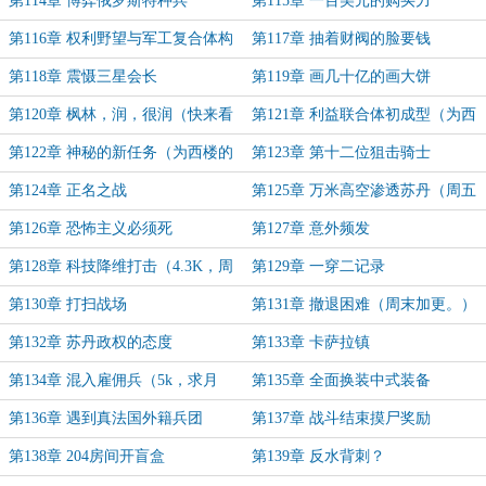
第114章 博弈俄罗斯特种兵
第115章 一百美元的购买力
（5.5K，看来看得起。）
（4.6K，求月票~）
第116章 权利野望与军工复合体构
第117章 抽着财阀的脸要钱
想（5K，求月票~）
第118章 震慑三星会长
第119章 画几十亿的画大饼
第120章 枫林，润，很润（快来看
第121章 利益联合体初成型（为西
吧！）
楼的烟梧盟主加更~求订阅。）
第122章 神秘的新任务（为西楼的
第123章 第十二位狙击骑士
烟梧盟主加更~求订阅。）
第124章 正名之战
第125章 万米高空渗透苏丹（周五
加更~~求月票！）
第126章 恐怖主义必须死
第127章 意外频发
第128章 科技降维打击（4.3K，周
第129章 一穿二记录
末加更）
第130章 打扫战场
第131章 撤退困难（周末加更。）
第132章 苏丹政权的态度
第133章 卡萨拉镇
第134章 混入雇佣兵（5k，求月
第135章 全面换装中式装备
票！）
（5.6k，求月票）
第136章 遇到真法国外籍兵团
第137章 战斗结束摸尸奖励
（4.4K，求月票～～）
（5.8K，求月票～）
第138章 204房间开盲盒
第139章 反水背刺？