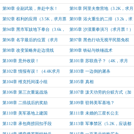
今日最后一章啦）
（4.5K，求月票！）
第90章 全副武装，奔赴中东！
第91章 阿里夫詹营地（3.2K，求月
票～）
第92章 权利的应用（3.5K，求月票
第93章 浴火重生的二排（3.2k，求
～～）
月票）
第94章 黑市军妓地下拳台（3.6k，
第95章 沙漠重拳演习（求月票！）
求月票-）
第96章 名字最后的位置（求月
第97章 黑色行动无视平民豁免权
票！）
第98章 改变策略奔赴边境线
第99章 铁砧与铁锤战术
第100章 意外收获！
第101章 苏联燕子？（4K，求月
票！）
第102章 情报有误！（4.4K求月
第103章 一边倒的屠杀
票！）
第104章 维克托间谍小组
第105章 真相
第106章 第三次重返战场
第107章 泼天功劳的分赃方式（加
更求月票！）
第108章 二排战后的奖励
第109章 驻韩美军基地？
第110章 美军基地上建国
第111章 未婚的三星长公主
第112章 承包商捞回扣手段
第113章 军事禁区（5.2K，应该都
（3.8K，求月票。）
看的起吧。）