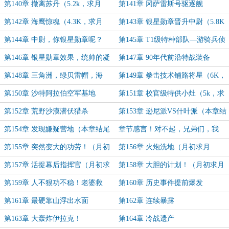
第140章 撤离苏丹（5.2k，求月
第141章 冈萨雷斯号驱逐舰
票！）
（5.6K，求月票～）
第142章 海鹰惊魂（4.3K，求月
第143章 银星勋章晋升中尉（5.8K
票！）
求月票！）
第144章 中尉，你银星勋章呢？
第145章 T1级特种部队—游骑兵侦
（5K，求月票！）
察分队
第146章 银星勋章效果，统帅的凝
第147章 90年代前沿特战装备
视（ 5.2K，求月票！）
（5.4K，求月票～）
第148章 三角洲，绿贝雷帽，海
第149章 拳击技术铺路将星（6K，
豹，同台竞争。（周一加更！）
求月票！求求了！）
第150章 沙特阿拉伯空军基地
第151章 校官级特供小灶（5k，求
（5.6K，求月票！求求了！）
月票～）
第152章 荒野沙漠潜伏猎杀
第153章 逊尼派VS什叶派（本章结
（4.2K，求月票！）
尾有许愿池。）
第154章 发现嫌疑营地（本章结尾
章节感言！对不起，兄弟们，我
有许愿池。）
要......
第155章 突然变大的功劳！（月初
第156章 火炮洗地（月初求月
求月票！）
票！）
第157章 活捉幕后指挥官（月初求
第158章 大胆的计划！（月初求月
月票！）
票！）
第159章 人不狠功不稳！老婆救
第160章 历史事件提前爆发
我！
（5.4K，求月票！）
第161章 最硬靠山浮出水面
第162章 连续暴露
（4.4K，求月票！）
第163章 大轰炸伊拉克！
第164章 冷战遗产