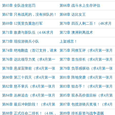
第65章 全队连坐惩罚
第66章 战斗水上生存评估
第67章 只有战死的，没有掉队的！
第68章 达比女王
第69章 12英里负重急行军
第70章 四百人剩二百！（4K求月
票！）
第71章 敌袭与新队伍（4.6K求月
第72章 澳洲剥离战术
票！）
第73章 现役游骑兵小队
上架感言！
第74章 绝地翻盘（首订支持，请来
第75章 同僚互评（求4月第一张月
这一章！！！）
票）
第76章 达比领导力奖（求4月第一
第77章 首当排长（求4月第一张月
张月票）
票）
第78章 悬崖盲降前（求4月第一张
第79章 负罪感驱动（求4月第一张
月票）
月票）
第80章 第三十四天（求4月第一张
第81章 阵地突袭（求4月第一张月
月票）
票）
第82章 慈不掌兵（求4月第一张月
第83章 狙击手！（求4月第一张月
票）
票）
第84章 丛林追击（求4月第一张月
第85章 双杀高价值目标（求4月第
票）
一张月票）
第86章 最后冲刺阶段！（求4月第
第87章 包揽游骑兵奖项！（求4月
一张月票）
第一张月票）
第88章 正式任命二排长！（4.8K，
第89章 排长薪资与战争遗嘱