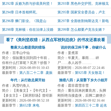
第一章，求月票！）
歇根州（免费第二章，求月票！）
第292章 反败为胜与抄底美利坚！
第293章 黑色外交护照。克林顿戈
（求月票）
尔的决裂。（还有月票不？来张！）
第294章 日本首相猝死。
第295章 国家安全委员会，卢主
任！正处级。
第296章 狮门影业。《我是山
第297章 全面收割纳斯达克！新电
姆》。（求月票！）
影确定。（求月票！求月票！求月
第298章 克林顿：你在法律上没婚
第299章 怎么都要卢克当女婿？
票！）
姻关系了吧？
看了《美利坚权猎：从西点军校到总统》的书友还喜欢看
整座大山都是我的猎场
说好的保卫科干事，你破什么
作者：百李山中仙
作者：姜煮茶
案？
简介：假如重生回到四十年前，
简介：年夏天。暴雨……碎
你有什么打算呢？买房？炒股？
尸……杀人凶手……...
屯古董？捣腾国债卷？……不！
更新时间：2026-08-09 01:10:43
更新时间：2026-08-07 22:24:46
赵军觉得只要自...
最新章节：
第八百二十二章 .庞振
最新章节：
第925章 天女散花！
东:快跑！
年代：从行政总厨开始
渔猎八四：从迎娶下乡大小姐开
作者：风雪钓鱼人
作者：霜非霜雪非雪
始
简介：【美食文】+【年代文】+
简介：重生回来的董良杰，头脚
【多女主】+【厨房职场】曾经新
刚拒绝当接盘侠，后脚二嫂便介
式融合菜掌门人陈芝虎重生了。
更新时间：2026-08-09 08:52:18
绍来了一个大小姐。她就像冬日
更新时间：2026-08-09 02:16:44
看着眼前的破...
最新章节：
第652章 来电
的暖阳，靠近便...
最新章节：
第四百三十二章 起名
字