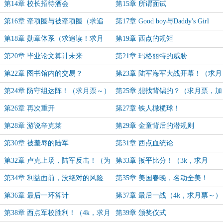
第14章 校长招待酒会
第15章 所谓面试
第16章 牵项圈与被牵项圈（求追
第17章 Good boy与Daddy's Girl
读！新书期求追读！）
第18章 勋章体系（求追读！求月
第19章 西点的规矩
票！求推荐票！）
第20章 毕业论文算计未来
第21章 玛格丽特的威胁
第22章 图书馆内的交易？
第23章 陆军海军大战开幕！（求月
票～）
第24章 防守组达阵！（求月票～）
第25章 想找背锅的？（求月票，加
更~）
第26章 再次重开
第27章 铁人橄榄球！
第28章 游说辛克莱
第29章 金童背后的潜规则
第30章 被羞辱的陆军
第31章 西点血统论
第32章 卢克上场，陆军反击！（为
第33章 扳平比分！（3k，求月
盟主无意加更）
票！）
第34章 利益面前，没绝对的风险
第35章 美国春晚，名动全美！
第36章 最后一环算计
第37章 最后一战（4k，求月票～）
第38章 西点军校胜利！（4k，求月
第39章 颁奖仪式