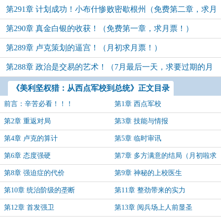
第291章 计划成功！小布什惨败密歇根州（免费第二章，求月
第290章 真金白银的收获！（免费第一章，求月票！）
票！）
第289章 卢克策划的逼宫！（月初求月票！）
第288章 政治是交易的艺术！（7月最后一天，求要过期的月
票！）
《美利坚权猎：从西点军校到总统》正文目录
前言：辛苦必看！！！
第1章 西点军校
第2章 重返对局
第3章 技能与情报
第4章 卢克的算计
第5章 临时审讯
第6章 态度强硬
第7章 多方满意的结局（月初啦求
月票！）
第8章 强迫症的代价
第9章 神秘的上校医生
第10章 统治阶级的垄断
第11章 整劲带来的实力
第12章 首发强卫
第13章 阅兵场上人前显圣