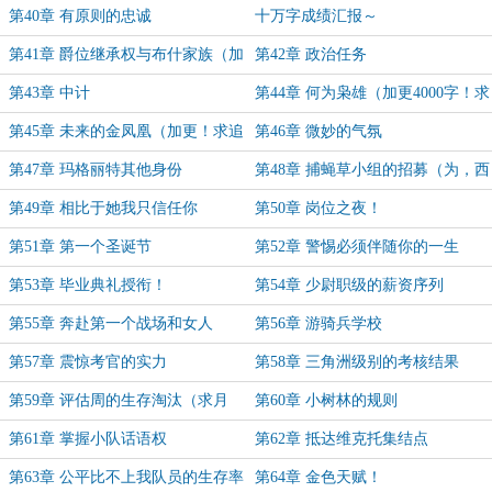
票～）
第40章 有原则的忠诚
十万字成绩汇报～
第41章 爵位继承权与布什家族（加
第42章 政治任务
更！加更！求月票！）
第43章 中计
第44章 何为枭雄（加更4000字！求
月票！）
第45章 未来的金凤凰（加更！求追
第46章 微妙的气氛
读！）
第47章 玛格丽特其他身份
第48章 捕蝇草小组的招募（为，西
楼的烟梧打赏加更）
第49章 相比于她我只信任你
第50章 岗位之夜！
第51章 第一个圣诞节
第52章 警惕必须伴随你的一生
第53章 毕业典礼授衔！
第54章 少尉职级的薪资序列
第55章 奔赴第一个战场和女人
第56章 游骑兵学校
第57章 震惊考官的实力
第58章 三角洲级别的考核结果
第59章 评估周的生存淘汰（求月
第60章 小树林的规则
票！）
第61章 掌握小队话语权
第62章 抵达维克托集结点
第63章 公平比不上我队员的生存率
第64章 金色天赋！