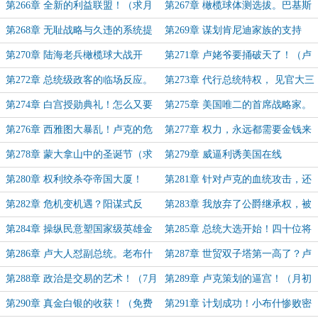
升仪式（感谢一颗卤蛋z的打赏！）
（求月票！）
第266章 全新的利益联盟！（求月
第267章 橄榄球体测选拔。巴基斯
票！！！）
坦政变成真！（二合一，求月票！）
第268章 无耻战略与久违的系统提
第269章 谋划肯尼迪家族的支持
示（都快忘了还有挂！）
（求月票！）
第270章 陆海老兵橄榄球大战开
第271章 卢姥爷要捅破天了！（卢
干！（求月票！）
克崭露头角的开始！求月票！）
第272章 总统级政客的临场反应。
第273章 代行总统特权， 见官大三
突然降临的修罗场！（有车但不多）
级！卢主任！（这章爽，速看！）
第274章 白宫授勋典礼！怎么又要
第275章 美国唯二的首席战略家。
过圣诞节了！（求月票，真求。）
组建委员会班底。（求月票哇！）
第276章 西雅图大暴乱！卢克的危
第277章 权力，永远都需要金钱来
机公关处理！
浇灌！（求月票！）
第278章 蒙大拿山中的圣诞节（求
第279章 威逼利诱美国在线
月票！）
第280章 权利绞杀夺帝国大厦！
第281章 针对卢克的血统攻击，还
（差60均就万订了！求订阅助力！）
是来了！（免费加更！冲万订！）
第282章 危机变机遇？阳谋式反
第283章 我放弃了公爵继承权，被
击！（万订了兄弟们！）
污蔑是英国间谍！？
第284章 操纵民意塑国家级英雄金
第285章 总统大选开始！四十位将
身！
军齐敬礼！
第286章 卢大人怼副总统。老布什
第287章 世贸双子塔第一高了？卢
的驭下之术。
克摘副荣升主任。（求月票！快过期
第288章 政治是交易的艺术！（7月
第289章 卢克策划的逼宫！（月初
了）
最后一天，求要过期的月票！）
求月票！）
第290章 真金白银的收获！（免费
第291章 计划成功！小布什惨败密