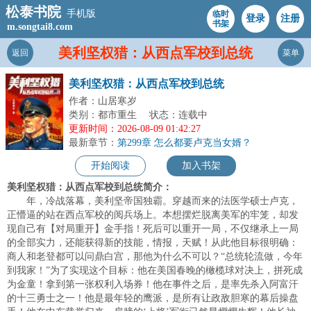
松泰书院
手机版
临时
登录
注册
书架
m.songtai8.com
美利坚权猎：从西点军校到总统
返回
菜单
美利坚权猎：从西点军校到总统
作者：山居寒岁
类别：都市重生
状态：连载中
更新时间：2026-08-09 01:42:27
最新章节：
第299章 怎么都要卢克当女婿？
开始阅读
加入书架
美利坚权猎：从西点军校到总统简介：
年，冷战落幕，美利坚帝国独霸。穿越而来的法医学硕士卢克，
正懵逼的站在西点军校的阅兵场上。本想摆烂脱离美军的牢笼，却发
现自己有【对局重开】金手指！死后可以重开一局，不仅继承上一局
的全部实力，还能获得新的技能，情报，天赋！从此他目标很明确：
商人和老登都可以问鼎白宫，那他为什么不可以？“总统轮流做，今年
到我家！”为了实现这个目标：他在美国春晚的橄榄球对决上，拼死成
为金童！拿到第一张权利入场券！他在事件之后，是率先杀入阿富汗
的十三勇士之一！他是最年轻的鹰派，是所有让政敌胆寒的幕后操盘