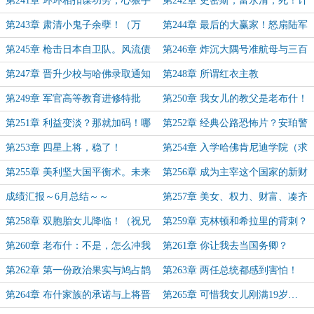
第241章 环环相扣谋功劳，心狠手
第242章 史密斯，富永清，死！计
辣定胜负（2万字！）
划收网时刻。
第243章 肃清小鬼子余孽！（万
第244章 最后的大赢家！怒扇陆军
字，求月票）
自卫队！
第245章 枪击日本自卫队。风流债
第246章 炸沉大隅号准航母与三百
暴露了？（1.3万字，可订阅！）
日本兵
第247章 晋升少校与哈佛录取通知
第248章 所谓红衣主教
书
第249章 军官高等教育进修特批
第250章 我女儿的教父是老布什！
令。FBI打上门懵了。（1.1万字）
（1.2万字）
第251章 利益变淡？那就加码！哪
第252章 经典公路恐怖片？安珀警
怕是假筹码！
报。（本章偏日常，求月票！）
第253章 四星上将，稳了！
第254章 入学哈佛肯尼迪学院（求
月票！）
第255章 美利坚大国平衡术。未来
第256章 成为主宰这个国家的新财
将星齐聚。（求快过期的月票！）
阀！
成绩汇报～6月总结～～
第257章 美女、权力、财富、凑齐
一项便已是人中龙凤。（月初求月
第258章 双胞胎女儿降临！（祝兄
第259章 克林顿和希拉里的背刺？
票！）
弟们，都会有双胞胎！）
那就试试看谁刺谁！
第260章 老布什：不是，怎么冲我
第261章 你让我去当国务卿？
来了？！
第262章 第一份政治果实与鸠占鹊
第263章 两任总统都感到害怕！
巢（求月票！）
（求月票，本章很爽！）
第264章 布什家族的承诺与上将晋
第265章 可惜我女儿刚满19岁…