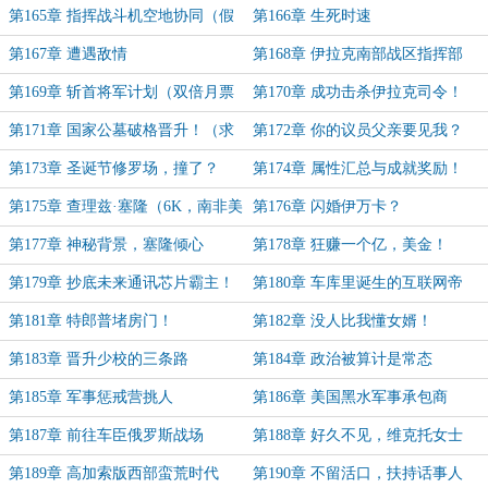
第165章 指挥战斗机空地协同（假
第166章 生死时速
期求月票！！）
第167章 遭遇敌情
第168章 伊拉克南部战区指挥部
（双倍月票最后一天了，求月票！）
第169章 斩首将军计划（双倍月票
第170章 成功击杀伊拉克司令！
最后一天了，求月票！）
（求月票～）
第171章 国家公墓破格晋升！（求
第172章 你的议员父亲要见我？
月票～）
（月票感谢诚意章！）
第173章 圣诞节修罗场，撞了？
第174章 属性汇总与成就奖励！
（本章免费！感谢所有投月票的兄
第175章 查理兹·塞隆（6K，南非美
第176章 闪婚伊万卡？
弟！）
钻年纪小的应该不认识）
第177章 神秘背景，塞隆倾心
第178章 狂赚一个亿，美金！
第179章 抄底未来通讯芯片霸主！
第180章 车库里诞生的互联网帝
国！
第181章 特郎普堵房门！
第182章 没人比我懂女婿！
第183章 晋升少校的三条路
第184章 政治被算计是常态
第185章 军事惩戒营挑人
第186章 美国黑水军事承包商
第187章 前往车臣俄罗斯战场
第188章 好久不见，维克托女士
第189章 高加索版西部蛮荒时代
第190章 不留活口，扶持话事人