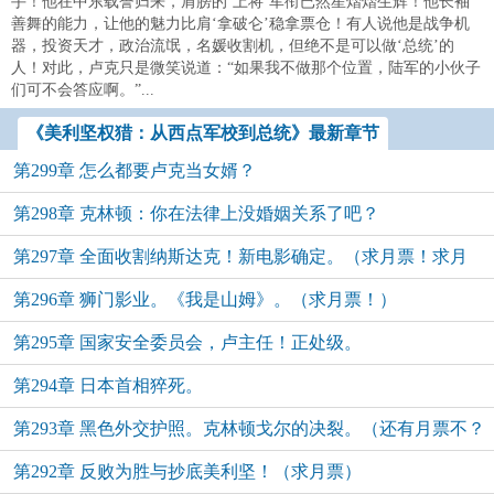
手！他在中东载誉归来，肩膀的‘上将’军衔已然星熠熠生辉！他长袖
善舞的能力，让他的魅力比肩‘拿破仑’稳拿票仓！有人说他是战争机
器，投资天才，政治流氓，名媛收割机，但绝不是可以做‘总统’的
人！对此，卢克只是微笑说道：“如果我不做那个位置，陆军的小伙子
们可不会答应啊。”...
《美利坚权猎：从西点军校到总统》最新章节
第299章 怎么都要卢克当女婿？
第298章 克林顿：你在法律上没婚姻关系了吧？
第297章 全面收割纳斯达克！新电影确定。（求月票！求月
第296章 狮门影业。《我是山姆》。（求月票！）
票！求月票！）
第295章 国家安全委员会，卢主任！正处级。
第294章 日本首相猝死。
第293章 黑色外交护照。克林顿戈尔的决裂。（还有月票不？
第292章 反败为胜与抄底美利坚！（求月票）
来张！）