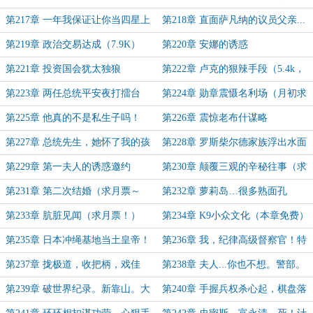
场，但...
第217章 一年我保证让你当四星上
第218章 直面萨凡纳的议员父亲...
将！
（6.4K）
第219章 政治交易达成（7.9K）
第220章 安娜的诱惑
第221章 投资国会犹太独狼
第222章 卢克的狠辣手段（5.4k，
月初求月票！）
第223章 两任总统平安夜打擂台
第224章 勋章震慑名利场（月初求
（月初求月票！！）
月票！）
第225章 他真的不是私生子吗！
第226章 震惊老布什谋略
第227章 总统先生，她怀了我的孩
第228章 罗斯柴尔德家族浮出水面
子！
第229章 第一夫人的诱惑邀约
第230章 颠覆三观的辛秘往事（求
月票～～）
第231章 第二次结婚（求月票～
第232章 萝莉岛…很多熟面孔
～）
第233章 肮脏见闻（求月票！）
第234章 K9小众文化（本章免费）
第235章 日本冲绳基地当土皇帝！
第236章 我，纪律高级督察官！特
（1.2万字！二合一）
遣战术高级顾问！
第237章 拢极道，收把柄，戏佳
第238章 夫人...你也不想。警部。
子，求月票！（1.1万字）
一杆进洞。（1.1K，三章合一）
第239章 破世界纪录。新靠山。大
第240章 手握兵权杀心起，棋盘落
计划。（冲万订！求月票！）
子斩赤龙！（2万字，写了一天）