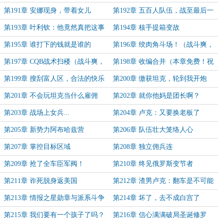
第191章 安娜现身，带着女儿
第192章 五百人队伍，战至最后一
个高加索人！
第193章 叶利钦：他竟然真把这事
第194章 核手提箱变故
当事办啊？（10K，二合一！）
第195章 谁打下的钱就是谁的
第196章 绞肉角斗场！（战斗爽，
可订阅）
第197章 CQB战术扫楼（战斗爽，
第198章 收编合并（本章免费！祝
可订阅）
大家520少爆金币！）
第199章 搜刮富人区，合法的快乐
第200章 缴获坦克，轮到我开炮
了！
第201章 不会玩坦克当什么雇佣
第202章 就你他妈是团长啊？
兵？
第203章 战场上女兵...
第204章 卢克：又要换老板了
第205章 新势力阿布哈兹营
第206章 队伍壮大笼络人心
第207章 掌控目标区域
第208章 独立佣兵连
第209章 抢了全车臣军阀！
第210章 终见俄罗斯变节者
第211章 诈死脱身返美国
第212章 渣男卢克：翻车是不可能
翻车的
第213章 情报之星勋章与派系斗争
第214章 坏了，去不成白宫了
（1.1万字大章）
第215章 我们要有一个孩子了吗？
第216章 信心满满破局圣诞修罗