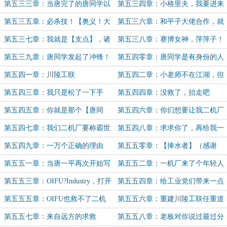
事情就一定能解决……你倒是写代码
第五三三章：当唐完了的唐同学以
第五三四章：小格里夫，我要进来
啊！
唐氏算子打出了唐氏攻击
了！（5K）
第五三五章：必杀技！【奥义！大
第五三六章：和平子大佬合作，就
佬，救命！】
是舒爽！（6.4K）
第五三七章：我就是【支点】，诸
第五三八章：赛博女神，萍萍子！
君，请成为我的【锚点】！
第五三九章：唐同学发起了冲锋！
第五四零章：唐同学是有身份的人
唐同学一败涂地……（本卷终）
了！（5K）
第五四一章：川陵工联
第五四二章：小老师不在江湖，但
江湖有小老师的传说
第五四三章：我只是松了一下手
第五四四章：没救了，抬走吧
（5K）
第五四五章：你就是那个【唐同
第五四六章：你们想要让我二机厂
学】？
死？（5K）
第五四七章：我们二机厂要称霸世
第五四八章：求求你了，再给我一
界了！
点吧，就一点（求月票）
第五四九章：一万个正确的理由
第五五零章：【捧水者】（感谢
geminiones 的盟主）
第五五一章：当唐一平再次开始写
第五五二章：一机厂来了个年轻人
代码
第五五三章：OIFU?Industry，打开
第五五四章：给工业党们带来一点
吧，工业之门！
点OIFU的震撼
第五五五章：OIFU也救不了二机
第五五六章：重建川陵工联任重道
厂？
远……什么？
第五五七章：来自远方的求救
第五五八章：老板对你说过最过分