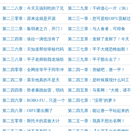
（凌风碎加更2/10）
第二二八章：今天又搞到吃的了兄
第二二九章：干碎道心一片（3K）
弟们！
第二三零章：原来这就是开源
第二三一章：您可是给OIFU贡献过
代码的大佬！
第二三二章：集弱者之力，开门！
第二三三章：与人食者，可得食
（4k，凌风碎加更3/10）
第二三四章：洛拉一滴也没有了
第二三五章：发财了发财了！今天
开始请叫我唐百万！
第二三六章：天知道帮你审核代码
第二三七章：平子大佬恐怖如斯！
的是人是狗
第二三八章：平子老师助我龙场悟
第二三九章：平子豁出去了！
道
第二四零章：全网坐等平子同学冲
第二四一章：突破吧，唐一平！
击1500分
第二四二章：莫非他真的不是天
第二四三章：是时候展现什么叫工
才？
程暴力美学了！（4K）
第二四四章：胜者暴跳如雷，弱鸡
第二四五章：马客网：“大佬，请不
笑靥如花（4k）
要搞抽象！”
第二四六章：ROBO-FU，只是一个
第二四七章：“没用”的萝卜
无聊的开源小项目（4K）
（ROBO）为什么这么受欢迎？
第二四八章：OIFU要出圈了
第二四九章：能让唐一平站起来的
（3K)
道具找到了！
第二五零章：斯托卡的卖族大计
第二五一章：我真不想出名啊！
（战术后仰）