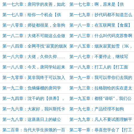
法！（求月票）
随？【插刀术】×【弱点洞察】！
第一七六章：唐同学的友善，如此
第一七七章：啊，原来是【供
可怕（为hallliana加更4/10）
养】，不，【自欺】啊！
第一七八章：给你一个机会【供
第一七九章：抄代码都不知道怎么
养】我（感谢凌风碎的盟主）
抄（为hallliana加更5/10）
第一八零章：师徒都很菜，全靠狗
第一八一章：在互联网里【食腐】
子带
（4K，hallliana加更6/10）
第一八二章：大佬不可能这么会做
第一八三章：什么叫代码克苏鲁啊
产品（3K）
（3K，hallliana加更7/10）
第一八四章：全网寻找“寂寞的烟灰
第一八五章：烟灰寂寞如雪（3K，
缸”（3K)
hallliana加更8/10）
第一八六章：大佬，久仰久仰……
第一八七章：不要停止，继续写
嗯？
啊，老陈！
第一八八章：今天，唐同学站起来
第一八九章：打工人的【打工面
了！他又……坐下了（本卷终）
具】
第一九零章：莫非我终于可以加入
第一九一章：我可以带你们去我的
龙组了？
世界
第一九二章：负熵爆棚的唐同学
第一九三章：拉格朗给的实在是太
（4K）
多了……
第一九四章：沈千屿的【供养】，
第一九五章：都怪“谛听”，我们公
是如此深奥
司火了
第一九六章：大家好，我叫斯托卡
第一九七章：产品经理不如狗
第一九八章：这蒸蒸日上的破公
第一九九章：凡人不要试图理解平
司，不能呆了
哥！
第二百章：当代大学生挨饿的一百
第二零一章：恭喜您学会了【打工