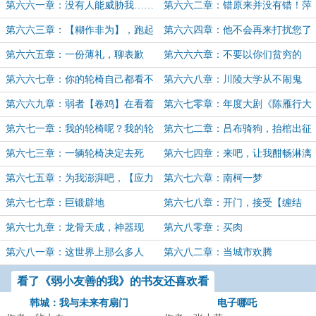
了。
人
第六六一章：没有人能威胁我……
第六六二章：错原来并没有错！萍
的同学！
萍子一气化三清~
第六六三章：【糊作非为】，跑起
第六六四章：他不会再来打扰您了
来吧，我的程序！
第六六五章：一份薄礼，聊表歉
第六六六章：不要以你们贫穷的
意，肯定收下
心，揣摩我富贵的人生
第六六七章：你的轮椅自己都看不
第六六八章：川陵大学从不闹鬼
下去了
第六六九章：弱者【卷鸡】在看着
第六七零章：年度大剧《陈雁行大
你啾！
战OIFU-Bridge！》
第六七一章：我的轮椅呢？我的轮
第六七二章：吕布骑狗，抬棺出征
椅去哪里了？！
第六七三章：一辆轮椅决定去死
第六七四章：来吧，让我酣畅淋漓
地来一个力劈华山！
第六七五章：为我澎湃吧，【应力
第六七六章：南柯一梦
虫群】！
第六七七章：巨锻辟地
第六七八章：开门，接受【缠结
体】的鞭挞吧！
第六七九章：龙骨天成，神器现
第六八零章：买肉
世？
第六八一章：这世界上那么多人
第六八二章：当城市欢腾
看了《弱小友善的我》的书友还喜欢看
韩城：我与未来有扇门
电子哪吒