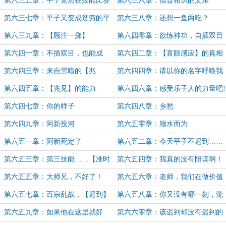
第六三五章：平子竟然在技能比赛
第六三六章：似曾相识的父亲
中输了！
第六三七章：平子又变成贫穷的平
第六三八章：还想一鱼两吃？
子了！
第六三九章：【顾注一掷】
第六四零章：欲练神功，自插双目
第六四一章：不插双目，也能成
第六四二章：【盲眼感应】的真相
功，晋级，【猎腐影者】！
是……
第六四三章：来自黑暗的【兆
第六四四章：请以你的名字呼唤我
见】！
第六四五章：【兆见】的能力
第六四六章：感受乐子人的力量吧!
第六四七章：你的样子
第六四八章：乡愁
第六四九章：阿新投河
第六五零章：顺水而为
第六五一章：阿新死定了
第六五二章：今天平子不迟到……
什么？
第六五三章：第三技能……【准时
第六五四章：我真的没有阳谋啊！
迟到】？
第六五五章：大师兄，不好了！
第六五六章：老师，我们在做价值
上亿的大生意！
第六五七章：百宗乱战，【迟到】
第六五八章：你又没有哪一刻，觉
最强，这是大迟到时代！
得这个世界不对劲？
第六五九章：如果他在这里就好
第六六零章：该迟到却没有迟到的