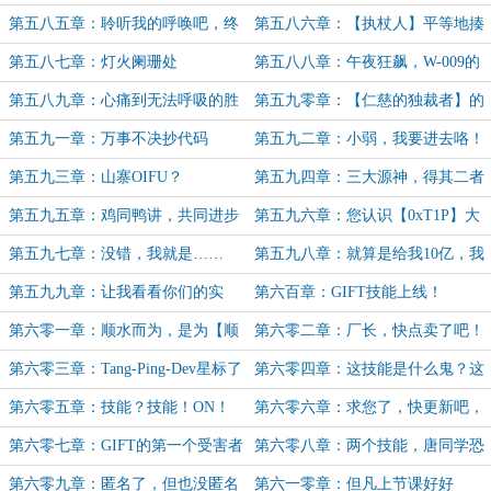
数学人又又支棱起来了
户户赚分忙
第五八五章：聆听我的呼唤吧，终
第五八六章：【执杖人】平等地揍
身仁慈独裁者
了每个人
第五八七章：灯火阑珊处
第五八八章：午夜狂飙，W-009的
秘密
第五八九章：心痛到无法呼吸的胜
第五九零章：【仁慈的独裁者】的
利！
决断
第五九一章：万事不决抄代码
第五九二章：小弱，我要进去咯！
第五九三章：山寨OIFU？
第五九四章：三大源神，得其二者
得天下！谁是第三源神？（5K）
第五九五章：鸡同鸭讲，共同进步
第五九六章：您认识【0xT1P】大
佬吗？
第五九七章：没错，我就是……
第五九八章：就算是给我10亿，我
也……
第五九九章：让我看看你们的实
第六百章：GIFT技能上线！
力！
第六零一章：顺水而为，是为【顺
第六零二章：厂长，快点卖了吧！
水】
第六零三章：Tang-Ping-Dev星标了
第六零四章：这技能是什么鬼？这
该用户
技能真香！
第六零五章：技能？技能！ON！
第六零六章：求您了，快更新吧，
我什么都愿意做！
第六零七章：GIFT的第一个受害者
第六零八章：两个技能，唐同学恐
出现了
怖如斯！
第六零九章：匿名了，但也没匿名
第六一零章：但凡上节课好好