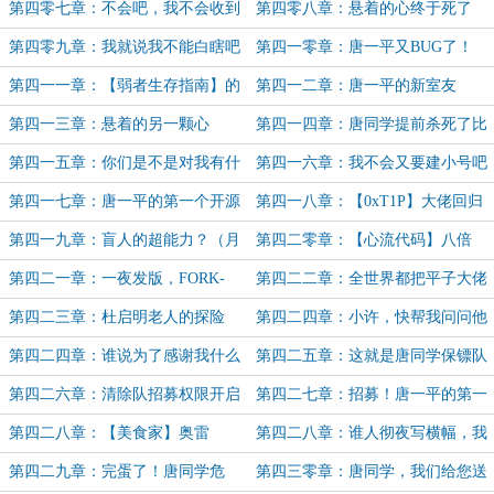
禁止欺负愚蠢的大学生！
要再改亿点点
第四零七章：不会吧，我不会收到
第四零八章：悬着的心终于死了
自己写的作业吧
（3K）
第四零九章：我就说我不能白瞎吧
第四一零章：唐一平又BUG了！
第四一一章：【弱者生存指南】的
第四一二章：唐一平的新室友
漏洞
第四一三章：悬着的另一颗心
第四一四章：唐同学提前杀死了比
赛
第四一五章：你们是不是对我有什
第四一六章：我不会又要建小号吧
么误会？（4K）
（4K）
第四一七章：唐一平的第一个开源
第四一八章：【0xT1P】大佬回归
团队（月末求月票）
了！
第四一九章：盲人的超能力？（月
第四二零章：【心流代码】八倍
末求月票）
速！ON！
第四二一章：一夜发版，FORK-
第四二二章：全世界都把平子大佬
Cane v0.1发布！（月初求月票）
蒙在鼓里（4K求月票）
第四二三章：杜启明老人的探险
第四二四章：小许，快帮我问问他
（5K求月票）
是怎么做到的（月初求月票）
第四二四章：谁说为了感谢我什么
第四二五章：这就是唐同学保镖队
都可以做的？（月初求月票）
的面试题
第四二六章：清除队招募权限开启
第四二七章：招募！唐一平的第一
（4K求月票）
个清除队员
第四二八章：【美食家】奥雷
第四二八章：谁人彻夜写横幅，我
恩-56：是谁抢了我的大餐！
与“外卖”战数分（4K）
第四二九章：完蛋了！唐同学危
第四三零章：唐同学，我们给您送