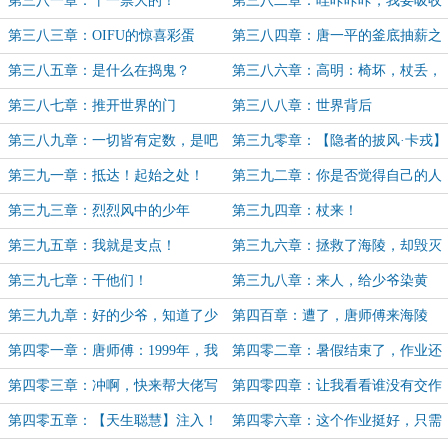
第三八一章：干一票大的！
第三八二章：哇咔咔咔，我要吸收
这个世界！……咦？（3K求月票）
第三八三章：OIFU的惊喜彩蛋
第三八四章：唐一平的釜底抽薪之
计
第三八五章：是什么在捣鬼？
第三八六章：高明：椅坏，杖丢，
狗还在，我那一杖会很帅
第三八七章：推开世界的门
第三八八章：世界背后
第三八九章：一切皆有定数，是吧
第三九零章：【隐者的披风·卡戎】
（3K）
第三九一章：抵达！起始之处！
第三九二章：你是否觉得自己的人
生毫无意义
第三九三章：烈烈风中的少年
第三九四章：杖来！
第三九五章：我就是支点！
第三九六章：拯救了海陵，却毁灭
了世界？
第三九七章：干他们！
第三九八章：来人，给少爷染黄
毛！
第三九九章：好的少爷，知道了少
第四百章：遭了，唐师傅来海陵
爷！
了！
第四零一章：唐师傅：1999年，我
第四零二章：暑假结束了，作业还
也曾拯救世界（本卷终）
没做
第四零三章：冲啊，快来帮大佬写
第四零四章：让我看看谁没有交作
作业！
业
第四零五章：【天生聪慧】注入！
第四零六章：这个作业挺好，只需