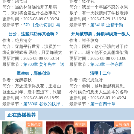
作者：柒七白
作者：张小花
简介：当的林修远推开了那扇
简介：我是一个年届不惑的水果
门，来到将会发生什么故事呢？
贩子，有一天我接到了学校老师
那么……过去的Jessica将会未来的
更新时间：2026-08-09 03:03:24
的电话，说我那成绩一直平平无
更新时间：2026-07-29 13:16:24
郑秀妍开始对...
最新章节：
570 【兔の切割】与
奇的儿子刘振华...
最新章节：
第341章 业精于勤
【？の抓包】（求订阅求月票）
公公，这些武功你真会啊？
开局被绑票，解锁华娱第一狠人
作者：绝月清空
作者：祥子纹身
简介：穿越平行世界，演员姜年
简介：国师：这小子演的过于传
绑定影视武帝.系统，只要饰演太
神了……嗯？他不会真想绑架我
监，就能获得所饰太监的全部功
更新时间：2026-08-09 00:50:14
吧？！诗人：什么意思？绑我摄
更新时间：2026-08-08 00:13:06
夫。在一部不...
最新章节：
第700章 姜年先生，送
影干嘛！该绑架...
最新章节：
第523章 一件东西
您一份大礼
重生08，邪修创业
清明十二年
作者：无醉春秋
作者：笑泯恩仇呀
简介：万还没来得及花，王君山
简介：命啊，越琢磨越有意思。
就重生到年。囊中羞涩下，只能
小时候总幻想出人生剧本的各种
一路骚操作地邪修创业。没启动
更新时间：2026-08-09 06:18:59
篇章和结局，走了半生才发现，
更新时间：2026-08-03 19:46:24
资金怎么办？有...
最新章节：
第530章 谷歌的抉择，
那字里行间的转...
最新章节：
第一百四十章
未来科技大厂天花板！
正在热播推荐
女频恋爱
香港剧
日韩动漫