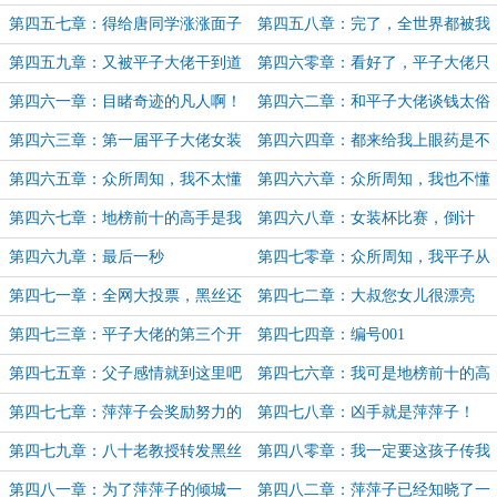
啊！
第四五七章：得给唐同学涨涨面子
第四五八章：完了，全世界都被我
搞垮了（5K，月末求月票）
第四五九章：又被平子大佬干到道
第四六零章：看好了，平子大佬只
心破碎了
表演一次
第四六一章：目睹奇迹的凡人啊！
第四六二章：和平子大佬谈钱太俗
了
第四六三章：第一届平子大佬女装
第四六四章：都来给我上眼药是不
杯C语言编程大赛出圈了
是？
第四六五章：众所周知，我不太懂
第四六六章：众所周知，我也不懂
算法和数据结构
网络通讯
第四六七章：地榜前十的高手是我
第四六八章：女装杯比赛，倒计
师父？！
时！
第四六九章：最后一秒
第四七零章：众所周知，我平子从
不女装
第四七一章：全网大投票，黑丝还
第四七二章：大叔您女儿很漂亮
是白丝？
呢！
第四七三章：平子大佬的第三个开
第四七四章：编号001
源项目PPZ?WAI?FU
第四七五章：父子感情就到这里吧
第四七六章：我可是地榜前十的高
手啊！
第四七七章：萍萍子会奖励努力的
第四七八章：凶手就是萍萍子！
大家哒！
第四七九章：八十老教授转发黑丝
第四八零章：我一定要这孩子传我
女生为哪般（6.8K）
衣钵！
第四八一章：为了萍萍子的倾城一
第四八二章：萍萍子已经知晓了一