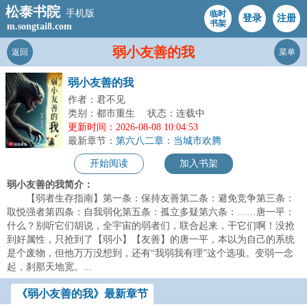
松泰书院
手机版
临时
登录
注册
书架
m.songtai8.com
弱小友善的我
返回
菜单
弱小友善的我
作者：君不见
类别：都市重生
状态：连载中
更新时间：2026-08-08 10:04:53
最新章节：
第六八二章：当城市欢腾
开始阅读
加入书架
弱小友善的我简介：
【弱者生存指南】第一条：保持友善第二条：避免竞争第三条：
取悦强者第四条：自我弱化第五条：孤立多疑第六条：……唐一平：
什么？别听它们胡说，全宇宙的弱者们，联合起来，干它们啊！没抢
到好属性，只抢到了【弱小】【友善】的唐一平，本以为自己的系统
是个废物，但他万万没想到，还有“我弱我有理”这个选项。变弱一念
起，刹那天地宽。...
《弱小友善的我》最新章节