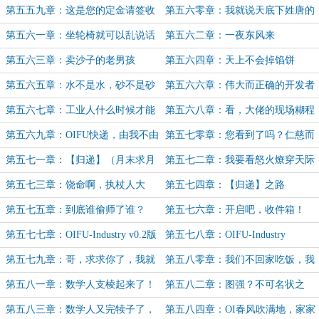
的话
第五五九章：这是您的定金请签收
第五六零章：我就说天底下姓唐的
都不是好东西！
第五六一章：坐轮椅就可以乱说话
第五六二章：一夜东风来
了？
第五六三章：卖沙子的老男孩
第五六四章：天上不会掉馅饼
第五六五章：水不是水，砂不是砂
第五六六章：伟大而正确的开发者
第五六七章：工业人什么时候才能
第五六八章：看，大佬的现场糊程
站起来？
序教学
第五六九章：OIFU快递，由我不由
第五七零章：您看到了吗？仁慈而
你
伟大的开发者
第五七一章：【归递】（月末求月
第五七二章：我要看怒火燎穿天际
票）
（求月票）
第五七三章：饶命啊，执杖人大
第五七四章：【归递】之路
人！（月初求月票）
第五七五章：到底谁偷师了谁？
第五七六章：开启吧，收件箱！
第五七七章：OIFU-Industry v0.2版
第五七八章：OIFU-Industry
本发布
v0.2：“分发图强”？
第五七九章：哥，求求你了，我就
第五八零章：我们不回家吃饭，我
看一眼（求月票）
们改变世界（6K）
第五八一章：数学人支棱起来了！
第五八二章：图强？不可名状之
物！
第五八三章：数学人又完犊子了，
第五八四章：OI春风吹满地，家家