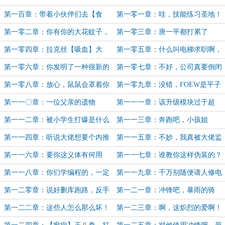
价！
第一百章：带着小伙伴们去【食
第一零一章：哇，技能练习圣地！
腐】是什么样的体验？（为公元1加
第一零二章：你有你的大花蚊子，
第一零三章：唐一平都打累了
更）
我有我的方天画戟
第一零四章：拉克丝【吸血】大
第一零五章：什么叫电梯求职啊，
成！而洛拉……（为StevenZ加更）
战术后仰！
第一零六章：你发明了一种很新的
第一零七章：不好，公司真要倒闭
插刀方式，【插刀术】晋级
了！
第一零八章：放心，鼠鼠会罩着你
第一零九章：没错，FOEW是平子
的！
写的
第一一〇章：一位父亲的遗物
第一一一章：该升级模块过于超
模，是否为信息海义体升级？
第一一二章：被小学生打爆是什么
第一一三章：奔跑吧，小孩姐
体验？
第一一四章：听说大佬想要个内推
第一一五章：不妙，我真被大佬监
码？（3K）
视了！
第一一六章：要你这义体有何用
第一一七章：谁教你这样伪装的？
第一一八章：你们学编程的，一定
第一一九章：千万别随便请人修电
会修电脑吧
脑
第一二零章：说好删库跑路，反手
第一二一章：冲锋吧，暴雨的骑
帮敌人升级系统？
士！（4K）
第一二二章：这些人怎么那么坏！
第一二三章：啊，这炽烈的爱啊！
（为StevenZ加更3/10）
（为StevenZ加更4/10）