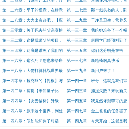
第一二四章：【癫痫】王八拳，打
第一二五章：对他使用冲锋吧，哥
谁谁玩完
哥！
第一二六章：平子的恨意，在肆意
第一二七章：那个戴头盔的人，到
流淌！（为StevenZ加更5/10）
底是谁？！
第一二八章：大力出奇迹吧，【应
第一二九章：干净又卫生，营养又
力虫群】
美味
第一三零章：关于死去的父亲赛博
第一三一章：我给她准备了一个帽
复活这件小事（4K）
子，你给她虚空造爹？
第一三二章：这是我师父的项目，
第一三三章：唐同学已经预料到了
我师父全世界最厉害！
一切（为StevenZ加更7/10）
第一三四章：到底是谁黑了我们的
第一三五章：你们这分明是在害
服务器？
我！
第一三六章：这么巧？您也来给唐
第一三七章：新轮椅啊真快乐
同学送锦旗？
（4K，为StevenZ加更8/10）
第一三八章：大佬打算挑战世界最
第一三九章：新用户来了！
难谜题？
第一四零章：拉克丝的【扎根】与
第一四一章：班哥，这就是我们宗
大治疗术
门的灵兽！
第一四二章：捕捉【未知量子比
第一四三章：捕捉失败？来玩新关
特】
卡吧，量子比特！
第一四四章：【友善信标】升级
第一四五章：我竟然怀疑李可的忠
诚，我真该死啊！
第一四六章：原来这个世界，到处
第一四七章：金主爸爸的任务罢了
都是【弱者】
第一四八章：假如能和狗子对话
第一四九章：今天开始，这就是我