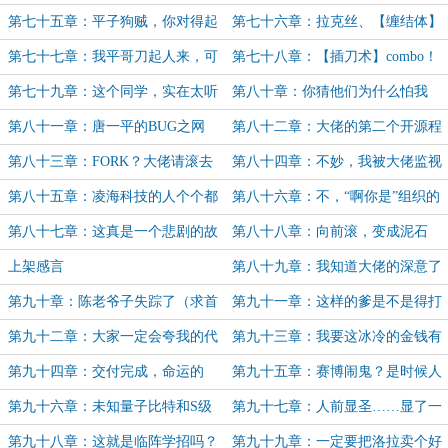
了（求追读）
（求追读）
第七十五章：平子狗贼，你对得起
第七十六章：拉克丝、【缠结体】
我的洛拉吗？
和唐一平的修罗场
第七十七章：我平哥刀起人来，可
第七十八章：【插刀术】combo！
就没那么温柔了
师父我也想学这个！
第七十九章：这个同学，实在太听
第八十章：你猜他们为什么怕我
劝了
（求追读）
第八十一章：唐一平的BUG之网
第八十二章：大佬的第二个开源程
序上线了
第八十三章：FORK？大佬请滚去
第八十四章：不妙，我被大佬监视
写FOEW好嘛！（求追读）
了！（求追读）
第八十五章：凌海科技的人个个都
第八十六章：不，“啊你是”组织的
是宝（求追读）
人才个个都是宝（求追读）
第八十七章：这真是一个悲剧的故
第八十八章：向前滚，变成泥石
事（最后一天求月票）
流！
上架感言
第八十九章：我知道大佬的深意了
（求首订，感谢hallliana的盟主）
第九十章：陈老爷子失踪了（求首
第九十一章：这样的爹是不是得打
订，3K）
一顿（求首订）
第九十二章：大家一定会夸我的代
第九十三章：我要这冰冷的金钱有
码进步了吧！（求首订）
何用？
第九十四章：交付完成，命运的
第九十五章：赛博闹鬼？是时候人
BUG?（求首订，求月票）
前显圣了！
第九十六章：未知量子比特和S级
第九十七章：人前显圣……显了一
生存技能（求首订求月票）
半？（五更完毕，求首订月票）
第九十八章：这就是临阵学招吗？
第九十九章：一定要把洛拉卖个好