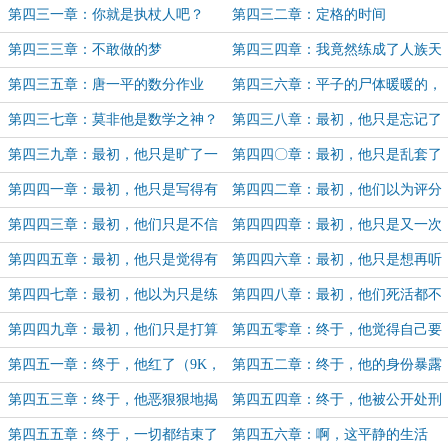
了！
执杖来了！
第四三一章：你就是执杖人吧？
第四三二章：定格的时间
第四三三章：不敢做的梦
第四三四章：我竟然练成了人族天
阶功法，莫非我是个天才？
第四三五章：唐一平的数分作业
第四三六章：平子的尸体暖暖的，
但是要女装
第四三七章：莫非他是数学之神？
第四三八章：最初，他只是忘记了
写作业……
第四三九章：最初，他只是旷了一
第四四〇章：最初，他只是乱套了
节《数据结构》
一下公式（5K）
第四四一章：最初，他只是写得有
第四四二章：最初，他们以为评分
点难懂……
只有2147
第四四三章：最初，他们只是不信
第四四四章：最初，他只是又一次
他是秦始皇
睡过头……（玉庚七万赏加更）
第四四五章：最初，他只是觉得有
第四四六章：最初，他只是想再听
点离谱（4K）
一遍（5K）
第四四七章：最初，他以为只是练
第四四八章：最初，他们死活都不
气二层战元婴
信
第四四九章：最初，他们只是打算
第四五零章：终于，他觉得自己要
问问他的意见（5.4K，求个月票吧）
有数学天赋了（6.6K）
第四五一章：终于，他红了（9K，
第四五二章：终于，他的身份暴露
求月票）
了（5K）
第四五三章：终于，他恶狠狠地揭
第四五四章：终于，他被公开处刑
开了真相
了
第四五五章：终于，一切都结束了
第四五六章：啊，这平静的生活