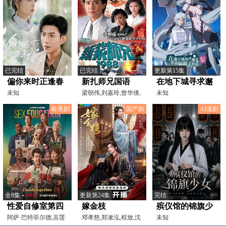
已完结
已完结
更新第15集
偏你来时正逢春
新扎师兄国语
在地下城寻求邂
未知
1988
梁朝伟,刘嘉玲,曾华倩,
逅是否搞错了什
未知
邓萃雯,吕方,邱淑贞,
么第五季
欧美剧
国产剧
AI漫剧
全8集
更新第24集
完结
性爱自修室第四
嫁金枝
殡仪馆的锦旗少
季
阿萨·巴特菲尔德,吉莲·
邓孝慈,郑湫泓,程放,沈
女
未知