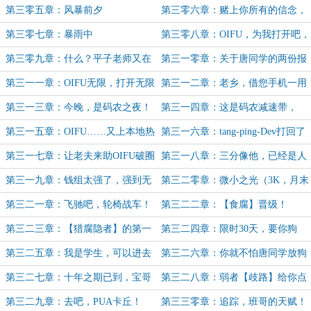
是什么体验？
第三零五章：风暴前夕
第三零六章：赌上你所有的信念，
模拟吧！
第三零七章：暴雨中
第三零八章：OIFU，为我打开吧，
世界！（4K）
第三零九章：什么？平子老师又在
第三一零章：关于唐同学的两份报
写代码了？
告（凌风碎加更10/10）
第三一一章：OIFU无限，打开无限
第三一二章：老乡，借您手机一用
可能！
（4K，为小绪考加更）
第三一三章：今晚，是码农之夜！
第三一四章：这是码农减速带，
OIFU的狂欢！（3K）
不……是软件工程师的in趴啊！
第三一五章：OIFU……又上本地热
第三一六章：tang-ping-Dev打回了
搜（3K，月末求月票）
你的插件并向你提交了PR！
第三一七章：让老夫来助OIFU破圈
第三一八章：三分像他，已经是人
再破限！
间天才（5K，求月票）
第三一九章：钱组太强了，强到无
第三二零章：微小之光（3K，月末
法理解！（5K求月票）
求月票）
第三二一章：飞驰吧，轮椅战车！
第三二二章：【食腐】晋级！
（3K，求月票）
第三二三章：【猎腐隐者】的第一
第三二四章：限时30天，要你狗
次【奖励结算】！
头！（3K，求月票）
第三二五章：我是学生，可以进去
第三二六章：你就不怕唐同学放狗
吗？
咬你？
第三二七章：十年之期已到，宝哥
第三二八章：弱者【歧路】给你点
归……哎？
了个赞……
第三二九章：去吧，PUA卡丘！
第三三零章：追踪，班哥的天赋！