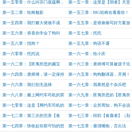
们宗门别院了！
第一五零章：什么叫宗门底蕴啊，
第一五一章：这里是【弱者】天堂
战术后仰！
吗？
第一五二章：轮椅魅影
第一五三章：BIG轮椅在看着你！
第一五四章：我打赌大佬做不成
第一五五章：是谁偷偷写好方案放
在我的桌面
第一五六章：恭喜你学会了狗叫
第一五七章：托托
第一五八章：找狗？
第一五九章：狗语不通
第一六零章：托托说
第一六一章：给小庆
第一六二章：【匪夷所思的藏宝
第一六三章：唐师傅可算被逆子坑
术】（为StevenZ加更9/10）
死了
第一六四章：唐师傅，请一定保持
第一六五章：狗狗翻译器，开测！
微笑
（为StevenZ加更10/10）
第一六六章：我们别无选择
第一六七章：我果然是个杂兵吧
（求月票）
第一六八章：赌上网约车司机的荣
第一六九章：匪夷所思的【匪夷所
耀（为hallliana加更1/10）
思的藏宝术】
第一七零章：这是【网约车司机的
第一七一章：众所周知，狗不会说
荣耀】
话（为hallliana加更2/10）
第一七二章：第三次的完美【食
第一七三章：转职【食腐者】（划
腐】！（4K）
掉）【猎腐隐者】！
第一七四章：快收起你那可怕的想
第一七五章：最强嘴炮，言出法