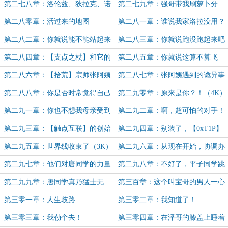
安全吧
谢你（3K）
第二七八章：洛伦兹、狄拉克、诺
第二七九章：强哥带我刷萝卜分
特和希尔伯特们（4K）
第二八零章：活过来的地图
第二八一章：谁说我家洛拉没用？
（3K）
第二八二章：你就说能不能站起来
第二八三章：你就说跑没跑起来吧
吧
第二八四章：【支点之杖】和它的
第二八五章：你就说这算不算飞
快递盒（3K）
吧！
第二八六章：【拾荒】宗师张阿姨
第二八七章：张阿姨遇到的诡异事
第二弹
第二八八章：你是否时常觉得自己
第二九零章：原来是你？！（4K）
的人生少了些什么
第二九一章：你也不想我母亲受到
第二九二章：啊，超可怕的对手！
伤害吧（凌风碎加更8/10）
第二九三章：【触点互联】的创始
第二九四章：别装了，【0xT1P】
人，当巨石停止滚动（3K）
大佬
第二九五章：世界线收束了（3K）
第二九六章：从现在开始，协调办
接手了……嗯？
第二九七章：他们对唐同学的力量
第二九八章：不好了，平子同学跳
一无所知
楼了！（4.8K）
第二九九章：唐同学真乃猛士无
第三百章：这个叫宝哥的男人一心
双！（凌风碎加更9/10）
想死
第三零一章：人生歧路
第三零二章：我知道了！
第三零三章：我勒个去！
第三零四章：在泽哥的膝盖上睡着