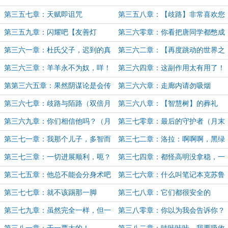
身，我，唐同学，变聪明了！
不算
第三五七章：天赋即诅咒
第三五八章：【歧路】非常喜欢您
充满意外的生活
第三五九章：闪耀吧【友善灯
第三六零章：你看把唐同学都憋成
塔】！
什么样了
第三六一章：杜氏父子，迟到的真
第三六二章：【再度跳动的世界之
相
心】
第三六三章：羊羊永不为奴，咩！
第三六四章：这副作用太有用了！
第第三六五章：果然阴谋论是会传
第三六六章：走廊内请勿吸烟
染的
第三六七章：歧路与陌路（双倍月
第三六八章：【智慧树】的葬礼
票求月票）
第三六九章：你们相信他吗？（月
第三七零章：最后的守护者（月末
末求月票！）
求月票）
第三七一章：我那个儿子，多智而
第三七二章：洛拉：啊啊啊，黑绿
近妖（国庆快乐，月初求月票）
条纹好可怕（月初求月票）
第三七三章：一切进展顺利，呃？
第三七四章：都怪高明没拿稳，一
杖光寒十四州
第三七五章：他总不能会分身术吧
第三七六章：什么叫笔记本克苏鲁
（求月票）
啊！（3K求月票）
第三七七章：就不该踢那一脚
第三七八章：它们都很安全的
第三七九章：虽然完全一样，但一
第三八零章：你以为我会告诉你？
点也不像！
（3K求月票）