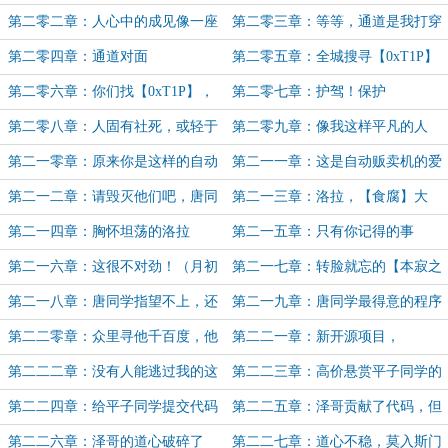
种理由
面具】（4K）
第二零二章：人心中的成见像一座
第二零三章：等等，通道是我打穿
大山
的？
第二零四章：通道对面
第二零五章：全城搜寻【0xT1P】
大佬！
第二零六章：你们找【0xT1P】，
第二零七章：护驾！保护
关我【乐于助人唐同学】什么事
【0xT1P】大佬！（3K)
第二零八章：人固有社死，或轻于
第二零九章：像我这样平凡的人
鸿毛，或重于泰山
第二一零章：原来你是这样的自动
第二一一章：这是自动贩卖机的爱
贩卖机……娘？
呦
第二一二章：请毁灭他们吧，唐同
第二一三章：洛拉，【食腐】大
学。（3K）
成！
第二一四章：胸怀坦荡的洛拉
第二一五章：只有你记得的事
（3K）
（3K，hallliana加更9/10）
第二一六章：这很不对劲！（月初
第二一七章：转脸就忘的【本寂之
求月票）
尘】
第二一八章：唐同学指望不上，还
第二一九章：唐同学最得意的程序
是我们专业人士来吧
第二二零章：众里寻他千百度，他
第二二一章：新开源项目，
在那里写代码
OIFU（3K）
第二二二章：没有人能逃过我的这
第二二三章：高价悬赏平子同学的
双眼（hallliana加更10/10）
BUG！（4K）
第二二四章：给平子同学提交代码
第二二五章：泽哥贡献了代码，但
太难了！（6K，凌风碎加更1/10）
我给打回去了
第二二六章：泽哥的道心破碎了
第二二七章：道心不稳，莫入斯门