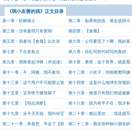
《弱小友善的我》正文目录
第一章：轮椅骑士
第二章：如果有的选，谁会选弱小
友善呢？
第三章：没有最弱只有更弱
第四章：【食腐】
第五章：弱者当【食腐】以生存
第六章：公司要完了？啊，我好喜
欢！（求追读月票）
第七章：下次多捡点
第八章：你乱写的代码写的真好
第九章：我将发起冲锋（求追读）
第十章：果然，这个世界，就是我
弱我牛逼！
第十一章：不，阿姨，我不捡垃
第十二章：小伙子，你能教教阿姨
圾，我捡钱
吗？
第十三章：这个用户不可能那么智
第十四章：这是什么地球生存规则
杖（求追读求月票）
怪谈吗？
第十五章：宝哥终于爆技能了
第十六章：难道只有我们师徒被蒙
在鼓里？
第十七章：【弱点洞察】
第十八章：因为有平子在，我才有
这个勇气
第十九章：从今天开始，我叫你宝
第二十章：难以置信……我这就写
哥，你叫我大佬
完了？！
第二十一章：恭喜您，学会了【获
第二十二章：困在张梓桐小朋友的