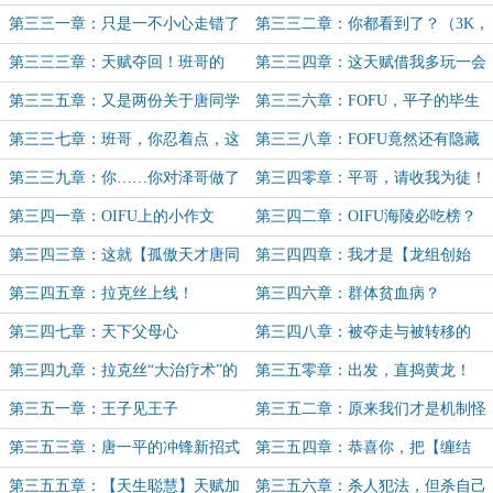
第三三一章：只是一不小心走错了
第三三二章：你都看到了？（3K，
路
求月票）
第三三三章：天赋夺回！班哥的
第三三四章：这天赋借我多玩一会
【直觉蓝图】！（4K求月票）
儿
第三三五章：又是两份关于唐同学
第三三六章：FOFU，平子的毕生
的报告（3K)
杰作！
第三三七章：班哥，你忍着点，这
第三三八章：FOFU竟然还有隐藏
个天赋有点大
功能？
第三三九章：你……你对泽哥做了
第三四零章：平哥，请收我为徒！
什么？
第三四一章：OIFU上的小作文
第三四二章：OIFU海陵必吃榜？
第三四三章：这就【孤傲天才唐同
第三四四章：我才是【龙组创始
学】啊！
人】
第三四五章：拉克丝上线！
第三四六章：群体贫血病？
第三四七章：天下父母心
第三四八章：被夺走与被转移的
第三四九章：拉克丝“大治疗术”的
第三五零章：出发，直捣黄龙！
真相
第三五一章：王子见王子
第三五二章：原来我们才是机制怪
第三五三章：唐一平的冲锋新招式
第三五四章：恭喜你，把【缠结
——天外飞狗！
体】打进了第二阶段
第三五五章：【天生聪慧】天赋加
第三五六章：杀人犯法，但杀自己