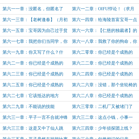
（月末求月票）
听……
第六一一章：没匿名，但匿名了
第六一二章：OIFU悖论！（求月
（最后几小时，求月票！）
票！）
第六一三章：【老树逢春】（月初
第六一四章：给海陵首富宝哥一点
求月票）
点金钱的震撼
第六一五章：宝哥因为自己过于贫
第六一六章：【仁慈的独裁者】的
穷，伤心哭了
路
第六一七章：我把你们当同学，你
第六一八章：我救了你的狗命，你
们想当我奶奶？
就这样对我？
第六一九章：你又写了什么？什
第六二零章：你已经是个成熟的
么？不知道？
OIFU了，该会自己撸网贷了
第六二一章：你已经是个成熟的
第六二二章：你已经是个成熟的
OIFU了，该会自己薅骗子了
OIFU了，该会自己发礼包了
第六二三章：你已经是个成熟的
第六二四章：你已经是个成熟的
OIFU了，该会自己显灵了
OIFU了，该会自己续命了
第六二五章：你已经是个成熟的
第六二六章：没错，那个坐轮椅的
OIFU 了，该会自己发版了
才是平子
第六二七章：它该抵达的地方
第六二八章：你已经是个成熟的
OIFU 了，该会自己找继承人了
第六二九章：不能说的技能
第六三零章：二机厂又被堵门了
第六三一章：平子一言不合就冲锋
第六三二章：这点小钱，小事一
的根源找到了
桩，哎呀无敌真寂寞！
第六三三章：这是又中了仙人跳
第六三四章：少年侦探团上线？
吧？