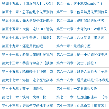
术】和【落伍的架构设计】
第四十九章：【附近的人】，ON！
第五十章：这不就成combo了？
第五十一章：总不能是个先天刑侦
第五十二章：他果然是先天刑侦圣
圣体吧
体！
第五十三章：先天刑侦圣体还能干
第五十四章：是时候给唐师傅买
这个？
5090了
第五十五章：大佬，这块5090请笑
第五十六章：大佬的FOEW项目又
纳！
更新了（求追读）
第五十七章：医学奇迹，【癫痫】
第五十八章：烈火焚身（求追读）
弹射！（感谢盟主StevenZ）
第五十九章：还是用我的吧
第六十章：最后的心愿
第六十一章：希望大佬能听见我的
第六十二章：护士小姐姐的馊主意
建议
第六十三章：恭喜你学会了【胰腺
第六十四章：骑士，抬枪！
癌晚期】
第六十五章：轮椅骑士！冲锋！弹
第六十六章：以身入局胜天半子唐
射！
一平
第六十七章：洛拉：这个医院副本
第六十八章：通关密码是“爷爷我是
太难了！
您失散多年的亲孙女啊”
第六十九章：孩子，谢谢你
第七十章：一定要来得及啊！
第七十一章：快啊！快啊！快
第七十二章：杜远山的遗泽，【停
啊！！！（求追读）
跳的城市之心】（求追读）
第七十三章：唐师傅突然找不到家
第七十四章：你就负责【脑震荡】