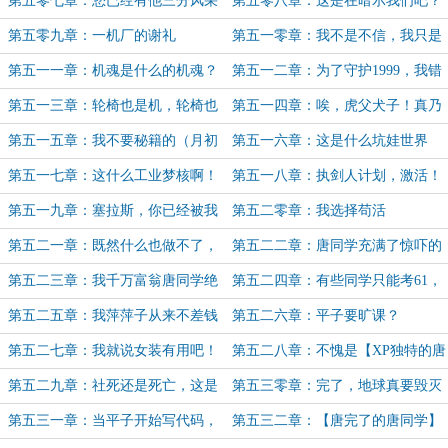
第五零七章：您已经有他三分风采
第五零八章：这是在暗示我们吧？
第五零九章：一机厂的谢礼
第五一零章：我不是不信，我只是
想要见识见识
第五一一章：机魂是什么的机魂？
第五一二章：为了守护1999，我错
过了全世界。
第五一三章：轮椅也是机，轮椅也
第五一四章：唉，虎父犬子！真乃
有魂，对吧。
虎父犬子……等等，什么？（求月
第五一五章：我不要秘籍的（月初
第五一六章：这是什么坑娃世界
票）
求月票）
观？
第五一七章：这什么工业梦核啊！
第五一八章：执剑人计划，激活！
第五一九章：塞拉斯，你已经被我
第五二零章：我选择苟活
弄脏了！
第五二一章：既然什么也做不了，
第五二二章：唐同学充满了惊吓的
那就躺平吧！
早晨
第五二三章：我千万富翁唐同学绝
第五二四章：有些同学只能考61，
不能就此死去
而有些同学已经写进了教科书
第五二五章：我萍萍子从来不差钱
第五二六章：平子要旷课？
（过年好！）
第五二七章：我就说女装有用吧！
第五二八章：不愧是【XP独特的唐
同学】
第五二九章：社死还是死亡，这是
第五三零章：完了，地球真要毁灭
个问题
了！
第五三一章：当平子开始写代码，
第五三二章：【唐完了的唐同学】