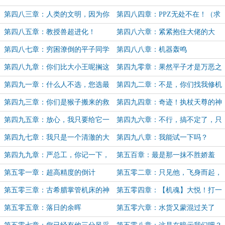
笑，这是女装杯比赛的下半场？
切（6K）
第四八三章：人类的文明，因为你
第四八四章：PPZ无处不在！（求
钱守正而前进一大步
月票）
第四八五章：教授兽超进化！
第四八六章：紧紧抱住大佬的大
腿！（新年快乐，7K）
第四八七章：穷困潦倒的平子同学
第四八八章：机器轰鸣
第四八九章：你们比大小王呢搁这
第四九零章：果然平子才是万恶之
儿（求月票）
源！（求月票）
第四九一章：什么人不选，您选最
第四九二章：不是，你们找我修机
贵的那个！（求月票！）
床？（5K）
第四九三章：你们是猴子搬来的救
第四九四章：奇迹！执杖天尊的神
兵吗？
之一指！（8K）
第四九五章：放心，我只要给它一
第四九六章：不行，搞不定了，只
个力劈华山……（8K）
能召唤萍萍子了！
第四九七章：我只是一个清澈的大
第四九八章：我能试一下吗？
学生而已，我真的不懂！
第四九九章：严总工，你记一下，
第五百章：最是那一抹不胜娇羞
输入以下代码……
的……唉？
第五零一章：超高精度的倒计
第五零二章：只见他，飞身而起，
时……
抬起手杖——
第五零三章：古希腊掌管机床的神
第五零四章：【机魂】大悦！打一
棒子，还要给一个甜枣？
第五零五章：落日的余晖
第五零六章：水货又蒙混过关了