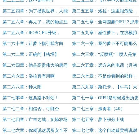
第二五二章：这不是有吗？
第二五三章：【八字不火命里难红
唐同学】，ON！
第二五四章：为了拯救世界，人能
第二五五章：洛拉：这里很危险，
抽象到什么程度
李可·博伦，请退后！（4K）
第二五六章：再见了，我的触点互
第二五七章：全网围剿OIFU？那来
联娘（3K）
玩小机器人吧（凌风碎加更5/10）
第二五八章：ROBO-FU升级，
第二五九章：感性萝卜，在线模拟
v0.3-城市生存地图
（4K，凌风碎加更6/10）
第二六十章：让萝卜指引我方向
第二六一章：我的萝卜不可能那么
（4K）
厉害
第二六二章：正确的【格塔】
第二六三章：“反喷瓶”！喷人是第
一生产力
第二六四章：他是高贵伟大的唐同
第二六五章：远方来的电话（月初
学，他有资格姓唐（求月票）
求月票！）
第二六六章：洛拉真有用啊
第二六七章：不是你看到的那样！
第二六八章：种太阳
第二六九章：斯托卡，【牛马】大
成！（3K)
第二七零章：这条路不对劲！
第二七一章：OIFU是时候退出历史
（3K，凌风碎加更7/10）
舞台了（3K）
第二七二章：相信否，可能否
第二七三章：孤勇者（4K）
第二七四章：亡羊之城，负熵农场
第二七五章：萝卜积分上线
（3K）
第二七六章：你就说这居所安全不
第二七七章：这个自动贩卖机说谢