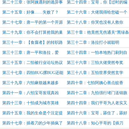
得性脑损伤】
世界里
第二十三章：张阿姨遇到的诡异事
第二十四章：宝哥，你【过时的编
程技术】我收下了！
第二十五章：好像……失败了？
第二十六章：大佬我得给您磕一个
（感谢公元1的万赏）
第二十七章：唐一平的第一个开源
第二十八章：你哭也没有人救你
项目（求追读月票
的，快洗，洗白白！
第二十九章：你不会打算抢我的巢
第三十章：他竟然无伤通关“黑绿条
穴吧？（新的一月求点月票）
纹”？
第三十一章：【食腐者】的转职路
第三十二章：洛拉打小就聪明
线
第三十三章：唐一平和洛拉，爱
第三十四章：一怕本地热门刷到自
的“巢穴”？
己
第三十五章：二怕被行业论坛热议
第三十六章：三怕大佬突然夸奖
第三十七章：四怕BUG摞BUG还能
第三十八章：五怕世界突然玄学
运行
第三十九章：六怕麻烦越来越多
第四十章：七怕阿姨心善点蚊香
第四十一章：八怕宝哥发现真凶
第四十二章：九怕强行堵门送锦旗
（周一求月票求追读）
第四十三章：十怕成为城市英雄
第四十四章：我们平哥为人老实又
胆小不可能做坏事
第四十五章：我的生命是个注定提
第四十六章：宝哥，舔住了，舔好
前终结的氪金游戏
了！
第四十七章：插着刀的少年插疯了
第四十八章：知心平哥的【插刀