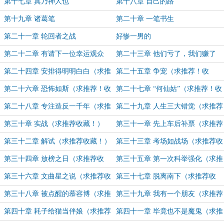
第十七章 真乃神人也
第十八章 自己的路
第十九章 诸葛笔
第二十章 一笔书生
第二十一章 轮回者之战
好惨一男的
第二十二章 有请下一位幸运观众
第二十三章 他们亏了，我们赚了
（求推荐！收藏！）
（求推荐！收藏！）
第二十四章 安排得明明白白（求推
第二十五章 争宠（求推荐！收
荐！收藏！）
藏！）
第二十六章 恐怖如斯（求推荐！收
第二十七章 “何仙姑”（求推荐！收
藏！）
藏！）
第二十八章 专注造反一千年（求推
第二十九章 人生三大错觉（求推荐
荐收藏！）
收藏！）
第三十章 实战（求推荐收藏！）
第三十一章 先上车后补票（求推荐
收藏！）
第三十二章 解试（求推荐收藏！）
第三十三章 考场如战场（求推荐收
藏！）
第三十四章 放榜之日（求推荐收
第三十五章 第一次科举强化（求推
藏！）
荐收藏！）
第三十六章 文曲星之说（求推荐收
第三十七章 脱离南下（求推荐收
藏！）
藏！）
第三十八章 被点醒的慕容博（求推
第三十九章 我有一个朋友（求推荐
荐收藏！）
收藏！）
第四十章 耗子给猫当伴娘（求推荐
第四十一章 毕竟也不是魔鬼（求推