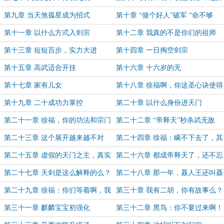
乐队初成型
第九章 当天煞孤星成为招式
第十章 “做个好人”破军 “命不够
硬”剑慧
第十一章 以什么方式入剑宗
第十二章 我真的不是你们的祖师
第十三章 短短百步，实力大进
第十四章 一日掏空剑宗
第十五章 高武适合开挂
第十六章 十六岁的无
名，“儿”“孙”满堂
第十七章 家有儿女
第十八章 徐福啊，你这圣心诀使得
不太对
第十九章 二十成功力掌控
第二十章 以什么身份进天门
第二十一章 徐福，你的功法和宗门
第二十二章 “帝释天”秒杀武无敌
真棒
第二十三章 这个展开越来越不对
第二十四章 徐福：瞒不下去了，其
了……
实帝释天是我义父
第二十五章 虚假的天门之主，真实
第二十六章 都成帝释天了，还不忘
的天门之主
拉二胡
第二十七章 天剑是这么解释的么？
第二十八章 那一年，聂人王还叫聂
人王，那一年，十大门派人丁兴旺
第二十九章 徐福：你们等着啊，我
第三十章 我有二胡，你有故事么？
还有义父的，有种别走啊！
第三十一章 麒麟宝宝初强化
第三十二章 黑鸟：你不要过来啊！