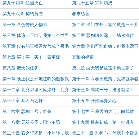
票！）
（四更爆发！）
第九十四章 辽国灭亡
第九十五章 宗师功成
第九十六章 契约黄裳！
卷末感言
第一章 金色传说人物卡
第二章 出门在外，靠的就是三十几
个星级小弟撑门面
第三章 体谅一下啦，我第二个世界
第四章 舔狗恒久远，一舔永流传
又契约了黄裳（880月票加更）
第五章 仅有的三根秀发气成了呆毛
第六章 你们可能血赚，但我永远不
（中秋快乐！）
亏（中秋快乐第三更！）
第七章 买！买！买！（四更爆
真挚的祝福
发！）
第八章 诸天的任务
第九章 白天我是放荡不羁世家子
第十章 晚上我是邪魅狂狷的魔教派
第十一章 两卷天魔策，先将就学着
主！
第十二章 北齐都城民风淳朴，北齐
第十三章 舔狗一号，准备就绪！
皇室人才辈出
第十四章 我叫石之轩
第十五章 开始玩弄人心
第十六章 舔狗二号，准备……
第十七章 三星级的大门，向我敞
开！
第十八章 无双公子，职业渣男
第十九章 根基初成，第一批进入
第二十章 石之轩还是个小年轻，我
第二十一章 别担心，等我升个级先