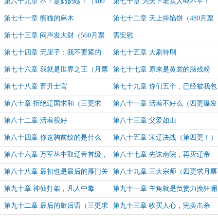
（320月票加更！）
第六十九章 不！是奶奶哒！（400
第七十章 为天下老实人鸣不平！
月票加更！）
第七十一章 熊猫的麻木
第七十二章 天上掉馅饼（480月票
加更）
第七十三章 闷声发大财（560月票
需安慰
加更）
第七十四章 无崖子：我不要紧的
第七十五章 大刷特刷
第七十六章 我就是世界之王（月票
第七十七章 原来是黄裳的脑残粉
640张加更）
（月票720张加更）
第七十八章 晋升士官
第七十九章 你们五个，已经被我包
围了！
第八十章 拒绝辽国求和（三更求
第八十一章 活着不好么（四更爆发
票！）
求月票！）
第八十二章 活着很好
第八十三章 父爱如山
第八十四章 你这胸前纹的是什么
第八十五章 宋辽决战（第四更！）
哦？（三更求月票订阅！）
第八十六章 万军丛中取辽帝首级，
第八十七章 先诛南院，再灭辽帝
时机已至！
第八十八章 最初也是最后的雁门关
第八十九章 三大宗师（四更求月票
（800月票加更）
订阅！）
第九十章 神仙打架，凡人中毒
第九十一章 主角就是负责力挽狂澜
第九十二章 最后的歇后语（三更求
第九十三章 收买人心，完美击杀