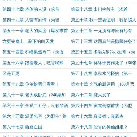
第四十七章 本体的人设（求首
第四十八章 出门捡教主（求首
订！）
订！）
第四十九章 入营有剧情（为盟
第五十章 我一定要证明，我是骗人
主“枫叶神族”加更）
的（为盟主“枫叶神族”加更）
第五十一章 老大的风度（爆发求首
第五十二章 一无所有与应有尽有
订！）
（爆发求首订！）
六更先奉上，剩下的白天发
第五十三章 这回真的是隐藏任务了
（为盟主“第11号狙击手”加更）
第五十四章 乔峰果然热门（为盟
第五十五章 多啦A梦的小发明（为
主“第11号狙击手”加更）
盟主天*古加更）
第五十六章 跟着老大，吃香喝辣
第五十七章 你终于要作死了（80张
（为盟主天*古加更）
月票加更，求首订！）
又是五更
第五十八章 李秋水的怪病（第一
更！）
第五十九章 你治给我们看看！
第六十章 文气的新运用（160月票
加更）
第六十一章 老大成卧底（240票加
第六十二章 赚大发了
更！四更求月票！）
第六十三章 全员二五仔，只有琴酒
第六十四章 黄裳驾临前线（为盟
在努力
主“ 路人小黑”加更！）
第六十五章 温柔包容（为盟主“ 路
第六十六章 真英雄，真豪杰
人小黑”加更！）
第六十七章 西夏亡国
第六十八章 段誉的神仙姐姐？