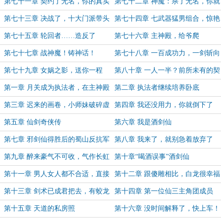
有了
干，不如……
第七十一章 契约了无名，你的真实
第七十二章 神魔：杀了无名，你就
面目就将暴露
是新的神裔
第七十三章 决战了，十大门派带头
第七十四章 七武器猛男组合，惊艳
冲锋
登场
第七十五章 轮回者……造反了
第七十六章 主神殿，给爷爬
第七十七章 战神魔！铸神话！
第七十八章 一百成功力，一剑斩向
天外天
第七十九章 女娲之影，送你一程
第八十章 一人一半？前所未有的契
约方式！
第一章 月关成为执法者，在主神殿
第二章 执法者继续培养卧底
内生杀予夺
第三章 迟来的画卷，小师妹破碎虚
第四章 我还没用力，你就倒下了
空
第五章 仙剑奇侠传
第六章 我是酒剑仙
第七章 邪剑仙得胜后的蜀山反抗军
第八章 我来了，就别急着放弃了
第九章 醉来豪气不可收，气作长虹
第十章“喝酒误事”酒剑仙
贯牛斗
第十一章 男人女人都不合适，直接
第十二章 跟傻雕相比，白龙很幸福
上大雕
了
第十三章 剑术已成君把去，有蛟龙
第十四章 第一位仙三主角团成员
处斩蛟龙
第十五章 天道的私房照
第十六章 没时间解释了，快上车！