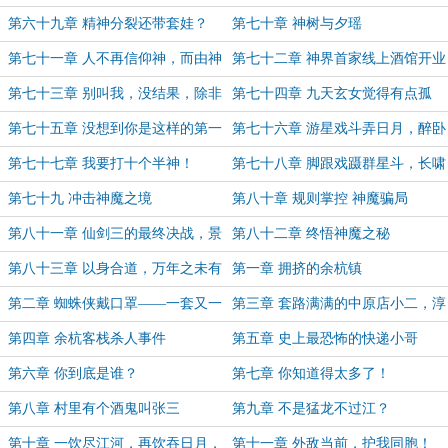
仙！
第六十九章 精神分裂还带套娃？
第七十章 神树与夕瑶
第七十一章 人不再信仰神，而由神
第七十二章 神界首家线上酒馆开业
信仰人
啦
第七十三章 别叫我，没结果，除非
第七十四章 九天玄女觉得有点孤
花手摇过我！
单……
第七十五章 没想到你是这样的第一
第七十六章 游星戏斗弄日月，醉卧
神器！
云端笑人间
第七十七章 我要打十个半神！
第七十八章 脚跟戏蹑群星斗，长啸
一声天地红
第七十九 冲击神魔之境
第八十章 规则掌控 神魔骗局
第八十一章 仙剑三的最终决战，景
第八十二章 终悟神魔之秘
天冲击神魔逆境
第八十三章 以身合道，万年之未有
第一章 拥挤的余杭镇
的大变局
第二章 蜘蛛侠戴口罩——一套又一
第三章 套路满满的中原店小二，淳
套
朴落后的南诏苗女
第四章 余杭客栈杀人事件
第五章 史上最恐怖的快递小哥
第六章 你到底是谁？
第七章 你知道得太多了！
第八章 村里有个酒鬼叫张三
第九章 不是猛龙不过江？
第十章 一饮尽江河，再饮吞日月，
第十一章 外敌当前，护我同胞！