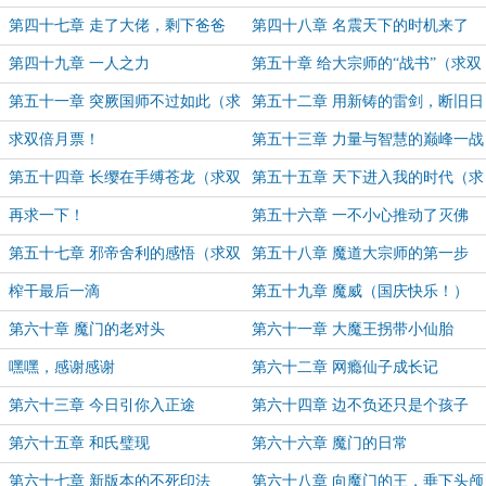
第四十七章 走了大佬，剩下爸爸
第四十八章 名震天下的时机来了
第四十九章 一人之力
第五十章 给大宗师的“战书”（求双
倍月票！）
第五十一章 突厥国师不过如此（求
第五十二章 用新铸的雷剑，断旧日
双倍月票！）
的雷刀（求双倍月票！）
求双倍月票！
第五十三章 力量与智慧的巅峰一战
（求双倍月票！）
第五十四章 长缨在手缚苍龙（求双
第五十五章 天下进入我的时代（求
倍月票！）
双倍月票！）
再求一下！
第五十六章 一不小心推动了灭佛
（求双倍月票！）
第五十七章 邪帝舍利的感悟（求双
第五十八章 魔道大宗师的第一步
倍月票！）
（求双倍月票！）
榨干最后一滴
第五十九章 魔威（国庆快乐！）
第六十章 魔门的老对头
第六十一章 大魔王拐带小仙胎
嘿嘿，感谢感谢
第六十二章 网瘾仙子成长记
第六十三章 今日引你入正途
第六十四章 边不负还只是个孩子
啊！
第六十五章 和氏璧现
第六十六章 魔门的日常
第六十七章 新版本的不死印法
第六十八章 向魔门的王，垂下头颅