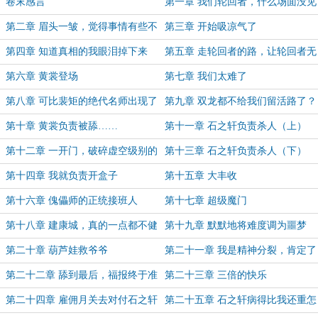
（卷终）
卷末感言
第一章 我们轮回者，什么场面没见
过？
第二章 眉头一皱，觉得事情有些不
第三章 开始吸凉气了
对
第四章 知道真相的我眼泪掉下来
第五章 走轮回者的路，让轮回者无
路可走
第六章 黄裳登场
第七章 我们太难了
第八章 可比裴矩的绝代名师出现了
第九章 双龙都不给我们留活路了？
第十章 黄裳负责被舔……
第十一章 石之轩负责杀人（上）
第十二章 一开门，破碎虚空级别的
第十三章 石之轩负责杀人（下）
邪王站那边了
第十四章 我就负责开盒子
第十五章 大丰收
第十六章 傀儡师的正统接班人
第十七章 超级魔门
第十八章 建康城，真的一点都不健
第十九章 默默地将难度调为噩梦
康
第二十章 葫芦娃救爷爷
第二十一章 我是精神分裂，肯定了
解邪王在想什么
第二十二章 舔到最后，福报终于准
第二十三章 三倍的快乐
备降临
第二十四章 雇佣月关去对付石之轩
第二十五章 石之轩病得比我还重怎