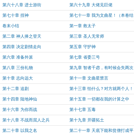
第六十八章 进士游街
第六十九章 大佬见巨佬
第七十章 捏神
第七十一章 我为文曲星！（本卷结
束）
卷末小结
第一章 救太子
第二章 神人捧之登天
第三章 圣人无常师
第四章 决定剧情走向
第五章 守护神
第六章 准备外派
第七章 省委三号
第八章 三份礼物
第九章 智者千虑，有时候会失两次
第十章 志向远大
第十一章 文曲星禁言
第十二章 追剧
第十三章 怕什么？对方就两个人！
第十四章 陆地神仙
第十五章 一切都在我的计算之中
第十六章 为你而战
第十七章 五毒
第十八章 不战而屈人之兵
第十九章 开疆拓土
第二十章 以我之名
第二十一章 天底下能和贫僧打成平