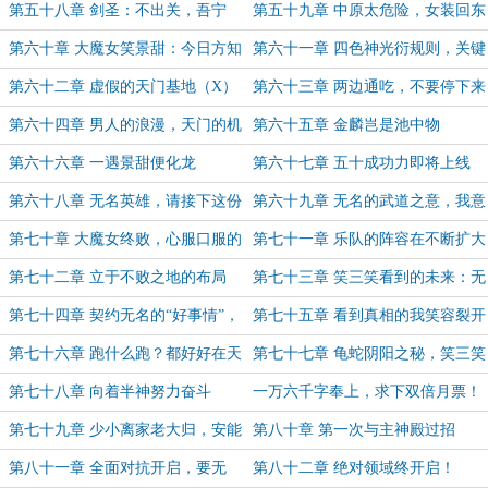
不是男人
第五十八章 剑圣：不出关，吾宁
第五十九章 中原太危险，女装回东
死！
瀛
第六十章 大魔女笑景甜：今日方知
第六十一章 四色神光衍规则，关键
我是我！
的实力进境
第六十二章 虚假的天门基地（X）
第六十三章 两边通吃，不要停下来
真实的神龙斗士（?）
第六十四章 男人的浪漫，天门的机
第六十五章 金麟岂是池中物
甲
第六十六章 一遇景甜便化龙
第六十七章 五十成功力即将上线
第六十八章 无名英雄，请接下这份
第六十九章 无名的武道之意，我意
重担！
即天意
第七十章 大魔女终败，心服口服的
第七十一章 乐队的阵容在不断扩大
一战
第七十二章 立于不败之地的布局
第七十三章 笑三笑看到的未来：无
名被契约
第七十四章 契约无名的“好事情”，
第七十五章 看到真相的我笑容裂开
怎么只让一个人上当呢？
来
第七十六章 跑什么跑？都好好在天
第七十七章 龟蛇阴阳之秘，笑三笑
门基地加班！
不能有儿子
第七十八章 向着半神努力奋斗
一万六千字奉上，求下双倍月票！
第七十九章 少小离家老大归，安能
第八十章 第一次与主神殿过招
辨我是雄雌
第八十一章 全面对抗开启，要无
第八十二章 绝对领域终开启！