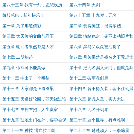
名，还是要功勋？
第八十三章 我有一剑，愿悲欢历
第八十四章 天剑！
尽，照亮所有向往，盼千帆过后，听
阶段总结，新年快乐！
第八十五章 十九岁，无名
见前路回响
第一章 为了那道倩影
第二章 爱得痴狂，恨得浓烈
第三章 太天位的文曲与邪王
第四章 情绪稳定，先不出动照片和
视频
第五章 轮回者果然都是人才
第六章 黑鸟又双叒被活捉了
第七章 二胡响起
第八章 月关果然是盛名之下无虚士
第九章 假戏可不能真做
第十章 把无名骗入天门，他就是我
们的人了
第十一章 中出了一个叛徒
第十二章 破军救剑晨
第十三章 大家都是正道脊梁
第十四章 舍不得女装，套不住剑晨
第十五章 天道好轮回，苍天饶过谁
第十六章 超凡入圣，实力大进
第十七章 左拥右抱，人生赢家
第十八章 无名开剑界
第十九章 驻地出门在外，要学会保
第二十章 这个世界，有点难啊！
护好自己
第二十一章 神技-满血拉二胡
第二十二章 楚楚动人，一拳冻晨