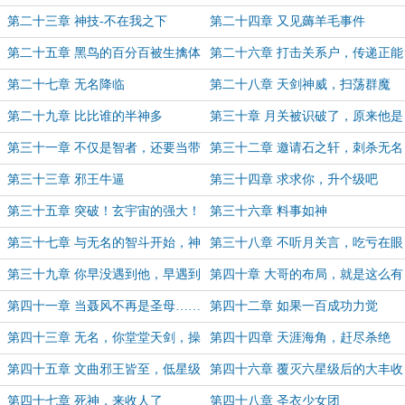
第二十三章 神技-不在我之下
第二十四章 又见薅羊毛事件
第二十五章 黑鸟的百分百被生擒体
第二十六章 打击关系户，传递正能
质
量，从月关做起
第二十七章 无名降临
第二十八章 天剑神威，扫荡群魔
第二十九章 比比谁的半神多
第三十章 月关被识破了，原来他是
智者
第三十一章 不仅是智者，还要当带
第三十二章 邀请石之轩，刺杀无名
头大哥？
第三十三章 邪王牛逼
第三十四章 求求你，升个级吧
第三十五章 突破！玄宇宙的强大！
第三十六章 料事如神
第三十七章 与无名的智斗开始，神
第三十八章 不听月关言，吃亏在眼
裔需要一位大哥
前（除夕快乐！）
第三十九章 你早没遇到他，早遇到
第四十章 大哥的布局，就是这么有
他早就变小弟了（新年大吉！）
理有据且刺激（新年快乐！）
第四十一章 当聂风不再是圣母……
第四十二章 如果一百成功力觉
醒……
第四十三章 无名，你堂堂天剑，操
第四十四章 天涯海角，赶尽杀绝
作为什么这么骚？
第四十五章 文曲邪王皆至，低星级
第四十六章 覆灭六星级后的大丰收
的逆袭！
第四十七章 死神，来收人了
第四十八章 圣衣少女团