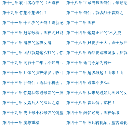
第十七章 轮回者心中的《天道神
第十八章 宝藏男孩酒剑仙，辛勤挖
功》
宝轮回者
第十九章 你想不想诛仙？
第二十章 剑仙，就该战于青冥之
间，九天之上！
第二十一章 十五岁的天剑！刷新纪
第二十二章 酒神
录！
第二十三章 赶紧数着，酒神咒只能
第二十四章 这是正经的“不入虎
用九次
穴，焉得虎子”
第二十五章 鬼界的蓝衣女鬼
第二十六章 只要胆子大，贞子放产
假
第二十七章 团战就是这么打的，你
第二十八章 既然要追求刺激，那就
还真是个人才啊贞子
进行到底
第二十九章 同行十二年，不知自己
第三十章 蓬门今始为君开
是叛徒
第三十一章 尸体的演技爆发，收回
第三十二章 超级雄起！山来！山
土灵珠！
来！山来！
第三十三章 邪剑仙：给我个机会，
第三十四章 遇事不决Zzz
我想做个好仙
第三十五章 你是我带过最差的一届
第三十六章 从未见过如此画风的女
救世主
娲后人
第三十七章 女娲后人的法师之路
第三十八章 青师傅，接杖！
第三十九章 史上最小和最强的键盘
第四十章 醉梦迷离，酒神领域
侠
第四十一章 魔尊重楼
第四十二章 照片转视频，盘古造化