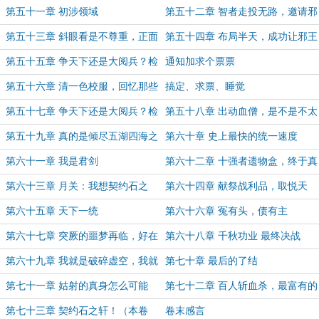
缺德到家了！
了……
第五十一章 初涉领域
第五十二章 智者走投无路，邀请邪
王去战神殿
第五十三章 斜眼看是不尊重，正面
第五十四章 布局半天，成功让邪王
直视是挑衅，都杀了
从幕后走到台前
第五十五章 争天下还是大阅兵？检
通知加求个票票
阅一下邪王在天下到底有多大势力？
第五十六章 清一色校服，回忆那些
搞定、求票、睡觉
（上）
年一起做过的作业
第五十七章 争天下还是大阅兵？检
第五十八章 出动血僧，是不是不太
阅一下邪王在天下到底有多大势力？
好？哦，抓姑射啊，那没事了……
第五十九章 真的是倾尽五湖四海之
第六十章 史上最快的统一速度
（下）
水也洗不干净的仇恨
第六十一章 我是君剑
第六十二章 十强者遗物盒，终于真
正欧了一次
第六十三章 月关：我想契约石之
第六十四章 献祭战利品，取悦天
轩！
意，一场惊天豪赌
第六十五章 天下一统
第六十六章 冤有头，债有主
第六十七章 突厥的噩梦再临，好在
第六十八章 千秋功业 最终决战
这一战后，再也不会做梦了
第六十九章 我就是破碎虚空，我就
第七十章 最后的了结
是至强！
第七十一章 姑射的真身怎么可能
第七十二章 百人斩血杀，最富有的
是……
遗物盒
第七十三章 契约石之轩！（本卷
卷末感言