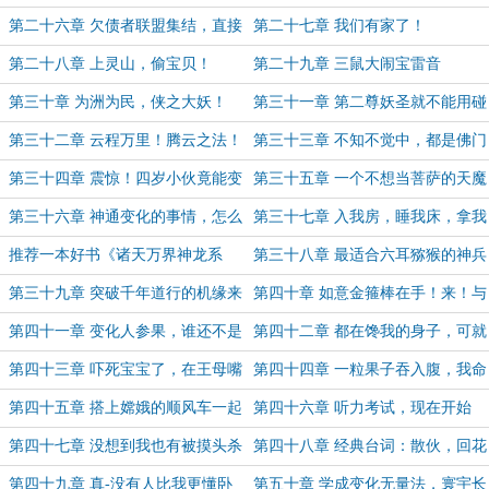
终于有六耳猕猴那味了！
第二十六章 欠债者联盟集结，直接
第二十七章 我们有家了！
碰瓷妖圣
第二十八章 上灵山，偷宝贝！
第二十九章 三鼠大闹宝雷音
第三十章 为洲为民，侠之大妖！
第三十一章 第二尊妖圣就不能用碰
瓷了，要用攀比之心
第三十二章 云程万里！腾云之法！
第三十三章 不知不觉中，都是佛门
的形状
第三十四章 震惊！四岁小伙竟能变
第三十五章 一个不想当菩萨的天魔
化菩萨克星……
不是好猴子
第三十六章 神通变化的事情，怎么
第三十七章 入我房，睡我床，拿我
能叫女装呢？
棒子，怎么可以这样！
推荐一本好书《诸天万界神龙系
第三十八章 最适合六耳猕猴的神兵
统》
第三十九章 突破千年道行的机缘来
第四十章 如意金箍棒在手！来！与
了！
我一战！
第四十一章 变化人参果，谁还不是
第四十二章 都在馋我的身子，可就
个宝宝……
是吃不到~
第四十三章 吓死宝宝了，在王母嘴
第四十四章 一粒果子吞入腹，我命
边七进七出
再也不由我
第四十五章 搭上嫦娥的顺风车一起
第四十六章 听力考试，现在开始
下界
第四十七章 没想到我也有被摸头杀
第四十八章 经典台词：散伙，回花
的时候！
果山！
第四十九章 真-没有人比我更懂卧
第五十章 学成变化无量法，寰宇长