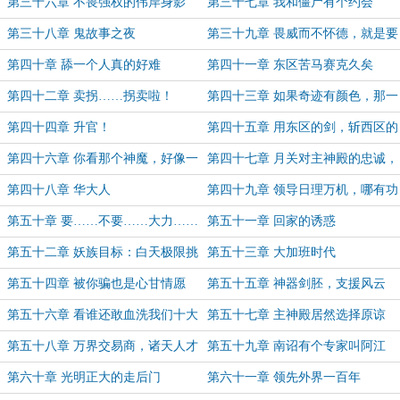
啊！
的全员半神！
第三十六章 不畏强权的伟岸身影
第三十七章 我和僵尸有个约会
第三十八章 鬼故事之夜
第三十九章 畏威而不怀德，就是要
狠狠打
第四十章 舔一个人真的好难
第四十一章 东区苦马赛克久矣
第四十二章 卖拐……拐卖啦！
第四十三章 如果奇迹有颜色，那一
定是红色
第四十四章 升官！
第四十五章 用东区的剑，斩西区的
官？
第四十六章 你看那个神魔，好像一
第四十七章 月关对主神殿的忠诚，
条狗哦！
根本污蔑不了
第四十八章 华大人
第四十九章 领导日理万机，哪有功
夫亲自上厕所
第五十章 要……不要……大力……
第五十一章 回家的诱惑
深入……
第五十二章 妖族目标：白天极限挑
第五十三章 大加班时代
战，晚上挑战极限
第五十四章 被你骗也是心甘情愿
第五十五章 神器剑胚，支援风云
第五十六章 看谁还敢血洗我们十大
第五十七章 主神殿居然选择原谅
门派
他？
第五十八章 万界交易商，诸天人才
第五十九章 南诏有个专家叫阿江
储备基地
第六十章 光明正大的走后门
第六十一章 领先外界一百年