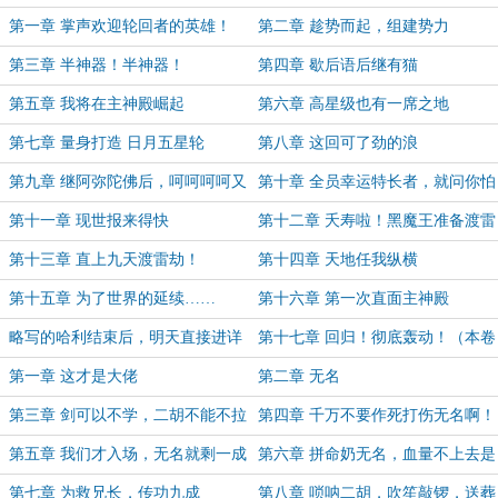
终）
第一章 掌声欢迎轮回者的英雄！
第二章 趁势而起，组建势力
第三章 半神器！半神器！
第四章 歇后语后继有猫
第五章 我将在主神殿崛起
第六章 高星级也有一席之地
第七章 量身打造 日月五星轮
第八章 这回可了劲的浪
第九章 继阿弥陀佛后，呵呵呵呵又
第十章 全员幸运特长者，就问你怕
是什么意思
不怕
第十一章 现世报来得快
第十二章 夭寿啦！黑魔王准备渡雷
劫啦！
第十三章 直上九天渡雷劫！
第十四章 天地任我纵横
第十五章 为了世界的延续……
第十六章 第一次直面主神殿
略写的哈利结束后，明天直接进详
第十七章 回归！彻底轰动！（本卷
写的风云
终）
第一章 这才是大佬
第二章 无名
第三章 剑可以不学，二胡不能不拉
第四章 千万不要作死打伤无名啊！
第五章 我们才入场，无名就剩一成
第六章 拼命奶无名，血量不上去是
功力了？
最绝望的
第七章 为救兄长，传功九成
第八章 唢呐二胡，吹笙敲锣，送葬