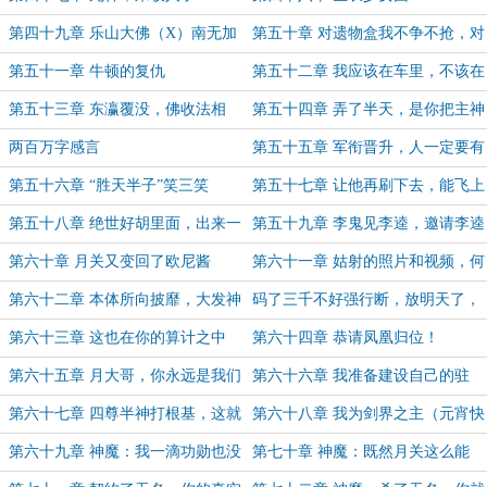
第四十九章 乐山大佛（X）南无加
第五十章 对遗物盒我不争不抢，对
特林菩萨（?）
东瀛我重拳出击
第五十一章 牛顿的复仇
第五十二章 我应该在车里，不该在
车底，看到你们有多甜蜜
第五十三章 东瀛覆没，佛收法相
第五十四章 弄了半天，是你把主神
殿给我的奖励，吃了回扣了！
两百万字感言
第五十五章 军衔晋升，人一定要有
梦想
第五十六章 “胜天半子”笑三笑
第五十七章 让他再刷下去，能飞上
天跟神魔肩并肩
第五十八章 绝世好胡里面，出来一
第五十九章 李鬼见李逵，邀请李逵
个阿拉丁灯神？
上梁山
第六十章 月关又变回了欧尼酱
第六十一章 姑射的照片和视频，何
等恐怖如斯
第六十二章 本体所向披靡，大发神
码了三千不好强行断，放明天了，
威
争取一万八吧
第六十三章 这也在你的算计之中
第六十四章 恭请凤凰归位！
吗？
第六十五章 月大哥，你永远是我们
第六十六章 我准备建设自己的驻
的好大哥！
地，还望弟弟妹妹搭一把手
第六十七章 四尊半神打根基，这就
第六十八章 我为剑界之主（元宵快
叫牌面
乐）
第六十九章 神魔：我一滴功勋也没
第七十章 神魔：既然月关这么能