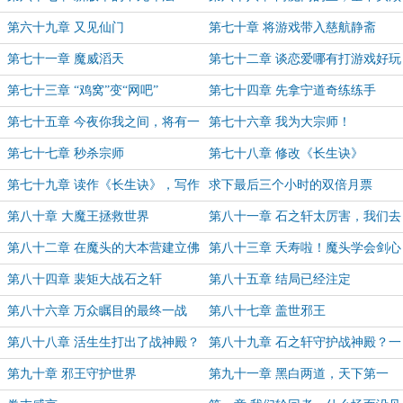
第六十九章 又见仙门
第七十章 将游戏带入慈航静斋
第七十一章 魔威滔天
第七十二章 谈恋爱哪有打游戏好玩
第七十三章 “鸡窝”变“网吧”
第七十四章 先拿宁道奇练练手
第七十五章 今夜你我之间，将有一
第七十六章 我为大宗师！
人晋升大宗师
第七十七章 秒杀宗师
第七十八章 修改《长生诀》
第七十九章 读作《长生诀》，写作
求下最后三个小时的双倍月票
《不死印》
第八十章 大魔王拯救世界
第八十一章 石之轩太厉害，我们去
找裴矩帮忙
第八十二章 在魔头的大本营建立佛
第八十三章 夭寿啦！魔头学会剑心
门分支
通明了！
第八十四章 裴矩大战石之轩
第八十五章 结局已经注定
第八十六章 万众瞩目的最终一战
第八十七章 盖世邪王
第八十八章 活生生打出了战神殿？
第八十九章 石之轩守护战神殿？一
定是精神分裂了！
第九十章 邪王守护世界
第九十一章 黑白两道，天下第一