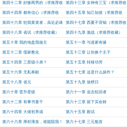
收藏！）
荐收藏！）
第四十二章 好惨两男的（求推荐收
第四十三章 女神有三宝（求推荐收
藏！）
藏！）
第四十四章 都有信心（求推荐收
第四十五章 知己知彼（求推荐收
藏！）
藏！）
第四十六章 犯我黄裳者，虽近必诛
第四十七章 西夏不背锅（求推荐收
（求推荐收藏！）
藏！）
第四十八章 省试（求推荐收藏）
第四十九章 激战（求推荐收藏）
第五十章 我的地盘我做主
第五十一章 与道家有缘
第五十二章 儒家教化
第五十三章 让你换个主子
第五十四章 三星级小弟？
第五十五章 转移功劳
第五十六章 无私奉献
第五十七章 这是什么操作？
第五十八章 省元
第五十九章 放榜日
第六十章 晋升星级
第六十一章 追击轮回者
第六十二章 有事书童干
第六十三章 留下买命财
第六十四章 大佬初养成
第六十五章 殿试
第六十六章 厚积薄发，谁能阻我！
第六十七章 三元魁首