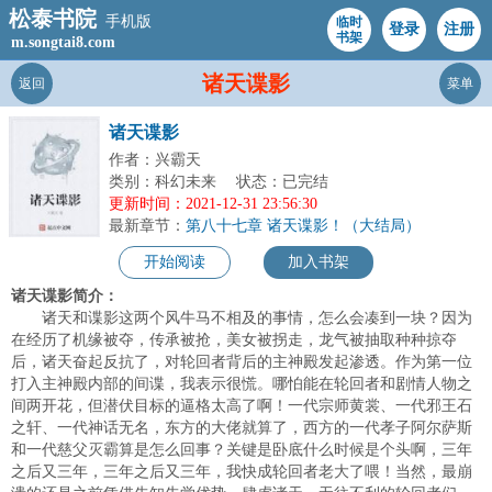
松泰书院
手机版
临时
登录
注册
书架
m.songtai8.com
诸天谍影
返回
菜单
诸天谍影
作者：兴霸天
类别：科幻未来
状态：已完结
更新时间：2021-12-31 23:56:30
最新章节：
第八十七章 诸天谍影！（大结局）
开始阅读
加入书架
诸天谍影简介：
诸天和谍影这两个风牛马不相及的事情，怎么会凑到一块？因为
在经历了机缘被夺，传承被抢，美女被拐走，龙气被抽取种种掠夺
后，诸天奋起反抗了，对轮回者背后的主神殿发起渗透。作为第一位
打入主神殿内部的间谍，我表示很慌。哪怕能在轮回者和剧情人物之
间两开花，但潜伏目标的逼格太高了啊！一代宗师黄裳、一代邪王石
之轩、一代神话无名，东方的大佬就算了，西方的一代孝子阿尔萨斯
和一代慈父灭霸算是怎么回事？关键是卧底什么时候是个头啊，三年
之后又三年，三年之后又三年，我快成轮回者老大了喂！当然，最崩