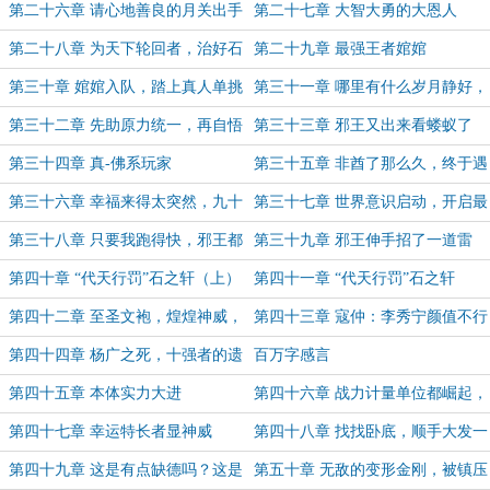
么办？在线等，挺急的……
第二十六章 请心地善良的月关出手
第二十七章 大智大勇的大恩人
救救孩子
第二十八章 为天下轮回者，治好石
第二十九章 最强王者婠婠
之轩的病
第三十章 婠婠入队，踏上真人单挑
第三十一章 哪里有什么岁月静好，
的旅程
都是月关在负重前行
第三十二章 先助原力统一，再自悟
第三十三章 邪王又出来看蝼蚁了
高武招式？
第三十四章 真-佛系玩家
第三十五章 非酋了那么久，终于遇
上善良人格的邪王了
第三十六章 幸福来得太突然，九十
第三十七章 世界意识启动，开启最
九级大BOSS邪王入队！
强状态
第三十八章 只要我跑得快，邪王都
第三十九章 邪王伸手招了一道雷
追不上我
霆？呵呵，肯定是幻觉！
第四十章 “代天行罚”石之轩（上）
第四十一章 “代天行罚”石之轩
（下）
第四十二章 至圣文袍，煌煌神威，
第四十三章 寇仲：李秀宁颜值不行
阻止邪王的唯有他自己
徐子陵：把作威作福的门阀杀光
第四十四章 杨广之死，十强者的遗
百万字感言
物盒
第四十五章 本体实力大进
第四十六章 战力计量单位都崛起，
这就真的过分！
第四十七章 幸运特长者显神威
第四十八章 找找卧底，顺手大发一
笔横财
第四十九章 这是有点缺德吗？这是
第五十章 无敌的变形金刚，被镇压