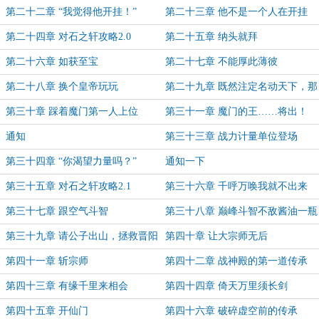
们能攻略他
第二十二章 “我觉得他开挂！”
第二十三章 他不是一个人在开挂
第二十四章 对石之轩攻略2.0
第二十五章 纳头就拜
第二十六章 如获至宝
第二十七章 不能厚此薄彼
第二十八章 换个皇帝玩玩
第二十九章 既然注定名动天下，那
就来场大的！
第三十章 踩着魔门第一人上位
第三十一章 魔门的王……将出！
通知
第三十三章 战力计量单位登场
第三十四章 “你渴望力量吗？”
通知一下
第三十五章 对石之轩攻略2.1
第三十六章 千呼万唤我就不出来
第三十七章 跟空气斗智
第三十八章 巅峰斗智不敌酱油一瓶
第三十九章 请公子出山，拯救晋阳
第四十章 让大宗师无后
第四十一章 斩宗师
第四十二章 战神殿的第一道传承
第四十三章 有缘千里来相会
第四十四章 倚天万里须长剑
第四十五章 开仙门
第四十六章 破碎虚空前的传承