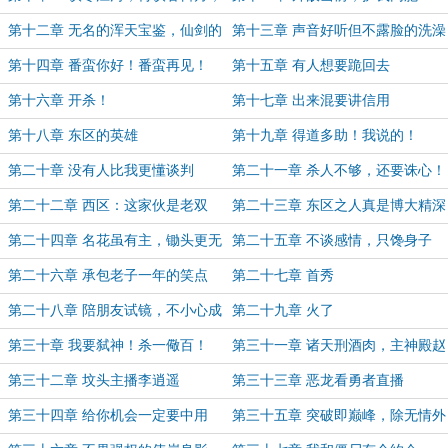
千杯醉不倒，唯我酒剑仙
第十二章 无名的浑天宝鉴，仙剑的
第十三章 声音好听但不露脸的洗澡
女娲后人
女孩
第十四章 番蛮你好！番蛮再见！
第十五章 有人想要跪回去
第十六章 开杀！
第十七章 出来混要讲信用
第十八章 东区的英雄
第十九章 得道多助！我说的！
第二十章 没有人比我更懂谈判
第二十一章 杀人不够，还要诛心！
第二十二章 西区：这家伙是老双
第二十三章 东区之人真是博大精深
标，气死偶咧！
第二十四章 名花虽有主，锄头更无
第二十五章 不谈感情，只馋身子
情
第二十六章 承包老子一年的笑点
第二十七章 首秀
第二十八章 陪朋友试镜，不小心成
第二十九章 火了
了大明星
第三十章 我要弑神！杀一儆百！
第三十一章 诸天刑酒肉，主神殿赵
子龙
第三十二章 坟头主播李逍遥
第三十三章 恶龙看勇者直播
第三十四章 给你机会一定要中用
第三十五章 突破即巅峰，除无情外