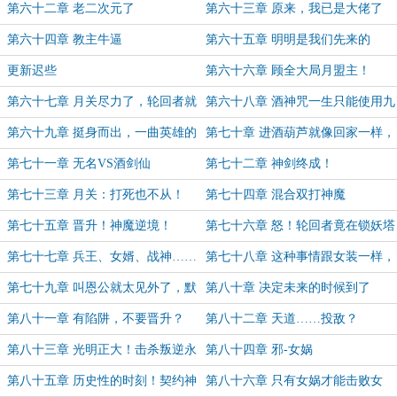
第六十二章 老二次元了
第六十三章 原来，我已是大佬了
啊！
第六十四章 教主牛逼
第六十五章 明明是我们先来的
更新迟些
第六十六章 顾全大局月盟主！
第六十七章 月关尽力了，轮回者就
第六十八章 酒神咒一生只能使用九
是不听啊！
次，所以……
第六十九章 挺身而出，一曲英雄的
第七十章 进酒葫芦就像回家一样，
赞歌！
里面都是先天之宝
第七十一章 无名VS酒剑仙
第七十二章 神剑终成！
第七十三章 月关：打死也不从！
第七十四章 混合双打神魔
第七十五章 晋升！神魔逆境！
第七十六章 怒！轮回者竟在锁妖塔
睡狗窝！月关一声令下……
第七十七章 兵王、女婿、战神……
第七十八章 这种事情跟女装一样，
齐活了！
只有零次和无数次
第七十九章 叫恩公就太见外了，默
第八十章 决定未来的时候到了
默放在心里就好
第八十一章 有陷阱，不要晋升？
第八十二章 天道……投敌？
第八十三章 光明正大！击杀叛逆永
第八十四章 邪-女娲
寿！
第八十五章 历史性的时刻！契约神
第八十六章 只有女娲才能击败女