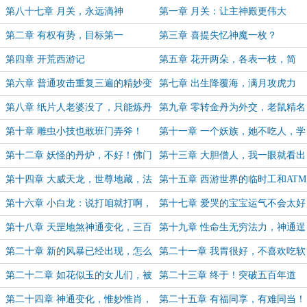
魔无名！
娲！
第八十七章 月关，永远滴神
第一章 月关：让主神殿更伟大
第二章 有权有势，目标第一
第三章 喜提失忆神魔一枚？
第四章 开荒西游记
第五章 花开两朵，各表一枝，简
称……
第六章 普通攻击重复三遍的精妙变
第七章 出生降覆海，满月攻虎力
化！
第八章 纸片人老婆没了，只能炼丹
第九章 零转金丹为外交，老鼠精名
维持生活
母杰瑞
第十章 雕虫小技也敢班门弄斧！
第十一章 一个妖族，她不吃人，学
起外语了！
第十二章 妖怪的丹炉，不好！佛门
第十三章 大胆僧人，我一眼就看出
的丹炉，好！我爱佛门！
来，你不是妖！
第十四章 大威天龙，世尊地藏，法
第十五章 西游世界的临时工和ATM
咒就是要威风！
——龙宫！
第十六章 小白龙：说打咱就打啊，
第十七章 爱哭的宝宝运气不会太好
四海龙宫不低头啊！
第十八章 天罡地煞神通变化，三百
第十九章 性命生无穷法力，神通逞
年道行大进！
不尽威风！
第二十章 新的风暴已经出现，怎么
第二十一章 我胃很好，不喜欢吃软
能够停滞不前？
饭
第二十二章 如花似玉的女儿们，被
第二十三章 终于！突破五百年道
弄哭了
行！天赋神通！
第二十四章 神通变化，惟妙惟肖，
第二十五章 有福同享，有难同当！