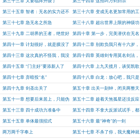
第三十三章 又要临阵升级了
第三十四章 这招叫万剑归宗
第三十五章 智者：无名的实力还不
第三十六章 变成无名更加常用的工
够
具
第三十七章 急无名之所急
第三十八章 超出世界上限的神级功
法
第三十九章 二胡界的王者，绝世好
第四十章 第一步，完美潜伏在无名
胡
身边
第四十一章 计划很好，就是膜没了
第四十二章 别欺负我只有十六岁，
这招绝不是浑天宝鉴
第四十三章 这次真的不怪我，我没
第四十四章 英雄剑专用莫名剑法，
想到这样的发展
天晶剑施展浑天宝鉴
第四十五章 “门主好”要添新人了
第四十六章 上九天揽月，谈笑凯歌
还
第四十七章 弃暗投“名”
第四十八章 白龙：放心吧，我只是
逢场作戏
第四十九章 剑圣出关了
第五十章 出关一刻钟，闭关两整天
第五十一章 想要后来居上，只能伪
第五十二章 趁着天煞孤星还没反应
装成无名的至亲
过来……
第五十三章 四十成功力准备中
第五十四章 不拿大反派试试手，都
不知道自己有多强！
第五十五章 单体最强招式
第五十六章 最“神奇”的一剑
两万两千字奉上
第五十七章 不杀了你，我大魔神就