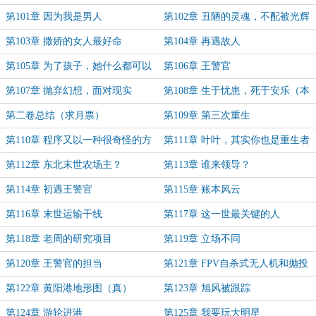
第101章 因为我是男人
第102章 丑陋的灵魂，不配被光辉
庇护
第103章 撒娇的女人最好命
第104章 再遇故人
第105章 为了孩子，她什么都可以
第106章 王警官
做
第107章 抛弃幻想，面对现实
第108章 生于忧患，死于安乐（本
卷完）
第二卷总结（求月票）
第109章 第三次重生
第110章 程序又以一种很奇怪的方
第111章 叶叶，其实你也是重生者
式运行起来了
对吧？
第112章 东北末世农场主？
第113章 谁来领导？
第114章 初遇王警官
第115章 账本风云
第116章 末世运输干线
第117章 这一世最关键的人
第118章 老周的研究项目
第119章 立场不同
第120章 王警官的担当
第121章 FPV自杀式无人机和抛投
式无人机
第122章 黄阳港地形图（真）
第123章 旭风被跟踪
第124章 游轮进港
第125章 我要玩大明星