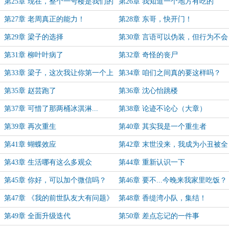
第25章 现在，整个一号楼是我们的
第26章 我知道一个地方有吃的
地盘了
第27章 老周真正的能力！
第28章 东哥，快开门！
第29章 梁子的选择
第30章 言语可以伪装，但行为不会
作假
第31章 柳叶叶病了
第32章 奇怪的丧尸
第33章 梁子，这次我让你第一个上
第34章 咱们之间真的要这样吗？
第35章 赵芸跑了
第36章 沈心怡跳楼
第37章 可惜了那两桶冰淇淋...
第38章 论迹不论心（大章）
第39章 再次重生
第40章 其实我是一个重生者
第41章 蝴蝶效应
第42章 末世没来，我成为小丑被全
网嘲笑
第43章 生活哪有这么多观众
第44章 重新认识一下
第45章 你好，可以加个微信吗？
第46章 要不...今晚来我家里吃饭？
第47章 《我的前世队友大有问题》
第48章 香缇湾小队，集结！
第49章 全面升级迭代
第50章 差点忘记的一件事