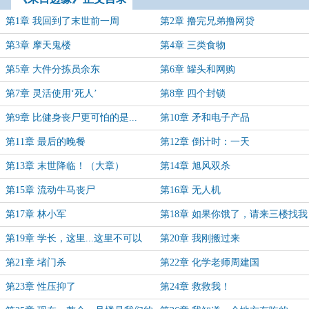
第1章 我回到了末世前一周
第2章 撸完兄弟撸网贷
第3章 摩天鬼楼
第4章 三类食物
第5章 大件分拣员余东
第6章 罐头和网购
第7章 灵活使用‘死人’
第8章 四个封锁
第9章 比健身丧尸更可怕的是...
第10章 矛和电子产品
第11章 最后的晚餐
第12章 倒计时：一天
第13章 末世降临！（大章）
第14章 旭风双杀
第15章 流动牛马丧尸
第16章 无人机
第17章 林小军
第18章 如果你饿了，请来三楼找我
第19章 学长，这里...这里不可以
第20章 我刚搬过来
第21章 堵门杀
第22章 化学老师周建国
第23章 性压抑了
第24章 救救我！