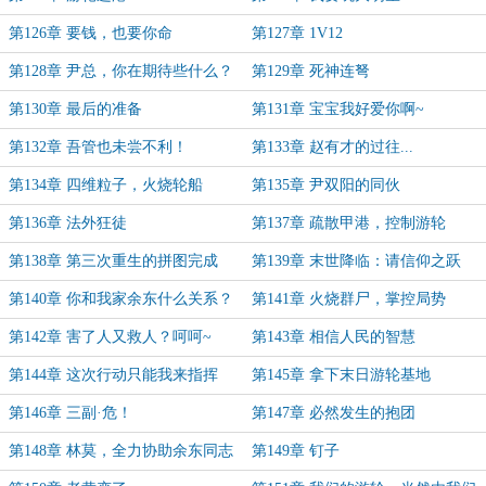
第126章 要钱，也要你命
第127章 1V12
第128章 尹总，你在期待些什么？
第129章 死神连弩
第130章 最后的准备
第131章 宝宝我好爱你啊~
第132章 吾管也未尝不利！
第133章 赵有才的过往...
第134章 四维粒子，火烧轮船
第135章 尹双阳的同伙
第136章 法外狂徒
第137章 疏散甲港，控制游轮
第138章 第三次重生的拼图完成
第139章 末世降临：请信仰之跃
吧！
第140章 你和我家余东什么关系？
第141章 火烧群尸，掌控局势
第142章 害了人又救人？呵呵~
第143章 相信人民的智慧
第144章 这次行动只能我来指挥
第145章 拿下末日游轮基地
第146章 三副·危！
第147章 必然发生的抱团
第148章 林莫，全力协助余东同志
第149章 钉子