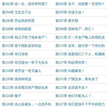
第202章 这一次，该你审判我了
第203章 东子，你想要一言堂吗？
第204章 王定北下台
第205章 共谋大业！
第206章 乔运良的智慧
第207章 蜜月期
第208章 奇怪的医院
第209章 恐怖丧尸，死亡！
第210章 我儿子吃了很多丧尸！
第211章 打一天丧尸晚上给我吃这
个？
第212章 梁子团队提前到达
第213章 东哥，能引荐一下你们的
领导吗？
第214章 末日游侠
第215章 就是他们三个人，私藏物
资！
第216章 你活该当一辈子大头兵
第217章 到达弹药库！
第218章 老乔这一世又骗人
第219章 问题爆发！
第220章 第四种情况
第221章 尸潮没来，寒冬来了
第222章 余东预言的尸潮还会来
第223章 走还是不走？
吗？
第224章 猴子
第225章 他们不配当人！
第226章 这么多罐头，一点也不给
第227章 你只是放不下手中的权力