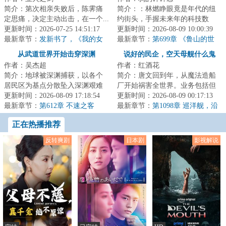
简介：第次相亲失败后，陈霁痛
简介：：林燃睁眼竟是年代的纽
定思痛，决定主动出击，在一个...
约街头，手握未来年的科技数
更新时间：2026-07-25 14:51:17
据，却成了没有身份的“黑户”。他
更新时间：2026-08-09 10:00:39
最新章节：
发新书了，《我的女
不得不用一篇...
最新章节：
第699章 《鲁山的世
友是收容物》
界》
从武道世界开始击穿深渊
说好的民企，空天母舰什么鬼
作者：吴杰超
作者：红酒花
简介：地球被深渊捕获，以各个
简介：唐文回到年，从魔法造船
居民区为基点分散坠入深渊艰难
厂开始祸害全世界。业务包括但
求生，幸存者一边要面对深渊的
更新时间：2026-08-09 17:18:54
不限于：渔船、观光艇、气垫
更新时间：2026-08-09 00:17:13
恶劣环境，一边...
最新章节：
第612章 不速之客
船、船坞登陆舰、...
最新章节：
第1098章 巡洋舰，沿
河而上！（1月4800月票）
正在热播推荐
反转爽剧
日本剧
影视解说