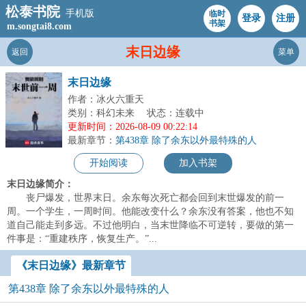
松泰书院
手机版
临时
登录
注册
书架
m.songtai8.com
末日边缘
返回
菜单
末日边缘
作者：冰火六重天
类别：科幻未来
状态：连载中
更新时间：2026-08-09 00:22:14
最新章节：
第438章 除了余东以外最特殊的人
开始阅读
加入书架
末日边缘简介：
丧尸爆发，世界末日。余东每次死亡都会回到末世爆发的前一
周。一个学生，一周时间。他能改变什么？余东没有答案，他也不知
道自己能走到多远。不过他明白，当末世降临不可逆转，要做的第一
件事是：“重建秩序，恢复生产。”...
《末日边缘》最新章节
第438章 除了余东以外最特殊的人