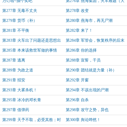
是吧？
万订啦~抽个奖吧
第276章 燕海集团，火车难题（大
章）
第277章 无毒不丈夫
第278章 改变
第279章 货币（补）
第280章 燕海市，再无尸潮
第281章 不平衡
第282章 来了！
第283章 火车出了问题还是思想出
第284章 军管会，恢复秩序的后末
了问题？
世时代？
第285章 本来该救世军做的事情
第286章 你的选择
第287章 逃离
第288章 宣誓，干员
第289章 为政之道
第290章 团结就是力量（补）
第291章 招安
第292章 开窗
第293章 大雾杀机！
第294章 不该出现的尸潮
第295章 冰冷的邓长青
第296章 自杀
第297章 借弹药
第298章 攻守之势，异也
第299章 天予不取，必受其咎；时
第300章 舆论哗然！