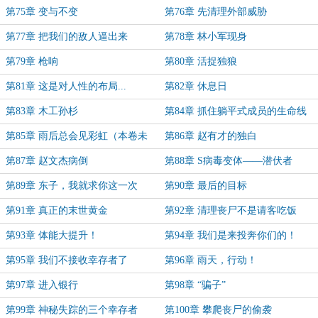
第75章 变与不变
第76章 先清理外部威胁
第77章 把我们的敌人逼出来
第78章 林小军现身
第79章 枪响
第80章 活捉独狼
第81章 这是对人性的布局...
第82章 休息日
第83章 木工孙杉
第84章 抓住躺平式成员的生命线
第85章 雨后总会见彩虹（本卷未
第86章 赵有才的独白
完）
第87章 赵文杰病倒
第88章 S病毒变体——潜伏者
第89章 东子，我就求你这一次
第90章 最后的目标
第91章 真正的末世黄金
第92章 清理丧尸不是请客吃饭
第93章 体能大提升！
第94章 我们是来投奔你们的！
第95章 我们不接收幸存者了
第96章 雨天，行动！
第97章 进入银行
第98章 “骗子”
第99章 神秘失踪的三个幸存者
第100章 攀爬丧尸的偷袭