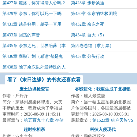
第427章 姬洛，你算得清人心吗？
第428章 步步紧逼
第429章 余东，你可以死一下吗
第430章 余东的终极困境
第431章 越是好用，越要一直用
第432章 余东之死
第433章 回荡的声音
第434章 自大（5）
第435章 余东之死，世界陪葬（本
第四卷总结（求月票）
卷完）
第436章 商鞅计划（感谢‘都是鬼
第437章 分头行动
话’大大打赏的盟主）
第438章 除了余东以外最特殊的人
看了《末日边缘》的书友还喜欢看
废土边境检查官
吞噬进化：我重生成了北极狼
作者：斤斤斤
作者：谁人最荒唐
简介：穿越到感染体肆虐、天灾
简介：当一幅卫星拍摄的北极照
不断的废土，程野成为了幸福城
片传回各国时，各国最高层都被
的边境检查官。每一个想要加入
更新时间：2026-08-09 11:45:11
照片内容震惊了。他们看到了北
更新时间：2026-08-10 03:05:01
幸福城的幸存者...
最新章节：
第五百九十八章 存储
极数以万计的狼...
最新章节：
第1523章 猎户天族VS
介质，宇宙生命！
星团群雄（十八）
超时空相亲
科技入侵现代
作者：业火之剑
作者：鸦的碎碎念