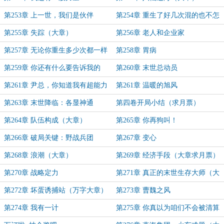
第253章 上一世，我们是伙伴
第254章 重生了好几次混的也不怎
么样
第255章 失踪（大章）
第256章 老人和企业家
第257章 无论你重生多少次都一样
第258章 胃病
第259章 你还有什么要告诉我的
第260章 末世总动员
吗？（大章）
第261章 尹总，你知道我有超能力
第261章 温暖的旭风
吗？
第263章 末世降临：各显神通
第四卷开局小结（求月票）
第264章 队伍构成（大章）
第265章 你再狗叫！
第266章 破局关键：野战兵团
第267章 变心
第268章 浪潮（大章）
第269章 经济手段（大章求月票）
第270章 战略定力
第271章 真正的末世生存大师（大
章）
第272章 坏蛋诱捕站（万字大章）
第273章 曹魏之风
第274章 我有一计
第275章 你真以为咱们不会被清算