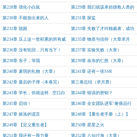
游轮分？
吧？
第228章 强化小白鼠
第229章 我们就该承担拯救人类的
责任
第230章 不能放出来的人
第231章 探监
第232章 脱困
第233章 失败了才叫独裁者，成功
了就是救世主！
第234章 压上这一世积累的所有威
第235章 物质与信仰（大章求月
望！
票）
第236章 没有轮回，只有当下！
第237章 实验失败（大章）
第238章 东子，等我
第239章 余东的仁慈（大章）
第240章 麦琪的礼物（大章）
第241章 还有一张SSR
第242章 最后的子弹（本卷完）
第三卷总结（求月票）
第243章 学长，你就这样...空口白
第244章 错误的密钥？
牙跟女孩子表白吗？
第245章 启动！
第246章 全女团队进军‘奢侈品行
业’
第247章 姬洛的谎言
第248章 【重生者手册（上）】
第249章 【定义重生者】
第250章 星星之火
第251章 我还有一股力量
第252章 八仙过海（大章）