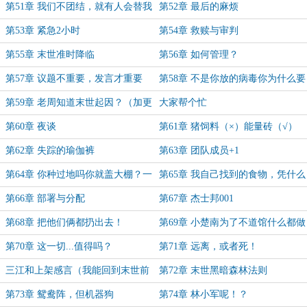
第51章 我们不团结，就有人会替我
第52章 最后的麻烦
们团结
第53章 紧急2小时
第54章 救赎与审判
第55章 末世准时降临
第56章 如何管理？
第57章 议题不重要，发言才重要
第58章 不是你放的病毒你为什么要
救？
第59章 老周知道末世起因？（加更
大家帮个忙
求月票！）
第60章 夜谈
第61章 猪饲料（×）能量砖（√）
第62章 失踪的瑜伽裤
第63章 团队成员+1
第64章 你种过地吗你就盖大棚？一
第65章 我自己找到的食物，凭什么
些东西想当然
交给别人分配？
第66章 部署与分配
第67章 杰士邦001
第68章 把他们俩都扔出去！
第69章 小楚南为了不道馆什么都做
得出来（原书名：我能回到末世前一
第70章 这一切...值得吗？
第71章 远离，或者死！
周）
三江和上架感言（我能回到末世前
第72章 末世黑暗森林法则
一周）
第73章 鸳鸯阵，但机器狗
第74章 林小军呢！？