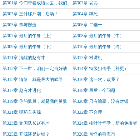
至不行，反受其殃
第301章 你们带着成绩回去，我们
第302章 妥协
扛下来
第303章 三计移尸潮，启动！
第304章 猝死
第305章 事与愿违
第306章 二选一
第307章 最后的午餐（上）
第308章 最后的午餐（中）
第309章 最后的午餐（下）
第310章 最后的午餐（终）
第311章 清醒的赵有才
第312章 对讲机
第313章 下一世，咱们一定当好战
第314章 特级狙击手（补更）
友
第315章 情绪，就是最大的武器
第316章 这一次，该我了
第317章 赵有才进化
第318章 最后一个问题
第319章 你的舅舅，就是我的舅舅
第320章 只有输赢，没有对错
第321章 弹药车失踪
第322章 不合理
第323章 龙国队长赵有才
第324章 柳叶叶怀孕，新的免疫者
第325章 开源还是封锁？
第326章 奇怪的燕海市