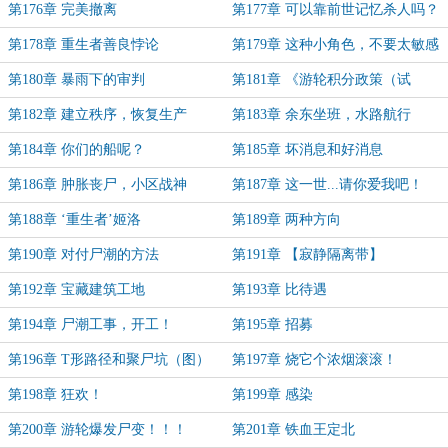
第176章 完美撤离
第177章 可以靠前世记忆杀人吗？
第178章 重生者善良悖论
第179章 这种小角色，不要太敏感
第180章 暴雨下的审判
第181章 《游轮积分政策（试
行）》
第182章 建立秩序，恢复生产
第183章 余东坐班，水路航行
第184章 你们的船呢？
第185章 坏消息和好消息
第186章 肿胀丧尸，小区战神
第187章 这一世...请你爱我吧！
第188章 ‘重生者’姬洛
第189章 两种方向
第190章 对付尸潮的方法
第191章 【寂静隔离带】
第192章 宝藏建筑工地
第193章 比待遇
第194章 尸潮工事，开工！
第195章 招募
第196章 T形路径和聚尸坑（图）
第197章 烧它个浓烟滚滚！
第198章 狂欢！
第199章 感染
第200章 游轮爆发尸变！！！
第201章 铁血王定北