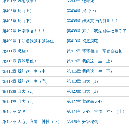
第401章 风雨欲来！
第402章 连环死亡
第403章 局（上）
第404章 局（中）
第405章 局（下）
第406章 姬洛真正的能量！？
第407章 尸潮来临！！！
第408章 东子，我先回学校等你了
第409章 不知道我顶不顶得住
第410章 彻底疯狂！
第411章 燃烧！
第412章 环环相扣，军管会被包
围！
第413章 竟然是他！
第414章 我的这一生（上）
第415章 我的这一生（中）
第416章 我的这一生（下）
第417章 我的这一生（完）
第418章 自大（1）
第419章 自大（2）
第420章 自大（3）
第421章 自大（4）
第422章 善政赢人心
第423章 梦境
第424章 人心、官道、神性（上）
第425章 人心、官道、神性（下）
第426章 升级秘钥