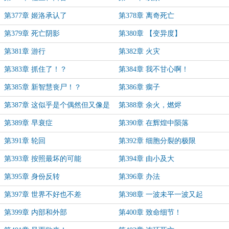
第377章 姬洛承认了
第378章 离奇死亡
第379章 死亡阴影
第380章 【变异度】
第381章 游行
第382章 火灾
第383章 抓住了！？
第384章 我不甘心啊！
第385章 新智慧丧尸！？
第386章 瘸子
第387章 这似乎是个偶然但又像是
第388章 余火，燃烬
个必然
第389章 早衰症
第390章 在辉煌中陨落
第391章 轮回
第392章 细胞分裂的极限
第393章 按照最坏的可能
第394章 由小及大
第395章 身份反转
第396章 办法
第397章 世界不好也不差
第398章 一波未平一波又起
第399章 内部和外部
第400章 致命细节！