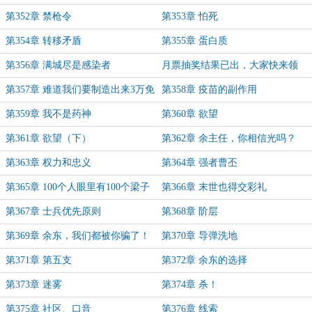
第352章 禁枪令
第353章 怕死
第354章 转移矛盾
第355章 蛋白质
第356章 满城尽是感染者
月票抽奖结果已出，大家快来领
奖！
第357章 难道我们要制造出来3万免
第358章 疫苗的副作用
疫者？？？
第359章 我不是药神
第360章 欲望
第361章 欲望（下）
第362章 余主任，你相信光吗？
第363章 权力和忠义
第364章 强者曹丕
第365章 100个人眼里有100个梁子
第366章 末世也得交彩礼
第367章 士兵优先原则
第368章 阶层
第369章 余东，我们都被你骗了！
第370章 导弹洗地
第371章 第五支
第372章 余东的选择
第373章 迷雾
第374章 杀！
第375章 社区、口音
第376章 线索