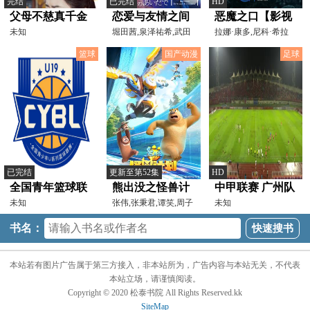
完结
已完结
HD
父母不慈真千金
恋爱与友情之间
恶魔之口【影视
绝不原谅
未知
堀田茜,泉泽祐希,武田
解说】
拉娜·康多,尼科·希拉
航平,美山加恋,渡边早
加,加文·卡萨莱尼奥
篮球
国产动漫
足球
已完结
更新至第52集
HD
全国青年篮球联
熊出没之怪兽计
中甲联赛 广州队
赛 龙狮青年61-
未知
划
张伟,张秉君,谭笑,周子
VS辽宁铁人
未知
瑜,缪莹莹,李家耀,徐
76浙江广厦
20240609
书名：
20260808
本站若有图片广告属于第三方接入，非本站所为，广告内容与本站无关，不代表
本站立场，请谨慎阅读。
Copyright © 2020 松泰书院 All Rights Reserved.kk
SiteMap