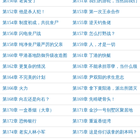
工作！
第150章 老黄变了
第151章 我们的游轮，当然由我们
制定规则！
第152章 他是杀人犯！
第153章 第一次王余合作
第154章 制度初成，共抗丧尸
第155章 逆天钓鱼佬
第156章 闪电丧尸战
第157章 怎么打野战？
第158章 纯净丧尸最严厉的父亲
第159章 人，才是一切
第160章 甲港基地防御升级改造图
第161章 丁港的快艇
（真）
第162章 更复杂的情况
第163章 不能承担罪孽，当什么领
导！
第164章 不完美的计划
第165章 尹双阳的求生意志
第166章 火力
第167章 拿下黄阳港，派出所团灭
第168章 向左还是向右？
第169章 先啃硬骨头！
第170章 一盒香烟（大章）
第171章 金沙一号别墅区聚居地
第172章 恐怖银行
第173章 重返香缇湾
第174章 老实人林小军
第175章 这是你们该拿的剧本吗？