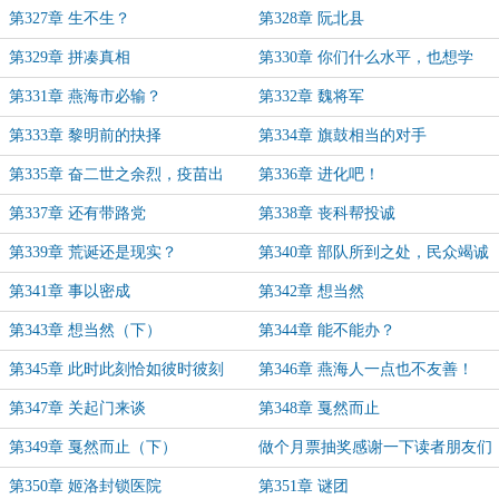
第327章 生不生？
第328章 阮北县
第329章 拼凑真相
第330章 你们什么水平，也想学
我？
第331章 燕海市必输？
第332章 魏将军
第333章 黎明前的抉择
第334章 旗鼓相当的对手
第335章 奋二世之余烈，疫苗出
第336章 进化吧！
世！
第337章 还有带路党
第338章 丧科帮投诚
第339章 荒诞还是现实？
第340章 部队所到之处，民众竭诚
欢迎
第341章 事以密成
第342章 想当然
第343章 想当然（下）
第344章 能不能办？
第345章 此时此刻恰如彼时彼刻
第346章 燕海人一点也不友善！
第347章 关起门来谈
第348章 戛然而止
第349章 戛然而止（下）
做个月票抽奖感谢一下读者朋友们
第350章 姬洛封锁医院
第351章 谜团