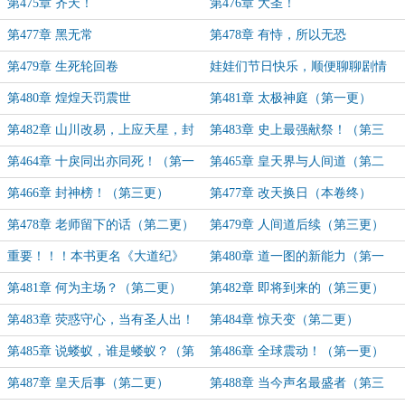
第475章 齐天！
第476章 大圣！
第477章 黑无常
第478章 有恃，所以无恐
第479章 生死轮回卷
娃娃们节日快乐，顺便聊聊剧情
第480章 煌煌天罚震世
第481章 太极神庭（第一更）
第482章 山川改易，上应天星，封
第483章 史上最强献祭！（第三
神台启！（第二更）
更）
第464章 十戾同出亦同死！（第一
第465章 皇天界与人间道（第二
更）
更）
第466章 封神榜！（第三更）
第477章 改天换日（本卷终）
第478章 老师留下的话（第二更）
第479章 人间道后续（第三更）
重要！！！本书更名《大道纪》
第480章 道一图的新能力（第一
更）
第481章 何为主场？（第二更）
第482章 即将到来的（第三更）
第483章 荧惑守心，当有圣人出！
第484章 惊天变（第二更）
（第一更）
第485章 说蝼蚁，谁是蝼蚁？（第
第486章 全球震动！（第一更）
三更）
第487章 皇天后事（第二更）
第488章 当今声名最盛者（第三