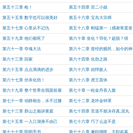
第五十三章 枪！
第五十四章 宫二小姐
第五十五章 数字也可以很美好
第五十六章 宝岛大宗师
第五十七章 心里从不记仇
第五十八章 刚猛第一（感谢笨蛋老
头打赏盟主）
第五十九章 他们都死了
第六十章 坐化？羽化？超脱？得
道？
第六十一章 夺魂大法
第六十二章 曾经的贱民，如今的神
圣
第六十三章 回家
第六十四章 化劲之路
第六十五章 点点滴滴的进步
第六十六章 凶悍敌人
第六十七章 伏杀化劲！
第六十八章 虎王苗休
第六十九章 整个世界在我面前展
第七十章 一粒金丹吞入腹
开！
第七十一章 动静相合，水不过膝
第七十二章 龙吟金钟罩
第七十三章 群山之巅诉黄庭
第七十四章 至道不烦决存真,泥丸
百节皆有神！
第七十五章 一入江湖身不由己
第七十六章 巧了么这不是
第七十七章 阳明手书
第七十八章 兼职绑匪，主职盗墓