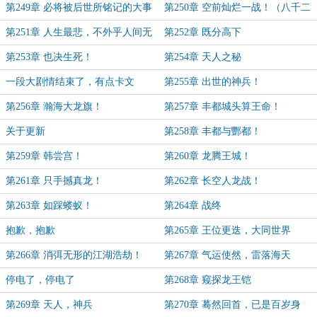
字）
第249章 必将被后世所铭记的大事
第250章 空前灿烂一战！（八千二
件！
百字二合一）
第251章 人生最悲，不外乎人间无
第252章 既分高下
敌！
第253章 也决生死！
第254章 天人之秘
一段大剧情结束了，有点卡文
第255章 出世的神兵！
第256章 瀚海大龙旗！
第257章 丰都城头算王命！
关于更新
第258章 丰都与酆都！
第259章 韩尝宫！
第260章 龙腾王城！
第261章 只手撼真龙！
第262章 长空人龙战！
第263章 如踩蝼蚁！
第264章 战终
抱歉，抱歉
第265章 王位更迭，大同世界
第266章 消弭无形的江湖浩劫！
第267章 气运使然，雷落海天
停电了，停电了
第268章 窥探龙王铠
第269章 天人，神兵
第270章 蓦然回首，已是百岁身