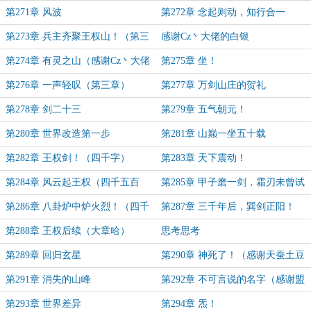
（第三章）
第271章 风波
第272章 念起则动，知行合一
第273章 兵主齐聚王权山！（第三
感谢Cz丶大佬的白银
章）
第274章 有灵之山（感谢Cz丶大佬
第275章 坐！
百万打赏）
第276章 一声轻叹（第三章）
第277章 万剑山庄的贺礼
第278章 剑二十三
第279章 五气朝元！
第280章 世界改造第一步
第281章 山巅一坐五十载
第282章 王权剑！（四千字）
第283章 天下震动！
第284章 风云起王权（四千五百
第285章 甲子磨一剑，霜刃未曾试
字）
第286章 八卦炉中炉火烈！（四千
第287章 三千年后，巽剑正阳！
字）
（本卷终）
第288章 王权后续（大章哈）
思考思考
第289章 回归玄星
第290章 神死了！（感谢天蚕土豆
大佬打赏的盟主）
第291章 消失的山峰
第292章 不可言说的名字（感谢盟
主洁白0）
第293章 世界差异
第294章 炁！