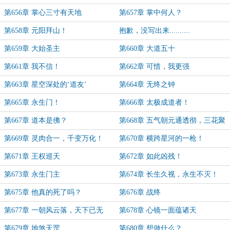
第656章 掌心三寸有天地
第657章 掌中何人？
第658章 元阳拜山！
抱歉，没写出来..........
第659章 大始圣主
第660章 大道五十
第661章 我不信！
第662章 可惜，我更强
第663章 星空深处的‘道友’
第664章 无终之钟
第665章 永生门！
第666章 太极成道者！
第667章 道本是佛？
第668章 五气朝元通透彻，三花聚
顶得归根！
第669章 灵肉合一，千变万化！
第670章 横跨星河的一枪！
第671章 王权巡天
第672章 如此凶残！
第673章 永生门主
第674章 长生久视，永生不灭！
第675章 他真的死了吗？
第676章 战终
第677章 一朝风云落，天下已无
第678章 心镜一面蕴诸天
敌！
第679章 地煞天罡
第680章 想做什么？