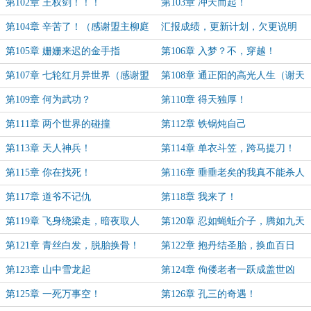
第102章 王权剑！！！
第103章 冲天而起！
第104章 辛苦了！（感谢盟主柳庭
汇报成绩，更新计划，欠更说明
书房）
第105章 姗姗来迟的金手指
第106章 入梦？不，穿越！
第107章 七轮红月异世界（感谢盟
第108章 通正阳的高光人生（谢天
主楚梦瑶的梦丿）
机老夏天盟主）
第109章 何为武功？
第110章 得天独厚！
第111章 两个世界的碰撞
第112章 铁锅炖自己
第113章 天人神兵！
第114章 单衣斗笠，跨马提刀！
第115章 你在找死！
第116章 垂垂老矣的我真不能杀人
第117章 道爷不记仇
第118章 我来了！
第119章 飞身绕梁走，暗夜取人
第120章 忍如蝇蚯介子，腾如九天
头！
神龙！
第121章 青丝白发，脱胎换骨！
第122章 抱丹结圣胎，换血百日
关！
第123章 山中雪龙起
第124章 佝偻老者一跃成盖世凶
魔！
第125章 一死万事空！
第126章 孔三的奇遇！