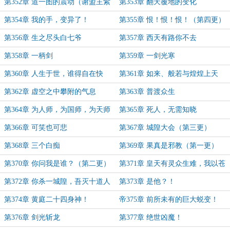
第352章 道一图的震动（谢盟主紫
第353章 翻天覆地的变化
轩仙帝）
第354章 我的手，变异了！
第355章 恨！恨！恨！（第四更）
第356章 生之尽头白七爷
第357章 西天有路你不去
第358章 一柄剑
第359章 一剑光寒
第360章 人生于世，谁得自在快
第361章 如来、般若与煌煌上天
活？
第362章 虚空之中攀附的气息
第363章 普渡众生
第364章 为人师，为国师，为天师
第365章 死人，无需知晓
第366章 可笑也可悲
第367章 城隍大会（第三更）
第368章 三个白痴
第369章 果真是邪教（第一更）
第370章 你问我是谁？（第二更）
第371章 皇天有灵众生难，我以苍
天代皇天！
第372章 你杀一城隍，吾灭十道人
第373章 是他？！
第374章 黄庭二十四身神！
帝375章 前所未有的巨大蜕变！
（大章！）
第376章 剑光斩龙
第377章 绝世凶魔！