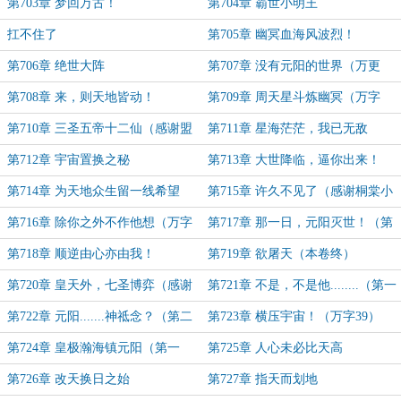
第703章 梦回万古！
第704章 霸世小明王
扛不住了
第705章 幽冥血海风波烈！
第706章 绝世大阵
第707章 没有元阳的世界（万更
36）
第708章 来，则天地皆动！
第709章 周天星斗炼幽冥（万字
37）
第710章 三圣五帝十二仙（感谢盟
第711章 星海茫茫，我已无敌
主一本正经的非公子）
第712章 宇宙置换之秘
第713章 大世降临，逼你出来！
（内有狗子的话）
第714章 为天地众生留一线希望
第715章 许久不见了（感谢桐棠小
（第一更）
姐姐的盟主）
第716章 除你之外不作他想（万字
第717章 那一日，元阳灭世！（第
38）
一更）
第718章 顺逆由心亦由我！
第719章 欲屠天（本卷终）
第720章 皇天外，七圣博弈（感谢
第721章 不是，不是他........（第一
白银盟主齐天大仙）
更）
第722章 元阳.......神祗念？（第二
第723章 横压宇宙！（万字39）
更）
第724章 皇极瀚海镇元阳（第一
第725章 人心未必比天高
更）
第726章 改天换日之始
第727章 指天而划地