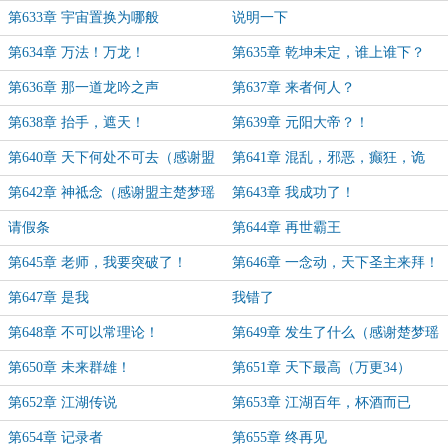
第633章 宇宙置换为哪般
说明一下
第634章 万法！万龙！
第635章 乾坤未定，谁上谁下？
第636章 那一道龙吟之声
第637章 来者何人？
第638章 抬手，遮天！
第639章 元阳大帝？！
第640章 天下何处不可去（感谢盟
第641章 混乱，邪恶，癫狂，诡
主齐天大仙）
异.......
第642章 神祗念（感谢盟主楚梦瑶
第643章 我成功了！
十万赏）
请假条
第644章 再世霸王
第645章 老师，我要突破了！
第646章 一念动，天下圣主来拜！
第647章 是我
我错了
第648章 不可以常理论！
第649章 发生了什么（感谢楚梦瑶
大佬的白银打赏）
第650章 未来群雄！
第651章 天下最高（万更34）
第652章 江湖传说
第653章 江湖百年，杯酒而已
第654章 记录者
第655章 终再见