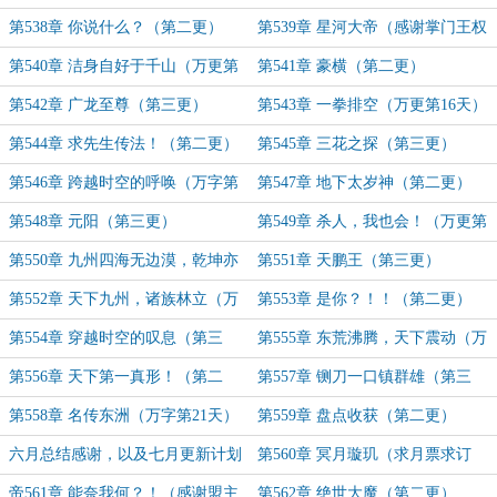
天）
第538章 你说什么？（第二更）
第539章 星河大帝（感谢掌门王权
丿霸业）
第540章 洁身自好于千山（万更第
第541章 豪横（第二更）
15天）
第542章 广龙至尊（第三更）
第543章 一拳排空（万更第16天）
第544章 求先生传法！（第二更）
第545章 三花之探（第三更）
第546章 跨越时空的呼唤（万字第
第547章 地下太岁神（第二更）
17天）
第548章 元阳（第三更）
第549章 杀人，我也会！（万更第
18天）
第550章 九州四海无边漠，乾坤亦
第551章 天鹏王（第三更）
作乾十四！（感谢盟主不解释的才叫
第552章 天下九州，诸族林立（万
第553章 是你？！！（第二更）
从容）
字第19天）
第554章 穿越时空的叹息（第三
第555章 东荒沸腾，天下震动（万
更）
字第20天）
第556章 天下第一真形！（第二
第557章 铡刀一口镇群雄（第三
更）
更）
第558章 名传东洲（万字第21天）
第559章 盘点收获（第二更）
六月总结感谢，以及七月更新计划
第560章 冥月璇玑（求月票求订
阅）
帝561章 能奈我何？！（感谢盟主
第562章 绝世大魔（第二更）