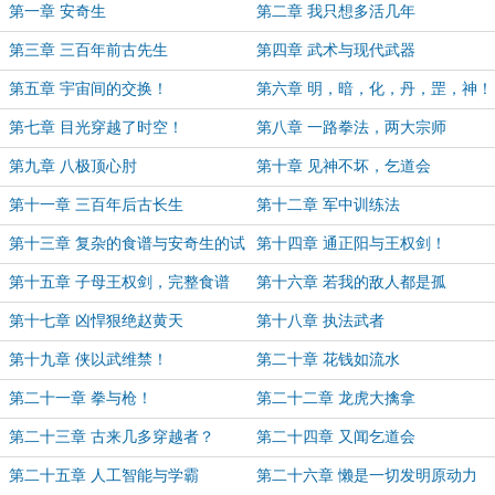
第一章 安奇生
第二章 我只想多活几年
第三章 三百年前古先生
第四章 武术与现代武器
第五章 宇宙间的交换！
第六章 明，暗，化，丹，罡，神！
第七章 目光穿越了时空！
第八章 一路拳法，两大宗师
第九章 八极顶心肘
第十章 见神不坏，乞道会
第十一章 三百年后古长生
第十二章 军中训练法
第十三章 复杂的食谱与安奇生的试
第十四章 通正阳与王权剑！
药人
第十五章 子母王权剑，完整食谱
第十六章 若我的敌人都是孤
儿........
第十七章 凶悍狠绝赵黄天
第十八章 执法武者
第十九章 侠以武维禁！
第二十章 花钱如流水
第二十一章 拳与枪！
第二十二章 龙虎大擒拿
第二十三章 古来几多穿越者？
第二十四章 又闻乞道会
第二十五章 人工智能与学霸
第二十六章 懒是一切发明原动力