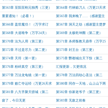
王权丿霸业）
第563章 至阳至刚元独秀（三更）
第564章 竹林赊刀人（万更23天求
支持）
重要通知！（必看！）
第565章 我来晚了......（感谢盟主
秃了还是没变强）
第566章 盖世魔功！（万字求订
第567章 洞天之劫（感谢盟主楚梦
阅）
瑶）
第568章 大道唯争（万字24天）
第569章 太极乾坤圈（第二更）
第570章 法为人用（第三更）
第571章 杀师叛教天鼎帝（万字25
天求支持）
第572章 不过是尽力（第二更）
第573章 封王台（第三更）
第574章 天符（第一更）
第575章 酆都城出天下惊（第二
更）
第576章 粉碎真空（第三更）
汇报更新，欠更情况
第577章 万法龙龟镜（第一更）
第578章 万法四劫心圣法（第二
更）
第579章 败亡夺运经（万更26天求
第580章 同存一天地，山上山下两
支持）
世界（第一更）
第581章 八方齐聚天骄城（第二
第582章 你家老爷子（第三更）
更）
疲了，今日无更
第583章 无敌之前奏