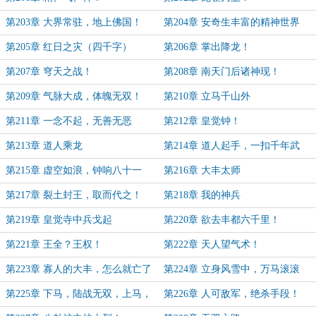
第203章 大界常驻，地上佛国！
第204章 安奇生丰富的精神世界
第205章 红日之灾（四千字）
第206章 掌出降龙！
第207章 穹天之战！
第208章 南天门后诸神现！
第209章 气脉大成，体魄无双！
第210章 立马千山外
第211章 一念不起，无善无恶
第212章 皇觉钟！
第213章 道人乘龙
第214章 道人起手，一扣千年武
运！（四千字）
第215章 虚空如浪，钟响八十一
第216章 大丰太师
第217章 裂土封王，取而代之！
第218章 我的神兵
第219章 皇觉寺中兵戈起
第220章 欲去丰都六千里！
第221章 王全？王权！
第222章 天人望气术！
第223章 寡人的大丰，怎么就亡了
第224章 立身风雪中，万马滚滚
呢？
来！
第225章 下马，陆战无双，上马，
第226章 人可敌军，绝杀手段！