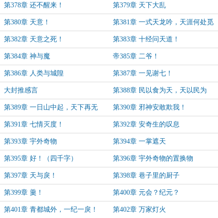
第378章 还不醒来！
第379章 天下大乱
第380章 天意！
第381章 一式天龙吟，天涯何处觅
知音？
第382章 天意之死！
第383章 十经问天道！
第384章 神与魔
帝385章 二爷！
第386章 人类与城隍
第387章 一见谢七！
大封推感言
第388章 民以食为天，天以民为
食！
第389章 一日山中起，天下再无
第390章 邪神安敢欺我！
敌！
第391章 七情灭度！
第392章 安奇生的叹息
第393章 宇外奇物
第394章 一掌遮天
第395章 好！（四千字）
第396章 宇外奇物的置换物
第397章 天与戾！
第398章 巷子里的厨子
第399章 羹！
第400章 元会？纪元？
第401章 青都城外，一纪一戾！
第402章 万家灯火