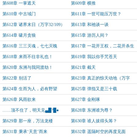
第608章 一掌遮天
第609章 横推
第610章 中古域门
第611章 一世可能压万世？
第612章 诸界末日（万字32/109）
第613章 和祂谈一谈
第614章 啸月贪狼
第615章 游历人间？
第616章 三三灭魂，七七灭魄
第617章 一花开王权，二花开杀生
第618章 来而不往非礼也！
第619章 我以你手咒苍天
第620章 东洲与我同渡劫！
第621章 截天
第622章 别活了
第623章 真正的惊天动地（万字
33/109）
第624章 生而为人，必有野望
第625章 弹指又是三十载
第626章 风雨欲来
第627章 金刚琢
.......顶不住了，明天见▄█?█●
第628章 东洲谁为尊？
第629章 那一座，万法龙楼
第630章 谁人拔得头筹？
第631章 秉承‘天意’而来
第632章 遥隔时空的再度见面