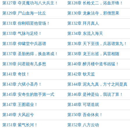
第127章 夺灵魔功与八大兵主！
第128章 长枪丈二，浴血开锋！
第129章 尸山血海一比丘
第130章 龙象法寺，邪僧慧果
第131章 你刚唱罢他登场！
第132章 拜月真人
第133章 气脉与足经！
第134章 东流入海天
第135章 仰啸堂中兵器谱
第136章 天下至强，兵器谱第九！
第137章 圣胎抱得，换血将成！
第138章 龙王出巡，风雷相随
第139章 问君能有几多愁
第140章 醉月楼中道爷凶猛！
第141章 奇技！
第142章 钦天监
第143章 六狱小圣丹！
第144章 泥丸九真，方寸之间是真
神！
第145章 安奇生的散手第一式
第146章 是神是仙，我说了算！
第147章 王图霸业！
第148章 可堪造就
第149章 大风起兮
第150章 吾命休矣！
第151章 紫气长河！
第152章 八方云动