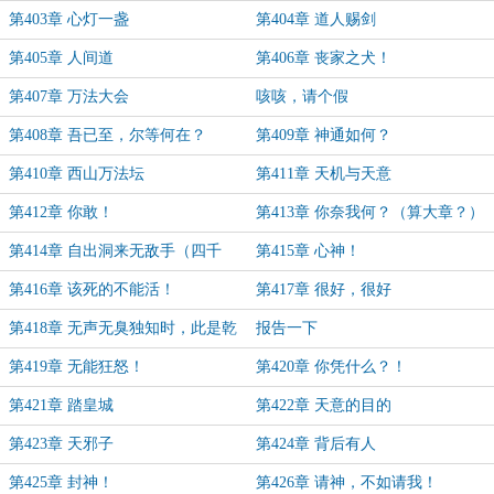
第403章 心灯一盏
第404章 道人赐剑
第405章 人间道
第406章 丧家之犬！
第407章 万法大会
咳咳，请个假
第408章 吾已至，尔等何在？
第409章 神通如何？
第410章 西山万法坛
第411章 天机与天意
第412章 你敢！
第413章 你奈我何？（算大章？）
第414章 自出洞来无敌手（四千
第415章 心神！
字）
第416章 该死的不能活！
第417章 很好，很好
第418章 无声无臭独知时，此是乾
报告一下
坤万有基
第419章 无能狂怒！
第420章 你凭什么？！
第421章 踏皇城
第422章 天意的目的
第423章 天邪子
第424章 背后有人
第425章 封神！
第426章 请神，不如请我！