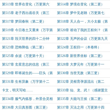
更）
更）
第513章 世界在变化（万更第六
第514章 梦境在变化（第二更）
天）
第515章 老子西出函谷关（第三
第516章 梦中见老聃（万更第七
更）
天）
第517章 梦回春秋（第二更）
第518章 天人合一，大小太极（第
三更）
第519章 今日卷土又重来（万字第
第520章 谁动了我的王权剑？（第
九天）
二更）
第521章 毁灭世界的四十二分钟
第522章 无声的会议（万更第九天
（第三更）
第523章 恐怖降临（第二更）
第524章 王权归一（本卷终）
第525章 余波（万更第十天）
第526章 新世界坐标（第二更）
第527章 玄星意志的信息（第三
第528章 大梦元年（万更第十一
更）
天）
第529章 即将诞生的——巨头（第
第530章 当世无敌（第三更）
二更）
第531章 生有异象（万字第十二
第532章 灵根育孕源流出（第二
天）
更）
卡文，明天写哈.......
第533章 仙、龙、武！（感谢盟主
暴君独断）
第534章 服气内炼形，外景合灵相
第535章 大能与王侯（第二更）
（万字第十三天）
第536章 大日真形图（第三更）
第537章 灭法之用（万更第十四