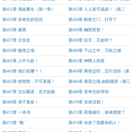
更）
第451章 滴血重生（第一章）
第452章 人人皆可成戾！（第二
更）
第453章 安奇生的尝试
第454章 献祭之门，打开了
第455章 秦禹
第456章 幽冥府君！
第457章 古先生
第458章 抗天，又如何？
第459章 惨绝之地
第460章 千山之中，万妖之城
第461章 人中大妖！
第462章 神降人间道
第463章 他们在哪？！
第464章 两色交织，五行流转（第
一更）
第465章 煌煌然，不可直视！
第466章 善恶之报,如影随形（第三
更）
第467章 文以载道，见字如面
第468章 安奇生的等待
第469章 弟子复命！
第470章 未来没我！
第471章 一本书
第472章 死海难行，谁来摆渡？
第473章 ‘虺’
第474章 你杀了我要杀的人！