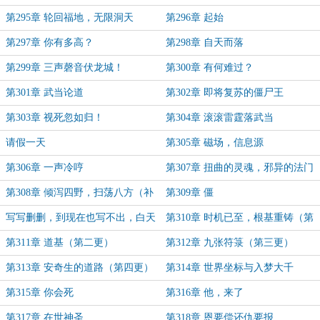
第295章 轮回福地，无限洞天
第296章 起始
第297章 你有多高？
第298章 自天而落
第299章 三声磬音伏龙城！
第300章 有何难过？
第301章 武当论道
第302章 即将复苏的僵尸王
第303章 视死忽如归！
第304章 滚滚雷霆落武当
请假一天
第305章 磁场，信息源
第306章 一声冷哼
第307章 扭曲的灵魂，邪异的法门
第308章 倾泻四野，扫荡八方（补
第309章 僵
更一章）
写写删删，到现在也写不出，白天
第310章 时机已至，根基重铸（第
四更补上..........
一更）
第311章 道基（第二更）
第312章 九张符箓（第三更）
第313章 安奇生的道路（第四更）
第314章 世界坐标与入梦大千
第315章 你会死
第316章 他，来了
第317章 在世神圣
第318章 恩要偿还仇要报