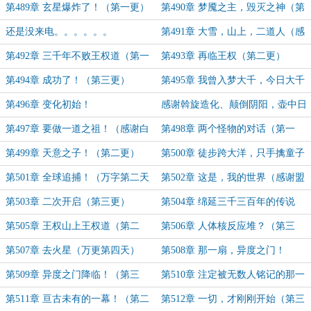
更）
第489章 玄星爆炸了！（第一更）
第490章 梦魇之主，毁灭之神（第
二更）
还是没来电。。。。。。
第491章 大雪，山上，二道人（感
谢盟主楚梦瑶的白）
第492章 三千年不败王权道（第一
第493章 再临王权（第二更）
更）
第494章 成功了！（第三更）
第495章 我曾入梦大千，今日大千
入我梦来！（第一更）
第496章 变化初始！
感谢斡旋造化、颠倒阴阳，壶中日
月，袖里乾坤。两位打赏白银盟
第497章 要做一道之祖！（感谢白
第498章 两个怪物的对话（第一
银盟主斡旋造化、颠倒阴阳）
更）
第499章 天意之子！（第二更）
第500章 徒步跨大洋，只手擒童子
（感谢壶中日月，袖里乾坤白银打
第501章 全球追捕！（万字第二天
第502章 这是，我的世界（感谢盟
赏）
求支持）
主烬^）
第503章 二次开启（第三更）
第504章 绵延三千三百年的传说
（万更第三天）
第505章 王权山上王权道（第二
第506章 人体核反应堆？（第三
更）
更）
第507章 去火星（万更第四天）
第508章 那一扇，异度之门！
第509章 异度之门降临！（第三
第510章 注定被无数人铭记的那一
更）
天（万更第五天）
第511章 亘古未有的一幕！（第二
第512章 一切，才刚刚开始（第三