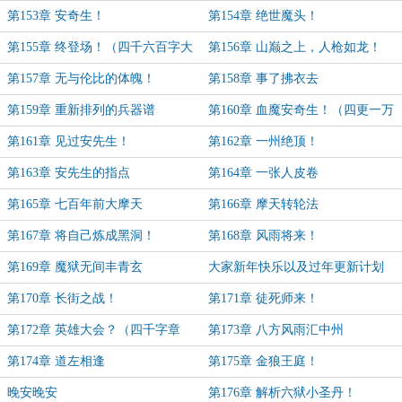
第153章 安奇生！
第154章 绝世魔头！
第155章 终登场！（四千六百字大
第156章 山巅之上，人枪如龙！
章）
第157章 无与伦比的体魄！
第158章 事了拂衣去
第159章 重新排列的兵器谱
第160章 血魔安奇生！（四更一万
二）
第161章 见过安先生！
第162章 一州绝顶！
第163章 安先生的指点
第164章 一张人皮卷
第165章 七百年前大摩天
第166章 摩天转轮法
第167章 将自己炼成黑洞！
第168章 风雨将来！
第169章 魔狱无间丰青玄
大家新年快乐以及过年更新计划
第170章 长街之战！
第171章 徒死师来！
第172章 英雄大会？（四千字章
第173章 八方风雨汇中州
节）
第174章 道左相逢
第175章 金狼王庭！
晚安晚安
第176章 解析六狱小圣丹！