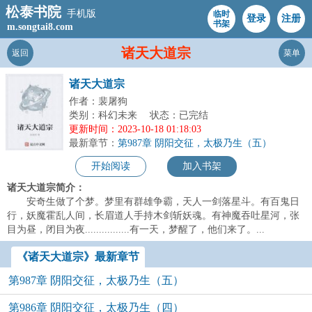
松泰书院
手机版
临时
登录
注册
书架
m.songtai8.com
诸天大道宗
返回
菜单
诸天大道宗
作者：裴屠狗
类别：科幻未来
状态：已完结
更新时间：2023-10-18 01:18:03
最新章节：
第987章 阴阳交征，太极乃生（五）
开始阅读
加入书架
诸天大道宗简介：
安奇生做了个梦。梦里有群雄争霸，天人一剑落星斗。有百鬼日
行，妖魔霍乱人间，长眉道人手持木剑斩妖魂。有神魔吞吐星河，张
目为昼，闭目为夜................有一天，梦醒了，他们来了。...
《诸天大道宗》最新章节
第987章 阴阳交征，太极乃生（五）
第986章 阴阳交征，太极乃生（四）