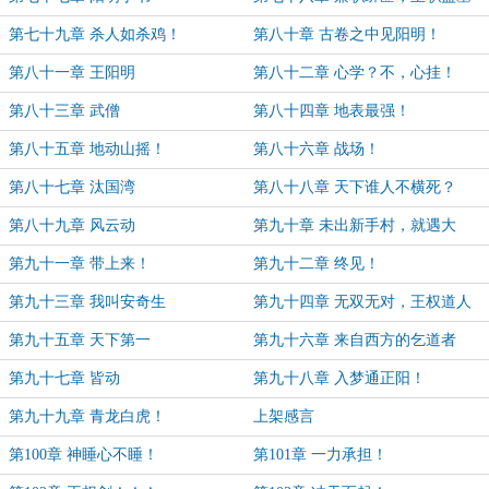
第七十九章 杀人如杀鸡！
第八十章 古卷之中见阳明！
第八十一章 王阳明
第八十二章 心学？不，心挂！
第八十三章 武僧
第八十四章 地表最强！
第八十五章 地动山摇！
第八十六章 战场！
第八十七章 汰国湾
第八十八章 天下谁人不横死？
第八十九章 风云动
第九十章 未出新手村，就遇大
boss！
第九十一章 带上来！
第九十二章 终见！
第九十三章 我叫安奇生
第九十四章 无双无对，王权道人
第九十五章 天下第一
第九十六章 来自西方的乞道者
第九十七章 皆动
第九十八章 入梦通正阳！
第九十九章 青龙白虎！
上架感言
第100章 神睡心不睡！
第101章 一力承担！