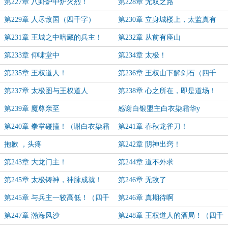
骑战无敌！
第227章 八卦炉中炉火烈！
第228章 无双之路
第229章 人尽敌国（四千字）
第230章 立身城楼上，太监真有
种！
第231章 王城之中暗藏的兵主！
第232章 从前有座山
第233章 仰啸堂中
第234章 太极！
第235章 王权道人！
第236章 王权山下解剑石（四千
字）
第237章 太极图与王权道人
第238章 心之所在，即是道场！
第239章 魔尊亲至
感谢白银盟主白衣染霜华y
第240章 拳掌碰撞！（谢白衣染霜
第241章 春秋龙雀刀！
华y百万打赏）
抱歉 ，头疼
第242章 阴神出窍！
第243章 大龙门主！
第244章 道不外求
第245章 太极铸神，神脉成就！
第246章 无敌了
第245章 与兵主一较高低！（四千
第246章 真期待啊
字）
第247章 瀚海风沙
第248章 王权道人的酒局！（四千