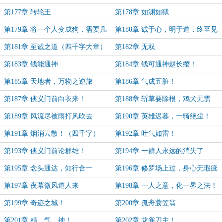
第177章 转轮王
第178章 如渊如狱
第179章 将一个人变成狗，需要几
第180章 诚于心，明于道，终至见
步？
神！
第181章 至诚之道（四千字大章）
第182章 无双
第183章 钱能通神
第184章 钱可通神赵长缨！
第185章 天地者，万物之逆旅
第186章 气成五脏！
第187章 侠义门前白衣来！
第188章 斩草要除根，鸡犬无需
留！
第189章 风流尽被雨打风吹去
第190章 英雄迟暮，一骑绝尘！
（七千二百字大章）
第191章 烟消云散！（四千字）
第192章 吐气如雷！
第193章 侠义门前论群雄！
第194章 一群人永远的消失了
第195章 念头通达，知行合一
第196章 修罗场上过，身心无瑕疵
第197章 夜幕微风道人来
第198章 一人之意，化一界之法！
第199章 奇迹之城！
第200章 孤舟蓑笠翁
第201章 精、气、神！
第202章 龙雀刀主！