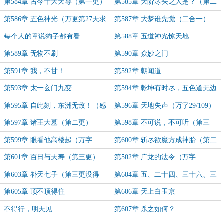
第584章 古今十大天尊（第一更）
第585章 天阶尽头之人是？（第二
更）
第586章 五色神光（万更第27天求
第587章 大梦谁先觉（二合一）
订阅）
每个人的章说狗子都有看
第588章 五道神光惊天地
第589章 无物不刷
第590章 众妙之门
第591章 我，不甘！
第592章 朝闻道
第593章 太一玄门九变
第594章 乾坤有时尽，五色道无边
第595章 自此刻，东洲无敌！（感
第596章 天地失声（万字29/109）
谢盟主无边玄妙方广穹高弥罗天尊）
第597章 诸王大墓（第二更）
第598章 不可说，不可听（第三
更）
第599章 眼看他高楼起（万字
第600章 斩尽欲魔方成神胎（第二
30/109）
更）
第601章 百日与天寿（第三更）
第502章 广龙的法令（万字
31/109）
第603章 补天七子（第三更没得
第604章 五、二十四、三十六、三
了......）
百六十五
第605章 顶不顶得住
第606章 天上白玉京
不得行，明天见
第607章 杀之如何？