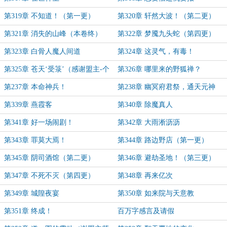
第319章 不知道！（第一更）
第320章 轩然大波！（第二更）
第321章 消失的山峰（本卷终）
第322章 梦魇九头蛇（第四更）
第323章 白骨人魔人间道
第324章 这灵气，有毒！
第325章 苍天‘受箓’（感谢盟主-个
第326章 哪里来的野狐禅？
人抽烟）
第237章 本命神兵！
第238章 幽冥府君祭，通天元神
境！
第339章 燕霞客
第340章 除魔真人
第341章 好一场闹剧！
第342章 大雨淅沥沥
第343章 罪莫大焉！
第344章 路边野店（第一更）
第345章 阴司酒馆（第二更）
第346章 避劫圣地！（第三更）
第347章 不死不灭（第四更）
第348章 再来亿次
第349章 城隍夜宴
第350章 如来院与天意教
第351章 终成！
百万字感言及请假