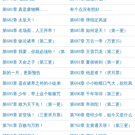
第681章 真是废物啊.......
有个点没有想好...........
第682章 太皇天！
第683章 弹指定风波
第684章 名场面，人王拜帝！
第685章 如何逆天！（第一更）
第686章 纵论诸界（第二更）
第687章 万古一帝（万更35）
第688章 我要，你就必须给！（第
第689章 天雷罚龙（第二更）
一更）
第690章 天命之子（第三更）
第691章 夏侯铸剑（第一更）
新的一月，更新预告
第692章 他是谁？（求月票）
第693章 遥在诸界之外的小徒弟
第694章 小小蛤蟆口气大，欲吃凤
（为催更活动加更）
凰屠真龙！（第一更）
第695章 少年，带上这个银箍咒
第696章 千年等待（第三更）
（第二更）
第697章 敢为天下先！（第一更）
第698章 帝弥陀！（第二更）
第699章 皆登场！（三更求月票）
第700章 曾经少年，如今又是什么
模样
第701章 百败与万胜！
第702章 玄黄通天塔！（第三更）