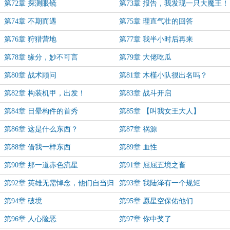
第72章 探测眼镜
第73章 报告，我发现一只大魔王！
第74章 不期而遇
第75章 理直气壮的回答
第76章 狩猎营地
第77章 我半小时后再来
第78章 缘分，妙不可言
第79章 大佬吃瓜
第80章 战术顾问
第81章 木槿小队很出名吗？
第82章 构装机甲，出发！
第83章 战斗开启
第84章 日晕构件的首秀
第85章 【叫我女王大人】
第86章 这是什么东西？
第87章 祸源
第88章 借我一样东西
第89章 血性
第90章 那一道赤色流星
第91章 屈屈五境之畜
第92章 英雄无需悼念，他们自当归
第93章 我陆泽有一个规矩
来
第94章 破境
第95章 愿星空保佑他们
第96章 人心险恶
第97章 你中奖了