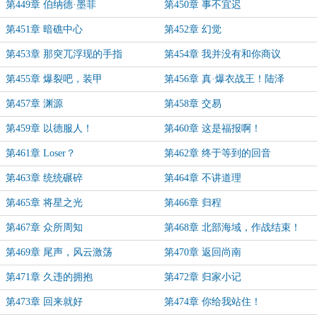
第449章 伯纳德·墨菲
第450章 事不宜迟
第451章 暗礁中心
第452章 幻觉
第453章 那突兀浮现的手指
第454章 我并没有和你商议
第455章 爆裂吧，装甲
第456章 真·爆衣战王！陆泽
第457章 渊源
第458章 交易
第459章 以德服人！
第460章 这是福报啊！
第461章 Loser？
第462章 终于等到的回音
第463章 统统碾碎
第464章 不讲道理
第465章 将星之光
第466章 归程
第467章 众所周知
第468章 北部海域，作战结束！
第469章 尾声，风云激荡
第470章 返回尚南
第471章 久违的拥抱
第472章 归家小记
第473章 回来就好
第474章 你给我站住！