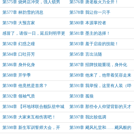
第575章 烧烤店冲突，强人锁男
第576章 唐老板火力全开！
第577章 林韵雪的消息
第578章 我让你一只手
第579章 大预言家
第580章 本源掌控者
感冒了，请假一日，延后到明早更
第581章 墨主的选择！
新
第582章 幻惑之瞳
第583章 羞于启齿的技能！
第584章 口吐芬芳
第585章 言出法随
第586章 身外化身
第587章 招牌技能重现，身外化
身！
第588章 开学季
第589章 他来了，他带着笑容走来
了
第590章 他竟然是首席？
第591章 我举报，这里有人装（哔
——）
第592章 领袖气质
第593章 孤狼
第594章 【环地球联合舰队驻申城
第595章 那些令人仰望背影的天才
办事处】
们
第596章 大家来互相伤害吧！
第597章 我比较低调
第598章 新生军训誓师大会，开
第599章 飓风礼堂和……飓风般的