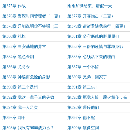
第375章 作战
刚刚加班结束。请假一天
第376章 资深时间管理者（一更）
第377章 开幕炮击（二更）
第378章 只能说明你不够强（三
第379章 请诸君随我前行（四更）
更）
第380章 扎旗
第381章 坚守底线的胖犀犀们
第382章 白安基地的异常
第383章 三倍的谨慎与罪域身影
第384章 黑色金刚
第385章 必须活下去的理由
第386章 龙将令
第387章 一个不留
第388章 神秘而危险的身影
第389章 兄弟，回家了
第390章 第二个诱饵
第391章 第二头！
第392章 我这一辈子真的失败
第393章 愿我人族，薪火相传，奋
飞不辍！
第394章 我一人足矣
第395章 碾碎他们！
第396章 卸甲
第397章 他不配
第398章 我只有9600战力么？
第399章 镜像空间