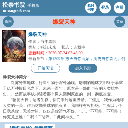
松泰书院
手机版
临时
登录
注册
书架
m.songtai8.com
爆裂天神
返回
菜单
爆裂天神
作者：当年离歌
类别：科幻未来
状态：连载中
更新时间：2026-07-24 02:48:00
最新章节：
第1209章 族灭自你而始，历史自你皆无。何
憾之有？
开始阅读
加入书架
爆裂天神简介：
迷雾笼罩地球，行星生物于深处涌现。孱弱的地球文明终于暴露
于亿万种族目光之下。未来一百年，原本是一部血与火的人类抗争
史……然而故事线却随着那个男人回到原点的一刻，彻底改变。
……“物竞天择，适者生存，你们来到这里没错。”“但是，我作为地球
人类的一员，作为这颗星球的执火者，我同样有权拒绝。”“所以，今
日我杀你，无关对错。仅仅是你运气不好。”……“不可能、不可能！
你究竟是谁！”“我？”“陆泽。”“此间神灵。”...