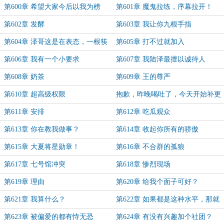
始！
演讲
第600章 希望大家今后以我为榜
第601章 魔鬼拉练，序幕拉开！
样！
第602章 发酵
第603章 我让你九根手指
第604章 泽哥这是在表态，一根筷
第605章 打不过就加入
子易折断
第606章 我有一个小要求
第607章 我陆泽最擅以诚待人
第608章 奶茶
第609章 王的尊严
第610章 超高级权限
抱歉，昨晚喝吐了，今天开始补更
新……
第611章 安排
第612章 吃瓜观众
第613章 你在教我做事？
第614章 收起你所有的骄傲
第615章 大夏将星勋章！
第616章 不合群的孤狼
第617章 七号馆冲突
第618章 惨烈现场
第619章 理由
第620章 给我个面子可好？
第621章 我算什么？
第622章 如果都是这种水平，那就
尽快注销了吧
第623章 被偏爱的都有恃无恐
第624章 有没有兴趣加个社团？