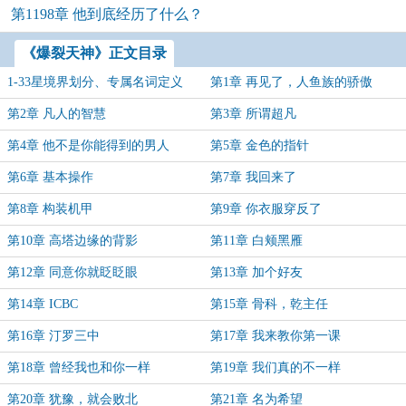
第1198章 他到底经历了什么？
《爆裂天神》正文目录
1-33星境界划分、专属名词定义
第1章 再见了，人鱼族的骄傲
第2章 凡人的智慧
第3章 所谓超凡
第4章 他不是你能得到的男人
第5章 金色的指针
第6章 基本操作
第7章 我回来了
第8章 构装机甲
第9章 你衣服穿反了
第10章 高塔边缘的背影
第11章 白颊黑雁
第12章 同意你就眨眨眼
第13章 加个好友
第14章 ICBC
第15章 骨科，乾主任
第16章 汀罗三中
第17章 我来教你第一课
第18章 曾经我也和你一样
第19章 我们真的不一样
第20章 犹豫，就会败北
第21章 名为希望