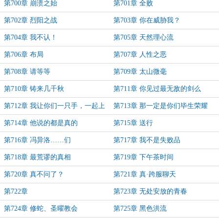
第700章 崩溃之始
第701章 全败
第702章 烈阳之战
第703章 你在威胁我？
第704章 我不认！
第705章 天然理心流
第706章 布局
第707章 人性之恶
第708章 请等等
第709章 太山微毫
第710章 铸来几千秋
第711章 你见过最无敌的剑么
第712章 我让你们一只手，一起上
第713章 那一定是你们毕生荣耀
吧
第714章 他说的都是真的
第715章 送行
第716章 冯异洛……们
第717章 我不是失败品
第718章 最荒谬的真相
第719章 下午茶时间
第720章 真不问了？
第721章 真·跨服聊天
第722章
第723章 无处安放的青春
第724章 修蛇、圣曜教会
第725章 黑色洪流