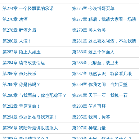
第274章 一个轻飘飘的承诺
第275章 今晚博哥买单
第276章 劝酒
第277章 稍后，我请大家看一场演
出
第278章 醉酒之后
第279章 美人救美
第280章 人渣！
第281章 这么喜欢喝酒，不如我请
你啊？
第282章 陌上人如玉
第283章 这是个体面人
第284章 读书改变命运
第285章 北府至，战卫出
第286章 虽死长乐
第287章 既然认识，就多看几眼
第288章 你是伟吗？
第289章 你我之间，当如天堑
第290章 与我面前，你也配称王？
第291章 天下一石，我揽一石
第292章 荒原复命！
第293章 俯首再拜
第294章 你这是在辱我万家！
第295章 我问，你答
第296章 我陆泽最讲以德服人
第297章 神秘力量
第298章 事情结束了么？
第299章 今日，你学到了什么？