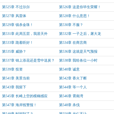
第525章 不过尔尔
第526章 这是你毕生荣耀！
第527章 风雷体
第528章 什么意思！
第529章 镇杀金珠！
第530章 不服？
第531章 此局五层，我居天外
第532章 一子之后，屠大龙
第533章 跪着听好！
第534章 在商言商
第535章 威胁？
第536章 这就是天气预报
第537章 锦上添花还是雪中送炭？
第538章 我给各位一小时
第539章 投资
第540章 诚意
第541章 美景当前
第542章 香火了断
第543章 我留下
第544章 等一个人
第545章 长崎上空的模糊感应
第546章 霄南湾
第547章 海岸线警报！
第548章 杀伐
第549章 时间到了？
第550章 当仁不让