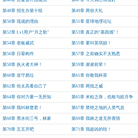
第48章 招生办第十组
第49章 两份大礼
第50章 现成的理由
第51章 星球地理论坛
第52章 Lv1用户“月之歌”
第53章 真正的“基因感”！
第54章 老板威武
第55章 要叫英琪姐！
第56章 日晕构件
第57章 之前确实不太熟悉
第58章 执火者大神！
第59章 谢谢前辈！
第60章 攻守易位
第61章 你敬我杯茶
第62章 你太高看自己了
第63章 两指之威
第64章 你对力量一无所知
第65章 米粒之珠，也敢与皓月争
辉？
第66章 我叫林楚君！
第67章 禁绝之地的人类气息
第68章 黑水街三号，林家
第69章 我林之道无所畏惧
第70章 五五开吧
第71章 我超凶的哇！