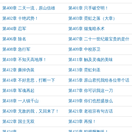
第400章 二天一流，原山信雄
第401章 只手破空明！
第402章 十绝武势！
第403章 霓虹之落（大章）
第404章 忍军
第405章 烟鬼暗杀术
第406章 除名
第407章 二十一世纪最宝贵的是什
么？
第408章 急行军
第409章 中校苏卫
第410章 不知天高地厚！
第411章 触及灵魂的美味
第412章 撕掉伪装
第413章 霓虹剑圣
第414章 不好意思，打断一下
第415章 原山君托我给各位带个话
第416章 军魂再起
第417章 你可识我这一刀
第418章 一人镇千山
第419章 你们也想盛放么
第420章 无敌的我，又回来了！
第421章 老祖宗有句古话
第422章 国士无双
第423章 再报！
第424章
第425章 犯规啊教练！