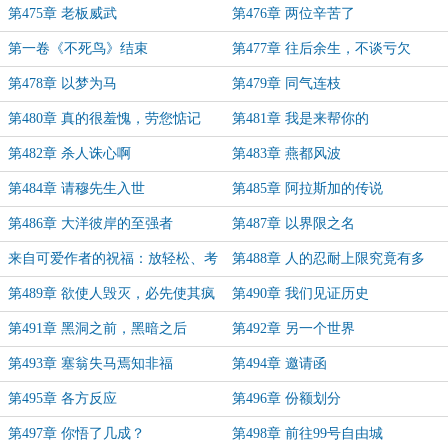
第475章 老板威武
第476章 两位辛苦了
第一卷《不死鸟》结束
第477章 往后余生，不谈亏欠
第478章 以梦为马
第479章 同气连枝
第480章 真的很羞愧，劳您惦记
第481章 我是来帮你的
第482章 杀人诛心啊
第483章 燕都风波
第484章 请穆先生入世
第485章 阿拉斯加的传说
第486章 大洋彼岸的至强者
第487章 以界限之名
来自可爱作者的祝福：放轻松、考
第488章 人的忍耐上限究竟有多
的都会，会的都对！
高？
第489章 欲使人毁灭，必先使其疯
第490章 我们见证历史
狂
第491章 黑洞之前，黑暗之后
第492章 另一个世界
第493章 塞翁失马焉知非福
第494章 邀请函
第495章 各方反应
第496章 份额划分
第497章 你悟了几成？
第498章 前往99号自由城