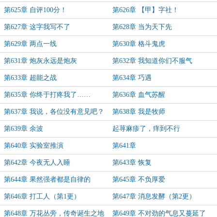
第625章 自评100分！
第626章 【甲】字社！
第627章 这字我写不了
第628章 当为天下先
第629章 两点一线
第630章 格斗鬼虎
第631章 炮灰永远是炮灰
第632章 我知道你们不服气
第633章 超能之战
第634章 巧遇
第635章 你终于打疼我了……
第636章 血气苏醒
第637章 我说，各位没有意见吧？
第638章 我是牧师
第639章 余波
起荨麻疹了，痒到不行
第640章 实验室推演
第641章
第642章 今夜无人入睡
第643章 恢复
第644章 果然强者都是自律的
第645章 不负厚爱
第646章 打工人（第1更）
第647章 消息发酵（第2更）
第648章 万花丛旁，传奇诞生之地
第649章 不对劲的气息又蔓延了