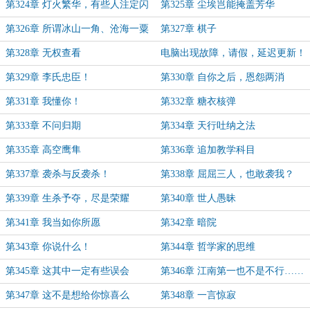
第324章 灯火繁华，有些人注定闪
第325章 尘埃岂能掩盖芳华
耀
第326章 所谓冰山一角、沧海一粟
第327章 棋子
第328章 无权查看
电脑出现故障，请假，延迟更新！
第329章 李氏忠臣！
第330章 自你之后，恩怨两消
第331章 我懂你！
第332章 糖衣核弹
第333章 不问归期
第334章 天行吐纳之法
第335章 高空鹰隼
第336章 追加教学科目
第337章 袭杀与反袭杀！
第338章 屈屈三人，也敢袭我？
第339章 生杀予夺，尽是荣耀
第340章 世人愚昧
第341章 我当如你所愿
第342章 暗院
第343章 你说什么！
第344章 哲学家的思维
第345章 这其中一定有些误会
第346章 江南第一也不是不行……
第347章 这不是想给你惊喜么
第348章 一言惊寂