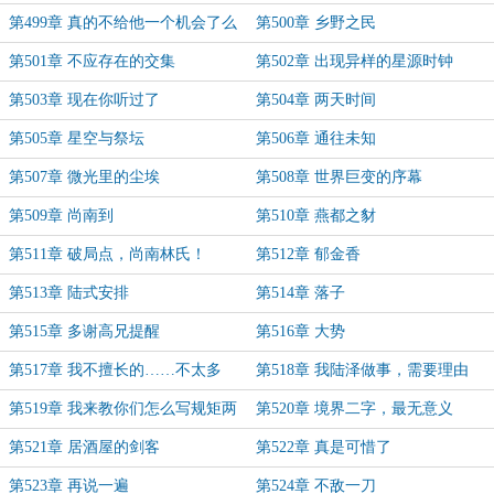
第499章 真的不给他一个机会了么
第500章 乡野之民
第501章 不应存在的交集
第502章 出现异样的星源时钟
第503章 现在你听过了
第504章 两天时间
第505章 星空与祭坛
第506章 通往未知
第507章 微光里的尘埃
第508章 世界巨变的序幕
第509章 尚南到
第510章 燕都之豺
第511章 破局点，尚南林氏！
第512章 郁金香
第513章 陆式安排
第514章 落子
第515章 多谢高兄提醒
第516章 大势
第517章 我不擅长的……不太多
第518章 我陆泽做事，需要理由
么？
第519章 我来教你们怎么写规矩两
第520章 境界二字，最无意义
字
第521章 居酒屋的剑客
第522章 真是可惜了
第523章 再说一遍
第524章 不敌一刀