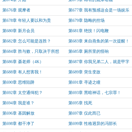
第676章 观摩者
第677章 我有预感这会是一场娱乐
赛
第678章 年轻人要以和为贵
第679章 隐晦的控场
第680章 新月会员
第681章 绝技！闪电鞭
第682章 怎么可能是连胜？
第683章 来自燕鱼的第一次提醒！
第684章 胜与败，只取决于所想
第685章 厕所里的怪响
第686章 聂老师（4K）
第687章 你我兄弟二人，就是甲字
社的卧龙凤雏
第688章 有人想害我！
第689章 突生变故
第690章 思维陷阱
第691章 寻迹之瞳
第692章 太空通缉犯？
第693章 黑暗神话，七宗罪！
第694章 我是谁？
第695章 找死
第696章 基因解放
第697章 仅此而已
第698章 都干净了
第699章 性格迥异的冯部长