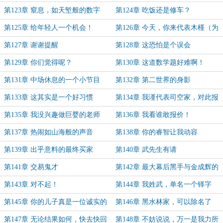
第123章 窒息，如天堑般的数字
第124章 吃饭还是修车？
（为盟主“王二表”加更2/4）
第125章 给年轻人一个机会！
第126章 今天，你来代表木槿（为
盟主“王二表”加更3/4！）
第127章 谢谢提醒
第128章 这恐怕是个误会
第129章 你们觉得呢？
第130章 这道数学题好难啊！
第131章 中场休息的一个小节目
第132章 第二世界的身影
第133章 这其实是一个好习惯
第134章 我谨代表司空家，对此报
价
第135章 我没兴趣做巨婴的老师
第136章 我看谁敢报价！
第137章 热闹如山海般的声音
第138章 你的睿智让我动容
第139章 出乎意料的最终买家
第140章 武先生有请
第141章 交易鬼才
第142章 最大幕后黑手与金成辉的
绝境……
第143章 对不起！
第144章 我姓武，单名一个铎字
第145章 你的儿子真是一位诚实的
第146章 黑水林家，可以除名了
好孩子
第147章 无论结果如何，快去快回
第148章 不妨说说，万一是我力所