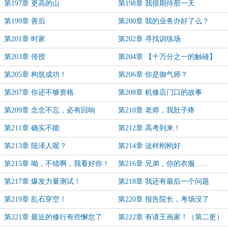
第197章 更高的山
第198章 我很期待那一天
第199章 善后
第200章 我的业务办好了么？
第201章 时家
第202章 寻找训练场
第203章 传授
第204章 【十万分之一的触碰】
第205章 构筑成功！
第206章 你是御气师？
第207章 你还不够资格
第208章 机修店门口的故事
第209章 念念不忘，必有回响
第210章 老师，我肚子疼
第211章 确实不能
第212章 高考到来！
第213章 陆泽人呢？
第214章 这样刚刚好
第215章 呦，不错啊，我看好你！
第216章 兄弟，你的衣服……
第217章 爆发力量测试！
第218章 我还有最后一个问题
第219章 乱石穿空！
第220章 报告院长，考场没了
第221章 最近的修行有些懈怠了
第222章 有请王画家！（第二更）