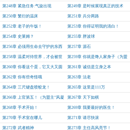
第248章 紧急任务:气旋出现
第249章 是时候展现真正的技术
了！
第250章 繁衍的温床
第251章 兵分两路
第252章 老子的午饭！
第253章 你得证明我的清白！
第254章 史莱姆？
第255章 胖波球
第256章 必须用生命去守护的东西
第257章 源石
第258章 温柔对待世界，才会被世
第259章 你就是馋人家身子（为盟
界温柔以待
主“嗨呀，好气啊~加更）
第260章 你看这个蛋，它又大又圆
第261章 诚信是立身之本
第262章 你有些奇怪哦
第263章 法老
第264章 三尺键盘喷蛟龙！
第265章 这里是111万
第266章 上官第五！（为盟主“风凝
第267章 天下如棋
夜”加更）
第268章 手术开始！
第269章 我要最好的医生！
第270章 手术室在哪儿
第271章 请尽快滚
第272章 武者精神
第273章 主任高风亮节！