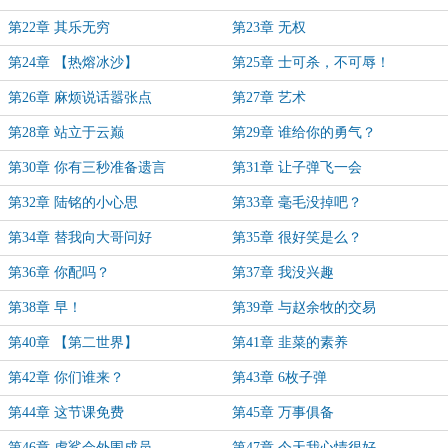
第22章 其乐无穷
第23章 无权
第24章 【热熔冰沙】
第25章 士可杀，不可辱！
第26章 麻烦说话嚣张点
第27章 艺术
第28章 站立于云巅
第29章 谁给你的勇气？
第30章 你有三秒准备遗言
第31章 让子弹飞一会
第32章 陆铭的小心思
第33章 毫毛没掉吧？
第34章 替我向大哥问好
第35章 很好笑是么？
第36章 你配吗？
第37章 我没兴趣
第38章 早！
第39章 与赵余牧的交易
第40章 【第二世界】
第41章 韭菜的素养
第42章 你们谁来？
第43章 6枚子弹
第44章 这节课免费
第45章 万事俱备
第46章 虎鲨会外围成员
第47章 今天我心情很好