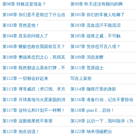
第98章 转账还是现金？
第99章 昨天还没有顾问的啊
第100章 你们是不是错过了什么信
第101章 你们的车被人给薅了
息？
第102章 竟然是他！
第103章 流血流汗不能流泪
第104章 其实你问错人了
第105章 战将之威，不可触
第106章 蝼蚁也敢在我面前言天？
第107章 凭你也可言八境？
第108章 樊战将忠烈之心，死得其
第109章 消息发酵
所啊！
第110章 既然都这么喜欢打牌，不
第111章 荒原战士
如……
第112章 一切都会好起来
写在上架前
第113章 博哥威武（求订阅、求月
第114章 咖啡厅里的身影
票）
第115章 月球基地与火星家园的消
第116章 准备行动，记住不要惊动
息
普通人
第117章 这特么和计划不一样啊！
第118章 plan E，启动！
（求订阅，求月票）
第119章 这眼镜果然不靠谱
第120章 认识一下，我叫陆泽（为
盟主“王二表”加更1/4）
第121章 他在说谎！
第122章 纳米强磁靶台