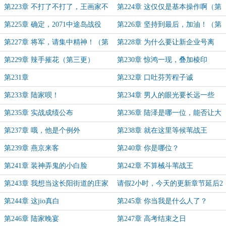
（第一更）
第223章 不打了不打了，王画家不
第224章 这仅仅是基本操作啊（第
打了
一更）
第225章 确定，2071中途岛战役
第226章 坚持到最后，加油！（第
（第二更）
三更）
第227章 将军，请集中精神！（第
第228章 为什么要让新企业号离
一更）
开？（第二更）
第229章 辣手摧花（第三更）
第230章 惊鸿一现，叠加棱印
第231章
第232章 口吐芬芳程子诚
第233章 陆家呗！
第234章 男人的眼光要长远一些
第235章 实战成绩公布
第236章 陆泽是哪一位，能否让大
家认识一下
第237章 哦，他是个例外
第238章 就在这里等候苇战王
第239章 燕京来客
第240章 你是哪位？
第241章 装神弄鬼的小白脸
第242章 不算械斗苇战王
第243章 我想当这长阳街道的庄家
请假2小时，今天的更新章节延后2
点发
第244章 这jio真白
第245章 你当我是什么人了？
第246章 陆家晚宴
第247章 高考结束之日