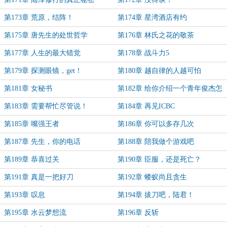
第173章 荒原，结阵！
第174章 星湾酒店有约
第175章 唐先生的处世哲学
第176章 林氏之花的敬茶
第177章 人生的最大错觉
第178章 战斗力5
第179章 探测眼镜，get！
第180章 越自律的人越可怕
第181章 女秘书
第182章 给你介绍一个青年俊杰怎
么样？
第183章 需要帮忙尽管说！
第184章 再见ICBC
第185章 嘴强王者
第186章 你可以多存几次
第187章 先生，你的电话
第188章 陪我做个游戏吧
第189章 恭喜过关
第190章 臣服，还是死亡？
第191章 真是一把好刀
第192章 蝼蚁尚且贪生
第193章 叹息
第194章 拔刀吧，陆君！
第195章 水云梦想流
第196章 反斩