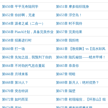
（第3更）
（第4更）
第650章 平平无奇陆同学
第651章 摩多组织现身
第652章 你好啊，兄逮
第653章 浮空岛！
第654章 源者之威（二合一）
第655章 时不我待
第656章 PlanA计划，具备完美作业
第657章 完美结果
条件！
第658章 招募进行时
第659章 我拒绝
第660章 打一场
第661章 【敦煌舞】vs【流水卸风
拳】？
第662章 先知之战，我预判了你的
第663章 陆氏秘技——蜡木甲缚！
预判？
第664章 不对劲的气息在蔓延
第665章 恭喜你
第666章 月球来客
第667章 明暗
第668章 第16人？
第669章 新月人：绝对优势？
第670章 突击特训
第671章 隔壁
第672章 如约而至
第673章 初现端倪，【环形山】组
织
第674章 开始
第675章 稀有的观摩名额