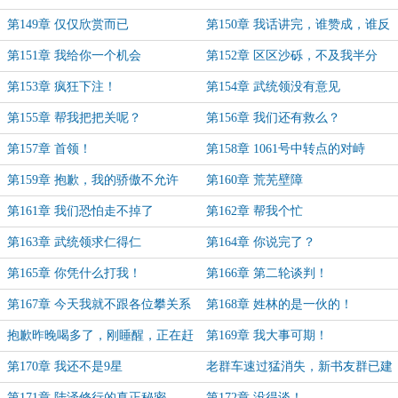
能及的呢？
第149章 仅仅欣赏而已
第150章 我话讲完，谁赞成，谁反
对？
第151章 我给你一个机会
第152章 区区沙砾，不及我半分
第153章 疯狂下注！
第154章 武统领没有意见
第155章 帮我把把关呢？
第156章 我们还有救么？
第157章 首领！
第158章 1061号中转点的对峙
第159章 抱歉，我的骄傲不允许
第160章 荒芜壁障
第161章 我们恐怕走不掉了
第162章 帮我个忙
第163章 武统领求仁得仁
第164章 你说完了？
第165章 你凭什么打我！
第166章 第二轮谈判！
第167章 今天我就不跟各位攀关系
第168章 姓林的是一伙的！
了
抱歉昨晚喝多了，刚睡醒，正在赶
第169章 我大事可期！
稿
第170章 我还不是9星
老群车速过猛消失，新书友群已建
第171章 陆泽修行的真正秘密
第172章 没得谈！