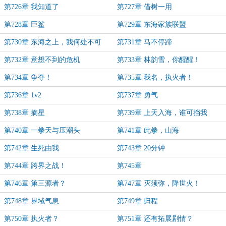
第726章 我知道了
第727章 借树一用
第728章 巨鲨
第729章 东海家族联盟
第730章 东海之上，我何处不可
第731章 马不停蹄
去！
第732章 意想不到的危机
第733章 林韵雪，你醒醒！
第734章 争夺！
第735章 我名，执火者！
第736章 1v2
第737章 勇气
第738章 摘星
第739章 上天入海，谁可挡我
第740章 一拳天与压潮头
第741章 此拳，山海
第742章 生死由我
第743章 20分钟
第744章 跨界之战！
第745章
第746章 第三源者？
第747章 灭须弥，降世火！
第748章 界域气息
第749章 归程
第750章 执火者？
第751章 还有拓展剧情？