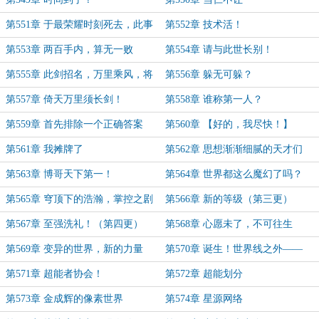
第551章 于最荣耀时刻死去，此事
第552章 技术活！
大善
第553章 两百手内，算无一败
第554章 请与此世长别！
第555章 此剑招名，万里乘风，将
第556章 躲无可躲？
斩星汉
第557章 倚天万里须长剑！
第558章 谁称第一人？
第559章 首先排除一个正确答案
第560章 【好的，我尽快！】
第561章 我摊牌了
第562章 思想渐渐细腻的天才们
第563章 博哥天下第一！
第564章 世界都这么魔幻了吗？
（第一更）
第565章 穹顶下的浩瀚，掌控之剧
第566章 新的等级（第三更）
变！（第二更）
第567章 至强洗礼！（第四更）
第568章 心愿未了，不可往生
第569章 变异的世界，新的力量
第570章 诞生！世界线之外——
【超能系】！
第571章 超能者协会！
第572章 超能划分
第573章 金成辉的像素世界
第574章 星源网络