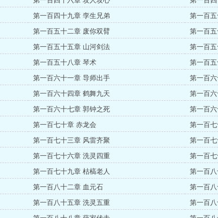
第一百四十六章 攻人攻心
第一百四
第一百四十九章 孪生兄弟
第一百五
第一百五十二章 废你双臂
第一百五
第一百五十五章 山河剑法
第一百五
第一百五十八章 琴术
第一百五
第一百六十一章 导师出手
第一百六
第一百六十四章 鹤舞九天
第一百六
第一百六十七章 郭钟之死
第一百六
第一百七十章 赤龙会
第一百七
第一百七十三章 风雷齐聚
第一百七
第一百七十六章 洗灵四重
第一百七
第一百七十九章 枯槁老人
第一百八
第一百八十二章 血元石
第一百八
第一百八十五章 洗灵五重
第一百八