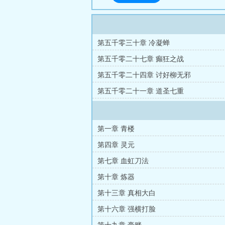
第五千零三十章 冷凝蝉
第五千零二十七章 癫狂之战
第五千零二十四章 讨好柳无邪
第五千零二十一章 道圣七重
第一章 青楼
第四章 灵元
第七章 血虹刀法
第十章 炼器
第十三章 真相大白
第十六章 强横打脸