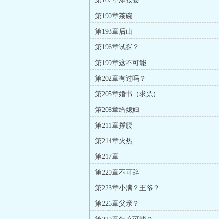
第187章添妆宴
第190章茶碗
第193章后山
第196章试探？
第199章这不可能
第202章有过吗？
第205章婚书（求票）
第208章给媳妇
第211章撑腰
第214章火热
第217章
第220章不可辞
第223章小满？王爷？
第226章父亲？