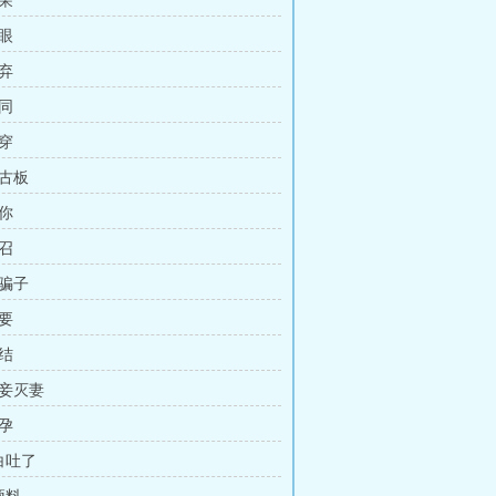
虚荣
一眼
嫌弃
不同
揭穿
小古板
允你
宣召
小骗子
不要
团结
宠妾灭妻
身孕
白吐了