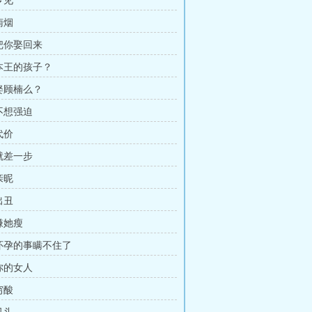
梦见
南烟
章把你娶回来
章本王的孩子？
章娶顾楠么？
章不想强迫
代价
章就差一步
亲昵
出丑
嫌她瘦
章怀孕的事瞒不住了
章你的女人
穷酸