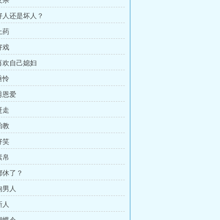
反杀
章好人还是坏人？
上药
好戏
章喜欢自己媳妇
垂怜
秀恩爱
赶走
胎教
好笑
素帛
章都休了？
狗男人
新人