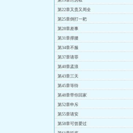
第19章讨房租
第22章又贵又周全
第25章倒打一耙
第28章差事
第31章撑腰
第34章不服
第37章请罪
第40章孟浪
第43章三天
第45章等待
第48章带你回家
第52章申斥
第55章请安
第58章可曾爱过