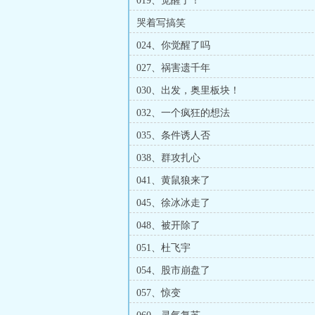
019、觉醒了！
哭着写搞笑
024、你觉醒了吗
027、祸害遗千年
030、出发，奥里板块！
032、一个疯狂的想法
035、条件诱人否
038、群攻扎心
041、黄鼠狼来了
045、徐冰冰走了
048、被开除了
051、杜飞宇
054、股市崩盘了
057、惊变