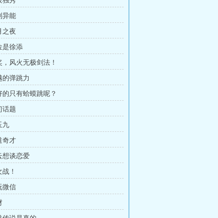
枝独秀
则异能
月之夜
哪位是徐添
抽奖，风火无极剑法！
卓越的弹跳力
说好的只有蛤蟆跳呢？
门话题
玉九
道奇才
牛云想谈恋爱
女战！
玩微信
财