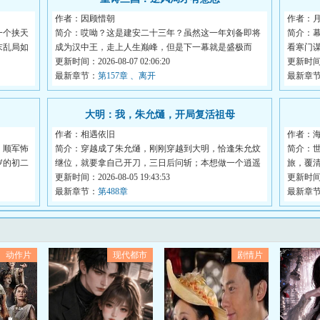
作者：因顾惜朝
作者：
一个挟天
简介：哎呦？这是建安二十三年？虽然这一年刘备即将
简介：
末乱局如
成为汉中王，走上人生巅峰，但是下一幕就是盛极而
看寒门谋
衰：...
更新时间：2026-08-07 02:06:20
更新时间：2
最新章节：
第157章 、离开
最新章
大明：我，朱允熥，开局复活祖母
作者：相遇依旧
作者：
。顺军怖
简介：穿越成了朱允熥，刚刚穿越到大明，恰逢朱允炆
简介：
岁的初二
继位，就要拿自己开刀，三日后问斩；本想做一个逍遥
旅，覆
王...
更新时间：2026-08-05 19:43:53
史...
更新时间：2
最新章节：
第488章
最新章
动作片
现代都市
剧情片