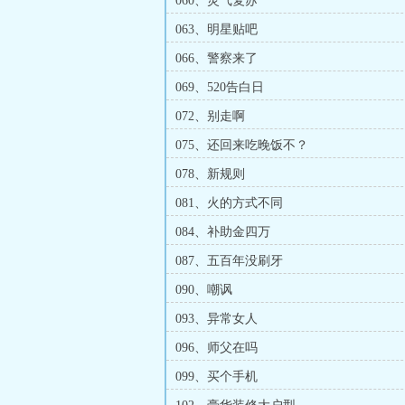
060、灵气复苏
063、明星贴吧
066、警察来了
069、520告白日
072、别走啊
075、还回来吃晚饭不？
078、新规则
081、火的方式不同
084、补助金四万
087、五百年没刷牙
090、嘲讽
093、异常女人
096、师父在吗
099、买个手机