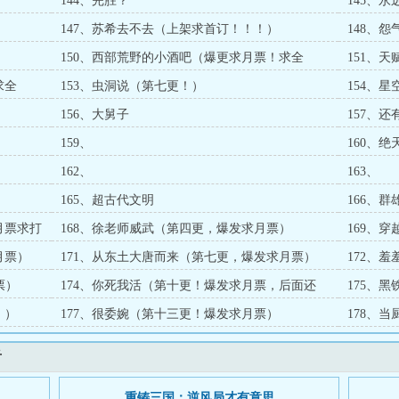
144、完胜？
145、
147、苏希去不去（上架求首订！！！）
148、怨
）
150、西部荒野的小酒吧（爆更求月票！求全
151、
订！）
求全
153、虫洞说（第七更！）
154、
156、大舅子
157、还
159、
160、绝
162、
163、
165、超古代文明
166、
月票求打
168、徐老师威武（第四更，爆发求月票）
169、
月票）
171、从东土大唐而来（第七更，爆发求月票）
172、
票）
174、你死我活（第十更！爆发求月票，后面还
175、
有）
！）
177、很委婉（第十三更！爆发求月票）
178、
看
重铸三国：逆风局才有意思