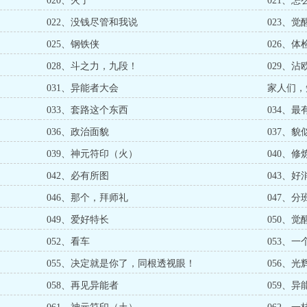
020、火了
021、怎
022、没钱尽管和我说
023、
025、钢铁侠
026、体
028、斗之力，九段！
029、沾
031、异能者大会
家人们，
033、套路这个东西
034、
036、政治面貌
037、
039、神元符印（火）
040、
042、必有所图
043、好
046、那个，拜师礼
047、分
049、爱好特长
050、
052、看车
053、一
055、决定就是你了，同根透视眼！
056、光
058、再见异能者
059、