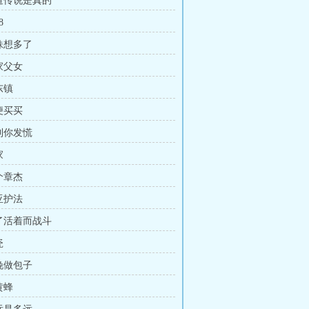
难道传说是真的
8
妹妹想多了
家父女
东镇
便买买
绿到你发慌
家
个章杰
亚护法
为了活着而战斗
瓷
今晚做包子
黄蜂