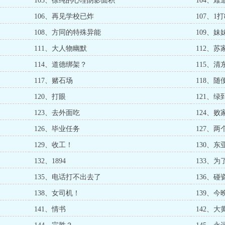
103、徐纯的心理阴影面积
104、
106、再见学校已炸
107、1打
108、方同的特殊异能
109、
111、大人物幽默
112、苏
114、道德绑架？
115、清
117、赌石场
118、随
120、打眼
121、
123、去外面吃
124、败
126、毕业任务
127、两
129、收工！
130、东
132、1894
133、
135、电话打不出去了
136、碰
138、女司机！
139、
141、情书
142、大