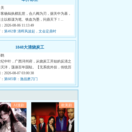
月关
幕客杨灿执棋乱世，合八阀为刃，据关中为基，
士以权谋为笔、铁血为墨，问鼎天下！...
026-08-06 11:13:49
节：
第492章 清晖风波起，文会定鼎时
1848大清烧炭工
海鹞
世纪中叶，广西浔州府，从烧炭工开始的反清之
清灭洋，荡涤百年国耻。【无系统外挂，传统历
026-08-07 03:00:38
节：
第685章：激战磨刀门
AI漫剧
欧美剧