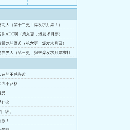
天英高人（第十二更！爆发求月票！）
你当你ADC啊（第九更，爆发求月票）
剑背暴龙的野爹（第六更，爆发求月票）
弹走异界人（第三更，归来爆发求月票求打
对人造的不感兴趣
凭实力不及格
难受
是什么
·打飞机
新原！