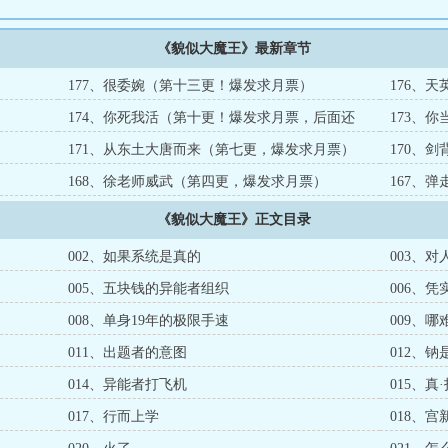
《貌似大魔王》最新章节
）
177、很委婉（第十三更！爆发求月票）
176、
174、你死我活（第十更！爆发求月票，后面还
173、
有）
171、从东土大唐而来（第七更，爆发求月票）
170、
168、徐老师威武（第四更，爆发求月票）
167、
赏 ）
《貌似大魔王》正文目录
002、如果系统是真的
003、
005、五块钱的异能者组织
006、
008、单身19年的极限手速
009、哪
011、出题者的意图
012、钠
014、异能者打飞机
015、真
017、行而上学
018、宫