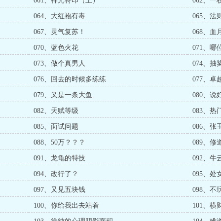
061、神元符印（土）
062、一
064、大红袍有毒
065、法
067、灵气复苏！
068、血
070、蓝色火花
071、
073、做个真男人
074、
076、回去的时候多练练
077、
079、又是一条大鱼
080、
082、天赋等级
083、热
085、面试问题
086、张
088、50万？？？
089、修
091、龙龟的特技
092、
094、改行了？
095、处
097、又见五块钱
098、不
100、你给我出去站着
101、横