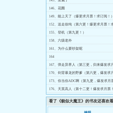
143、发威了
146、花圈
149、能上天了（爆更求月票！求订阅！
152、送走徐纯（第六更！爆更求月票！
订！）
155、登机（第九更！）
158、六级老外
161、为什么要吵架呢
164
167、弹走异界人（第三更，归来爆发求
赏 ）
170、剑背暴龙的野爹（第六更，爆发求
173、你当你ADC啊（第九更，爆发求月
176、天英高人（第十二更！爆发求月票
看了《貌似大魔王》的书友还喜欢
挟明