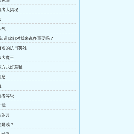
么觉醒
觉醒者大揭秘
检
欧气
知道你们对我来说多重要吗？
最有名的抗日英雄
貌似大魔王
修炼方式好羞耻
消息
班
觉醒者等级
个我
辉岁月
异能是贱？