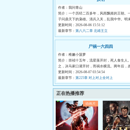
作者：我问青山
简介：一个历经二百多年，风雨飘摇的王朝。
子问鼎天下的枭雄。清兵入关，乱我中华。明
何...
更新时间：2026-08-06 15:51:12
最新章节：
第八六二章 北靖王立
尸祸一六四四
作者：稚嫩小菠萝
简介：崇祯十五年，流星落开封，死人食生人
之，决马家口灌开封，而祸水横流。两年后，
学...
更新时间：2026-08-07 03:54:54
最新章节：
第225章 对上对上全对上
正在热播推荐
动画片