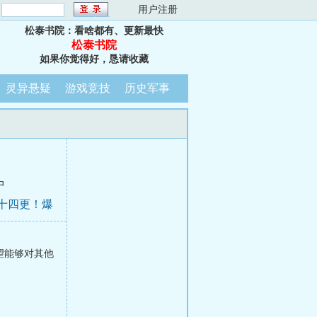
：
用户注册
松泰书院：看啥都有、更新最快
松泰书院
如果你觉得好，恳请收藏
灵异悬疑
游戏竞技
历史军事
中
第十四更！爆
望能够对其他