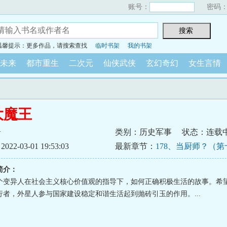
账号：
密码
温馨提示：更多作品，请搜索查找
临时书架
我的书架
未来
都市重生
二次元
仙侠武侠
玄幻奇幻
女生言情
大魔王
云
类别：历史军事
状态：连载
2-03-01 19:53:03
最新章节：
178、当厨师？（
发求月票）
简介：
个变异人在社会主义核心价值观的指导下，如何正确积极生活的故事。希
行者，外星人参与国家建设稳定和谐生活起到抛砖引玉的作用。...