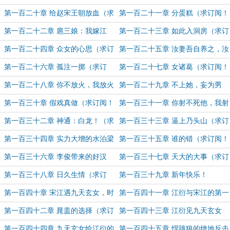
杨（求订阅！求月票！）
阅！求月票！）
第一百二十章 给赵宋王朝放血（求
第一百二十一章 分蛋糕（求订阅！
订阅！求月票！）
求月票！）
第一百二十二章 扈三娘：我嫁江
第一百二十三章 如此入洞房（求订
衍？！（求订阅！求月票！）
阅！求月票！）
第一百二十四章 众女的心思（求订
第一百二十五章 汝妻吾自养之，汝
阅！求月票！）
勿虑也（求订阅！求月票！）
第一百二十六章 孤注一掷（求订
第一百二十七章 女诸葛（求订阅！
阅！求月票！）
求月票！）
第一百二十八章 你不放火，我放火
第一百二十九章 不上她，妄为男
（求订阅！求月票！）
人！（求订阅！求月票！）
第一百三十章 假戏真做（求订阅！
第一百三十一章 你射不死他，我射
求月票！）
你（求订阅！求月票！）
第一百三十二章 神通：白龙！（求
第一百三十三章 逼上乃头山（求订
订阅！求月票！）
阅！求月票！）
第一百三十四章 实力大增的水泊梁
第一百三十五章 谁的错（求订阅！
山（求订阅！求月票！）
求月票！）
第一百三十六章 李俊带来的好汉
第一百三十七章 天大的大事（求订
（求订阅！求月票！）
阅！求月票！）
第一百三十八章 日久生情（求订
第一百三十九章 新年快乐！
阅！求月票！）
第一百四十章 宋江遇九天玄女，时
第一百四十一章 江衍与宋江的第一
迁盗三卷天书（求订阅！求月票！）
次正面交锋（求订阅！求月票！）
第一百四十二章 晁盖的选择（求订
第一百四十三章 江衍见九天玄女
阅！求月票！）
（求订阅！求月票！）
第一百四十四章 九天玄女给江衍的
第一百四十五章 悍跳狼的绝地反击