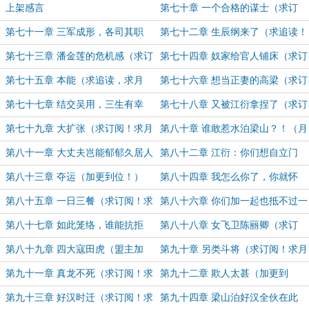
读！）
上架感言
第七十章 一个合格的谋士（求订
阅！求月票！）
第七十一章 三军成形，各司其职
第七十二章 生辰纲来了（求追读！
（求订阅！求月票！）
求月票！）
第七十三章 潘金莲的危机感（求订
第七十四章 奴家给官人铺床（求订
阅！求月票！）
阅！求月票！）
第七十五章 本能（求追读，求月
第七十六章 想当正妻的高梁（求订
票！）
阅！求月票！）
第七十七章 结交吴用，三生有幸
第七十八章 又被江衍拿捏了（求订
（求订阅！求月票！）
阅！求月票！）
第七十九章 大扩张（求订阅！求月
第八十章 谁敢惹水泊梁山？！（月
票！）
票加更！）
第八十一章 大丈夫岂能郁郁久居人
第八十二章 江衍：你们想自立门
下（求月票！）
户？行。（求订阅！求月票！）
第八十三章 夺运（加更到位！）
第八十四章 我怎么你了，你就怀
孕？！（求订阅！求月票！）
第八十五章 一日三餐（求订阅！求
第八十六章 你们加一起也抵不过一
月票！）
个武松（加更到位！）
第八十七章 如此笼络，谁能抗拒
第八十八章 女飞卫陈丽卿（求订
（求订阅！求月票！）
阅！求月票！）
第八十九章 四大寇田虎（盟主加
第九十章 另类斗将（求订阅！求月
更！）
票！）
第九十一章 真龙不死（求订阅！求
第九十二章 欺人太甚（加更到
月票！）
位！）
第九十三章 好汉时迁（求订阅！求
第九十四章 梁山泊好汉全伙在此