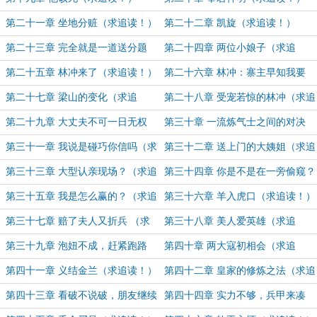
第二十一章 坐地分赃（求追读！）
第二十二章 凯旋（求追读！）
第二十三章 完全就是一道送分题
第二十四章 两位小娘子（求追
（求追读！）
读！）
第二十五章 林冲来了（求追读！）
第二十六章 林冲：寨主早知我要
来？！（求追读！）
第二十七章 梁山的变化（求追
第二十八章 受宠若惊的林冲（求追
读！）
读！）
第二十九章 大丈夫不可一日无权
第三十章 一流炼气士之间的对决
（求追读！）
（求追读！）
第三十一章 我说是碰巧你信吗（求
第三十二章 送上门的大姨姐（求追
追读！）
读！）
第三十三章 大型认亲现场？（求追
第三十四章 你是不是在一旁偷窥？
读！）
（求追读！）
第三十五章 我是怎么赢的？（求追
第三十六章 羊入虎口（求追读！）
读！）
第三十七章 赔了夫人又折兵 （求
第三十八章 美人爱英雄（求追
追读！）
读！）
第三十九章 泡妞不成，赶紧跑路
第四十章 两大寇初相会（求追
（求追读！）
读！）
第四十一章 义结金兰（求追读！）
第四十二章 皇家的修炼之法（求追
读！）
第四十三章 看破不说破，朋友继续
第四十四章 实力不够，兵甲来凑