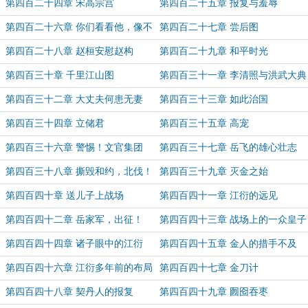
第四百二十四章 宋高宗宫
第四百二十五章 报复与羞辱
第四百二十六章 你们看看他，像不
第四百二十七章 尝后图
像一条狗？
第四百二十八章 赵桓安慰赵构
第四百二十九章 和平时光
第四百三十章 千里江山图
第四百三十一章 李清照与洪武大典
第四百三十二章 大丈夫何患无妻
第四百三十三章 如此治国
第四百三十四章 立储君
第四百三十五章 高宠
第四百三十六章 警惕！文官集团
第四百三十七章 岳飞的雄心壮志
第四百三十八章 撕毁和约，北伐！
第四百三十九章 灭金之始
第四百四十章 送儿子上战场
第四百四十一章 江衍的远见
第四百四十二章 岳家军，出征！
第四百四十三章 战场上的一众皇子
第四百四十四章 诸子眼中的江衍
第四百四十五章 金人的措手不及
第四百四十六章 江衍多年前的布局
第四百四十七章 金刀计
第四百四十八章 契丹人的报复
第四百四十九章 囫囵吞枣