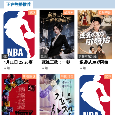
该我为你遮风挡雨了，小小张
正在热播推荐
鲁，看我轻松拿捏！
篮球
AI漫剧
反转爽剧
HD
完结
更新至第91集
4月11日 25-26赛
藏锋三载：一朝
逆袭从30岁阿姨
季NBA常规赛 灰
未知
名动商界
未知
开始
未知
熊VS爵士
影视解说
韩国伦理
篮球