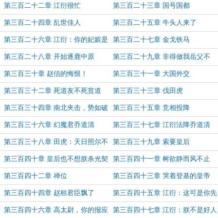
第三百二十二章 江衍很忙
第三百二十三章 国号国都
第三百二十四章 乱世佳人
第三百二十五章 牛头人来了
第三百二十六章 江衍：你的妃嫔是
第三百二十七章 金戈铁马
我睡的
第三百二十八章 开始逐鹿中原
第三百二十九章 非得做我岳父不
可？
第三百三十章 赵佶的悔恨！
第三百三十一章 大国外交
第三百三十二章 死道友不死贫道
第三百三十三章 伐田虎
第三百三十四章 南北夹击，势如破
第三百三十五章 竞相投降
竹
第三百三十六章 幻魔君乔道清
第三百三十七章 江衍法降乔道清
第三百三十八章 田虎：天日照尔不
第三百三十九章 索要皇后
照我
第三百四十章 皇后也不想朕杀光契
第三百四十一章 树欲静而风不止
丹皇族罢
第三百四十二章 禅位
第三百四十三章 哭着登基的皇帝
第三百四十四章 赵桓君臣飘了
第三百四十五章 江衍：这可是你先
动手的
第三百四十六章 高太尉，你的报应
第三百四十七章 江衍：朕不是好人