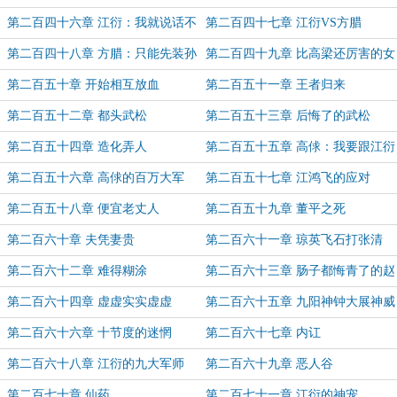
夺主！
第二百四十六章 江衍：我就说话不
第二百四十七章 江衍VS方腊
算数了
第二百四十八章 方腊：只能先装孙
第二百四十九章 比高梁还厉害的女
子呗
人
第二百五十章 开始相互放血
第二百五十一章 王者归来
第二百五十二章 都头武松
第二百五十三章 后悔了的武松
第二百五十四章 造化弄人
第二百五十五章 高俅：我要跟江衍
决战！
第二百五十六章 高俅的百万大军
第二百五十七章 江鸿飞的应对
第二百五十八章 便宜老丈人
第二百五十九章 董平之死
第二百六十章 夫凭妻贵
第二百六十一章 琼英飞石打张清
第二百六十二章 难得糊涂
第二百六十三章 肠子都悔青了的赵
佶
第二百六十四章 虚虚实实虚虚
第二百六十五章 九阳神钟大展神威
第二百六十六章 十节度的迷惘
第二百六十七章 内讧
第二百六十八章 江衍的九大军师
第二百六十九章 恶人谷
第二百七十章 仙药
第二百七十一章 江衍的神宠