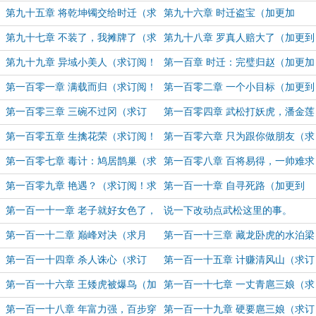
月票！）
（加更到位！）
第九十五章 将乾坤镯交给时迁（求
第九十六章 时迁盗宝（加更加
订阅！求月票！）
位！）
第九十七章 不装了，我摊牌了（求
第九十八章 罗真人赔大了（加更到
订阅！求月票！）
位！）
第九十九章 异域小美人（求订阅！
第一百章 时迁：完璧归赵（加更加
求月票！）
位！）
第一百零一章 满载而归（求订阅！
第一百零二章 一个小目标（加更到
求月票！）
位！）
第一百零三章 三碗不过冈（求订
第一百零四章 武松打妖虎，潘金莲
阅！求月票！）
荐侍婢（加更到位！）
第一百零五章 生擒花荣（求订阅！
第一百零六章 只为跟你做朋友（求
求月票！）
月票！）
第一百零七章 毒计：鸠居鹊巢（求
第一百零八章 百将易得，一帅难求
订阅！求月票！）
（加更到位！）
第一百零九章 艳遇？（求订阅！求
第一百一十章 自寻死路（加更到
月票！）
位！）
第一百一十一章 老子就好女色了，
说一下改动点武松这里的事。
怎么了？！（求订阅！求月票！）
第一百一十二章 巅峰对决（求月
第一百一十三章 藏龙卧虎的水泊梁
票！）
山（求订阅！求月票！）
第一百一十四章 杀人诛心（求订
第一百一十五章 计赚清风山（求订
阅！求月票！）
阅！求月票！）
第一百一十六章 王矮虎被爆鸟（加
第一百一十七章 一丈青扈三娘（求
更到位！）
订阅！求月票！）
第一百一十八章 年富力强，百步穿
第一百一十九章 硬要扈三娘（求订