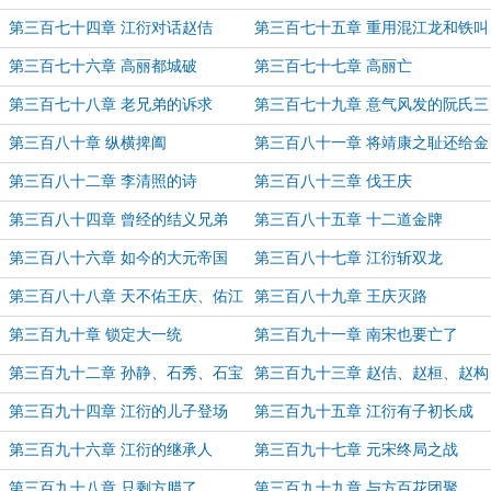
第三百七十四章 江衍对话赵佶
第三百七十五章 重用混江龙和铁叫
子
第三百七十六章 高丽都城破
第三百七十七章 高丽亡
第三百七十八章 老兄弟的诉求
第三百七十九章 意气风发的阮氏三
雄
第三百八十章 纵横捭阖
第三百八十一章 将靖康之耻还给金
人
第三百八十二章 李清照的诗
第三百八十三章 伐王庆
第三百八十四章 曾经的结义兄弟
第三百八十五章 十二道金牌
第三百八十六章 如今的大元帝国
第三百八十七章 江衍斩双龙
第三百八十八章 天不佑王庆、佑江
第三百八十九章 王庆灭路
衍
第三百九十章 锁定大一统
第三百九十一章 南宋也要亡了
第三百九十二章 孙静、石秀、石宝
第三百九十三章 赵佶、赵桓、赵构
再相见
第三百九十四章 江衍的儿子登场
第三百九十五章 江衍有子初长成
第三百九十六章 江衍的继承人
第三百九十七章 元宋终局之战
第三百九十八章 只剩方腊了
第三百九十九章 与方百花团聚