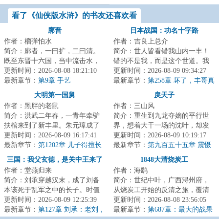
看了《仙侠版水浒》的书友还喜欢看
廓晋
日本战国：功名十字路
作者：榴弹怕水
作者：吉良上总介
简介：廓者，一曰扩，二曰清。
简介：世人皆看错我山内一丰！
既至东晋十六国，当中流击水，
错的不是我，而是这个世道。我
矢志北伐，先驱中原五胡，再扫
更新时间：2026-08-08 18:21:10
山内一丰能有什么小心思呢，我
更新时间：2026-08-09 09:34:27
朝堂士族门阀。...
最新章节：
第9章 手艺
只是太想进步了...
最新章节：
第258章 坏了，丰哥真
成魅魔了！
大明第一国舅
戾天子
作者：黑胖的老鼠
作者：三山风
简介：洪武二年春，一青年牵驴
简介：重生到九龙夺嫡的平行世
扶棺来到了新丰里。朱元璋成了
界，想着大干一场的沈叶，却发
我姐夫？那我就是大明第一国
更新时间：2026-08-09 16:17:41
现自己竟然成了被群起而攻之的
更新时间：2026-08-09 10:19:17
舅！...
最新章节：
第1202章 儿子得擅长
太子。知道太子...
最新章节：
第九百五十五章 震慑
治国
人心，还是要靠实力
三国：我父玄德，是关中王来了
1848大清烧炭工
作者：堂燕归来
作者：海鹞
简介：刘承穿越汉末，成了刘备
简介：世纪中叶，广西浔州府，
本该死于乱军之中的长子。时值
从烧炭工开始的反清之旅，覆清
袁曹官渡决战，刘备于汝南被曹
更新时间：2026-08-09 12:25:39
灭洋，荡涤百年国耻。【无系统
更新时间：2026-08-08 23:56:05
操大败，即将投...
最新章节：
第127章 刘承：老刘，
外挂，传统历史...
最新章节：
第687章：最大的战果