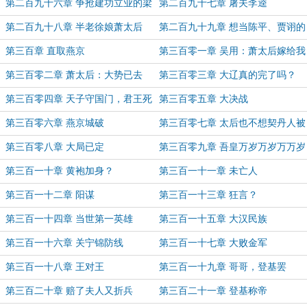
第二百九十六章 争抢建功立业的梁
第二百九十七章 屠夫李逵
山好汉
第二百九十八章 半老徐娘萧太后
第二百九十九章 想当陈平、贾诩的
吴用
第三百章 直取燕京
第三百零一章 吴用：萧太后嫁给我
家国公为妾
第三百零二章 萧太后：大势已去
第三百零三章 大辽真的完了吗？
第三百零四章 天子守国门，君王死
第三百零五章 大决战
社稷
第三百零六章 燕京城破
第三百零七章 太后也不想契丹人被
屠戮罢？
第三百零八章 大局已定
第三百零九章 吾皇万岁万岁万万岁
第三百一十章 黄袍加身？
第三百一十一章 未亡人
第三百一十二章 阳谋
第三百一十三章 狂言？
第三百一十四章 当世第一英雄
第三百一十五章 大汉民族
第三百一十六章 关宁锦防线
第三百一十七章 大败金军
第三百一十八章 王对王
第三百一十九章 哥哥，登基罢
第三百二十章 赔了夫人又折兵
第三百二十一章 登基称帝