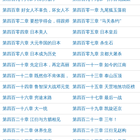
第四百章 好女人不辜负，坏女人不
第四百零一章 九尾狐玉藻前
浪费
第四百零二章 要想学得会，得跟师
第四百零三章 “马关条约”
傅睡
第四百零四章 日本美人
第四百零五章 日本皇后
第四百零六章 大元帝国的日本
第四百零七章 杀生石
第四百零八章 日本成为历史
第四百零九章 京都大屠杀
第四百一十章 先定日本，再定高丽
第四百一十一章 如今的江南
第四百一十二章 既然你不肯体面，
第四百一十三章 泰山压顶
我只能帮你体面
第四百一十四章 鲁智深大战邓元觉
第四百一十五章 天罡地煞功臣榜
第四百一十六章 穷途末路
第四百一十七章 最后一战
第四百一十八章 大一统
第四百一十九章 凯旋还京
第四百二十章 江衍与方腊相见
第四百二十一章 三年！
第四百二十二章 休养生息
第四百二十三章 江衍见赵构