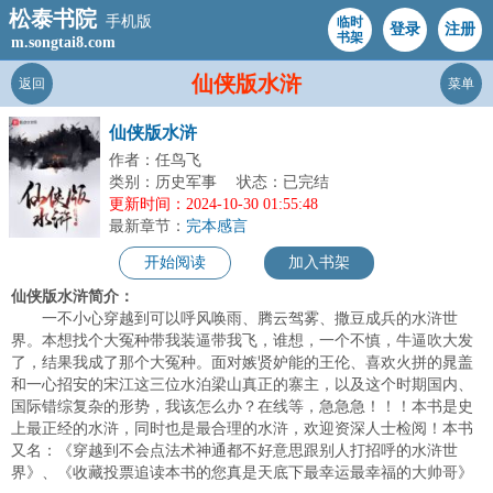
松泰书院
手机版
临时
登录
注册
书架
m.songtai8.com
仙侠版水浒
返回
菜单
仙侠版水浒
作者：任鸟飞
类别：历史军事
状态：已完结
更新时间：2024-10-30 01:55:48
最新章节：
完本感言
开始阅读
加入书架
仙侠版水浒简介：
一不小心穿越到可以呼风唤雨、腾云驾雾、撒豆成兵的水浒世
界。本想找个大冤种带我装逼带我飞，谁想，一个不慎，牛逼吹大发
了，结果我成了那个大冤种。面对嫉贤妒能的王伦、喜欢火拼的晁盖
和一心招安的宋江这三位水泊梁山真正的寨主，以及这个时期国内、
国际错综复杂的形势，我该怎么办？在线等，急急急！！！本书是史
上最正经的水浒，同时也是最合理的水浒，欢迎资深人士检阅！本书
又名：《穿越到不会点法术神通都不好意思跟别人打招呼的水浒世
界》、《收藏投票追读本书的您真是天底下最幸运最幸福的大帅哥》