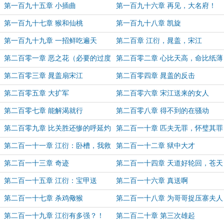
何？
第一百九十五章 小插曲
第一百九十六章 再见，大名府！
第一百九十七章 猴和仙桃
第一百九十八章 凯旋
第一百九十九章 一招鲜吃遍天
第二百章 江衍，晁盖，宋江
第二百零一章 恶之花（必要的过度
第二百零二章 心比天高，命比纸薄
章节，慎订）
第二百零三章 晁盖扇宋江
第二百零四章 晁盖的反击
第二百零五章 大扩军
第二百零六章 宋江送来的女人
第二百零七章 能解渴就行
第二百零八章 得不到的在骚动
第二百零九章 比关胜还惨的呼延灼
第二百一十章 匹夫无罪，怀璧其罪
（新年快乐！！！）
第二百一十一章 江衍：卧槽，我救
第二百一十二章 狱中大才
了过海的八仙！
第二百一十三章 奇迹
第二百一十四章 天道好轮回，苍天
饶过谁
第二百一十五章 江衍：宝甲送
第二百一十六章 真送啊
我？！
第二百一十七章 杀鸡儆猴
第二百一十八章 为哥哥捉压寨夫人
第二百一十九章 江衍有多强？！
第二百二十章 第三次雄起