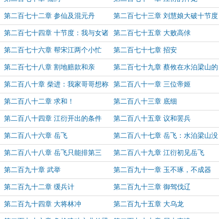
第二百七十二章 参仙及混元丹
第二百七十三章 刘慧娘大破十节度
第二百七十四章 十节度：我与女诸
第二百七十五章 大败高俅
葛谁贻笑大方？
第二百七十六章 帮宋江两个小忙
第二百七十七章 招安
第二百七十八章 割地赔款和亲
第二百七十九章 蔡攸在水泊梁山的
见闻
第二百八十章 柴进：我家哥哥想称
第二百八十一章 三位帝姬
帝
第二百八十二章 求和！
第二百八十三章 底细
第二百八十四章 江衍开出的条件
第二百八十五章 议和罢兵
第二百八十六章 岳飞
第二百八十七章 岳飞：水泊梁山没
让我失望！
第二百八十八章 岳飞只能排第三
第二百八十九章 江衍初见岳飞
第二百九十章 武举
第二百九十一章 玉不琢，不成器
第二百九十二章 缓兵计
第二百九十三章 御驾伐辽
第二百九十四章 大将林冲
第二百九十五章 大乌龙