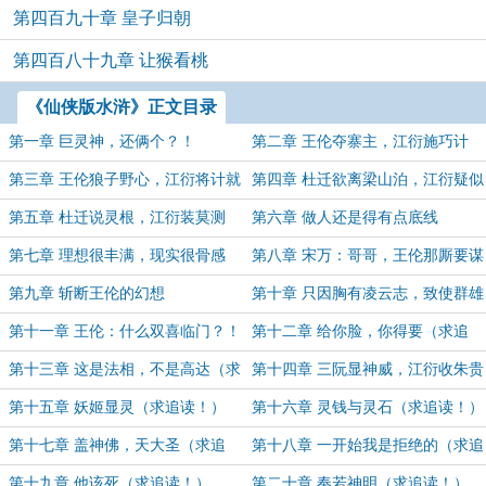
第四百九十章 皇子归朝
第四百八十九章 让猴看桃
《仙侠版水浒》正文目录
第一章 巨灵神，还俩个？！
第二章 王伦夺寨主，江衍施巧计
第三章 王伦狼子野心，江衍将计就
第四章 杜迁欲离梁山泊，江衍疑似
计
神灵根
第五章 杜迁说灵根，江衍装莫测
第六章 做人还是得有点底线
第七章 理想很丰满，现实很骨感
第八章 宋万：哥哥，王伦那厮要谋
朝篡位！
第九章 斩断王伦的幻想
第十章 只因胸有凌云志，致使群雄
聚义来（求追读！）
第十一章 王伦：什么双喜临门？！
第十二章 给你脸，你得要（求追
（求追读！）
读！）
第十三章 这是法相，不是高达（求
第十四章 三阮显神威，江衍收朱贵
追读！）
（求追读！）
第十五章 妖姬显灵（求追读！）
第十六章 灵钱与灵石（求追读！）
第十七章 盖神佛，天大圣（求追
第十八章 一开始我是拒绝的（求追
读！）
读！）
第十九章 他该死（求追读！）
第二十章 奉若神明（求追读！）