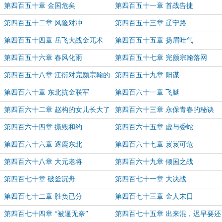
第四百五十章 金国危矣
第四百五十一章 首战告捷
第四百五十二章 风险对冲
第四百五十三章 辽宁路
第四百五十四章 岳飞大战金兀术
第四百五十五章 扬眉吐气
第四百五十六章 春风化雨
第四百五十七章 完颜宗翰落网
第四百五十八章 江衍对完颜宗翰的
第四百五十九章 阳谋
报复
第四百六十章 东北抗金联军
第四百六十一章 飞艇
第四百六十二章 赵构的女儿长大了
第四百六十三章 永保青春的秘诀
第四百六十四章 撕毁和约
第四百六十五章 虚与委蛇
第四百六十六章 逐鹿东北
第四百六十七章 岌岌可危
第四百六十八章 大元老将
第四百六十九章 倾国之战
第四百七十章 破釜沉舟
第四百七十一章 大决战
第四百七十二章 胜负已分
第四百七十三章 金人末日
第四百七十四章 “被逼无奈”
第四百七十五章 出来混，迟早要还