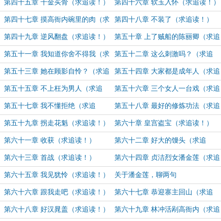
做（求追读！）
（求追读！）
第四十五章 千金买骨（求追读！）
第四十六章 软玉入怀（求追读！）
第四十七章 摸高衙内碗里的肉（求
第四十八章 不装了（求追读！）
追读！）
第四十九章 逆风翻盘（求追读！）
第五十章 上了贼船的陈丽卿（求追
读！）
第五十一章 我知道你舍不得我（求
第五十二章 这么刺激吗？（求追
追读！）
读！）
第五十三章 她在顾影自怜？（求追
第五十四章 大家都是成年人（求追
读！）
读！）
第五十五章 不上枉为男人（求追
第五十六章 三个女人一台戏（求追
读！）
读！）
第五十七章 我不懂拒绝（求追
第五十八章 最好的修炼功法（求追
读！）
读！）
第五十九章 拐走花魁（求追读！）
第六十章 皇宫盗宝（求追读！）
第六十一章 收获（求追读！）
第六十二章 好大的馒头（求追
读！）
第六十三章 首战（求追读！）
第六十四章 贞洁烈女潘金莲（求追
读！）
第六十五章 我见犹怜（求追读！）
关于潘金莲，聊两句
第六十六章 跟我走吧（求追读！）
第六十七章 恭迎寨主回山（求追
读！）
第六十八章 好汉晁盖（求追读！）
第六十九章 林冲活剐高衙内（求追