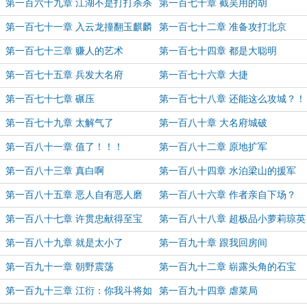
——巅峰对决
第一百六十九章 江湖不是打打杀杀
第一百七十章 截吴用的胡
而是人情世故
第一百七十一章 入云龙撞翻玉麒麟
第一百七十二章 准备攻打北京
第一百七十三章 赚人的艺术
第一百七十四章 都是大聪明
第一百七十五章 兵发大名府
第一百七十六章 大捷
第一百七十七章 碾压
第一百七十八章 还能这么攻城？！
第一百七十九章 太解气了
第一百八十章 大名府城破
第一百八十一章 值了！！！
第一百八十二章 原地扩军
第一百八十三章 真白啊
第一百八十四章 水泊梁山的援军
第一百八十五章 恶人自有恶人磨
第一百八十六章 作者亲自下场？
第一百八十七章 许贯忠献得至宝
第一百八十八章 超极品小萝莉琼英
第一百八十九章 就是太小了
第一百九十章 跟我回房间
第一百九十一章 朝野震荡
第一百九十二章 崭露头角的石宝
第一百九十三章 江衍：你我斗将如
第一百九十四章 虐菜局