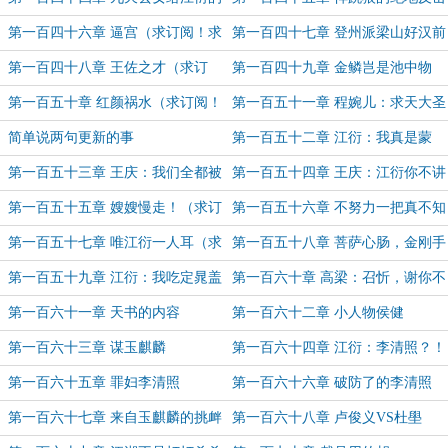
好处（求订阅！求月票！）
（求订阅！求月票！）
第一百四十六章 逼宫（求订阅！求
第一百四十七章 登州派梁山好汉前
月票！）
来报道（求订阅！求月票！）
第一百四十八章 王佐之才（求订
第一百四十九章 金鳞岂是池中物
阅！求月票！）
（求订阅！求月票！）
第一百五十章 红颜祸水（求订阅！
第一百五十一章 程婉儿：求天大圣
求月票！）
救我们性命！（求订阅！求月票！）
简单说两句更新的事
第一百五十二章 江衍：我真是蒙
的！（求订阅！求月票！）
第一百五十三章 王庆：我们全都被
第一百五十四章 王庆：江衍你不讲
江衍抓住七寸了（求订阅！求月
武德！（求订阅！求月票！）
第一百五十五章 嫂嫂慢走！（求订
第一百五十六章 不努力一把真不知
票！）
阅！求月票！）
道自己是菜鸡（求订阅！求月票！）
第一百五十七章 唯江衍一人耳（求
第一百五十八章 菩萨心肠，金刚手
订阅！求月票！）
段（求订阅！求月票！）
第一百五十九章 江衍：我吃定晁盖
第一百六十章 高梁：召忻，谢你不
和宋江了（求订阅！求月票！）
娶之恩
第一百六十一章 天书的内容
第一百六十二章 小人物侯健
第一百六十三章 谋玉麒麟
第一百六十四章 江衍：李清照？！
第一百六十五章 罪妇李清照
第一百六十六章 破防了的李清照
第一百六十七章 来自玉麒麟的挑衅
第一百六十八章 卢俊义VS杜壆