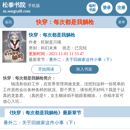
松泰书院
手机版
临时
登录
注册
书架
m.songtai8.com
快穿：每次都是我躺枪
返回
菜单
快穿：每次都是我躺枪
作者：旺财是只喵
类别：科幻未来
状态：已完结
更新时间：2021-11-01 11:53:47
最新章节：
番外二：关于回娘家这件小事（下）
开始阅读
加入书架
快穿：每次都是我躺枪简介：
钱浅有份好工作，在世界管理局做龙套。没想到这样一份简单的
工作居然会出各种各样的状况。那个男主，请你死开好吗？我是个认
真的龙套君。（真的是V，女主糊涂咱不能跟着糊涂。）存稿丰富可
放心入坑...
《快穿：每次都是我躺枪》最新章节
番外二：关于回娘家这件小事（下）